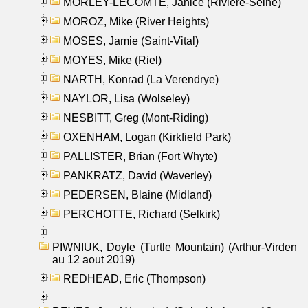
MORLEY-LECOMTE, Janice (Riviere-Seine)
MOROZ, Mike (River Heights)
MOSES, Jamie (Saint-Vital)
MOYES, Mike (Riel)
NARTH, Konrad (La Verendrye)
NAYLOR, Lisa (Wolseley)
NESBITT, Greg (Mont-Riding)
OXENHAM, Logan (Kirkfield Park)
PALLISTER, Brian (Fort Whyte)
PANKRATZ, David (Waverley)
PEDERSEN, Blaine (Midland)
PERCHOTTE, Richard (Selkirk)
PIWNIUK, Doyle (Turtle Mountain) (Arthur-Virden
au 12 aout 2019)
REDHEAD, Eric (Thompson)