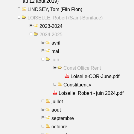
au 12 aout 2019)
LINDSEY, Tom (Flin Flon)
LOISELLE, Robert (Saint-Boniface)
2023-2024
2024-2025
avril
mai
juin
Const Office Rent
Loiselle-COR-June.pdf
Constituency
Loiselle, Robert - juin 2024.pdf
juillet
aout
septembre
octobre