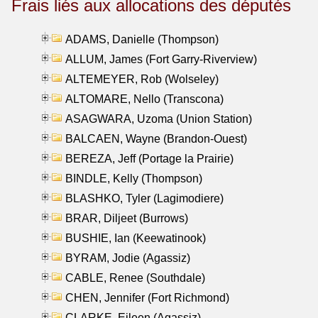
Frais liés aux allocations des députés
ADAMS, Danielle (Thompson)
ALLUM, James (Fort Garry-Riverview)
ALTEMEYER, Rob (Wolseley)
ALTOMARE, Nello (Transcona)
ASAGWARA, Uzoma (Union Station)
BALCAEN, Wayne (Brandon-Ouest)
BEREZA, Jeff (Portage la Prairie)
BINDLE, Kelly (Thompson)
BLASHKO, Tyler (Lagimodiere)
BRAR, Diljeet (Burrows)
BUSHIE, Ian (Keewatinook)
BYRAM, Jodie (Agassiz)
CABLE, Renee (Southdale)
CHEN, Jennifer (Fort Richmond)
CLARKE, Eileen (Agassiz)