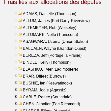
Frais liés aux allocations des députés
ADAMS, Danielle (Thompson)
ALLUM, James (Fort Garry-Riverview)
ALTEMEYER, Rob (Wolseley)
ALTOMARE, Nello (Transcona)
ASAGWARA, Uzoma (Union Station)
BALCAEN, Wayne (Brandon-Ouest)
BEREZA, Jeff (Portage la Prairie)
BINDLE, Kelly (Thompson)
BLASHKO, Tyler (Lagimodiere)
BRAR, Diljeet (Burrows)
BUSHIE, Ian (Keewatinook)
BYRAM, Jodie (Agassiz)
CABLE, Renee (Southdale)
CHEN, Jennifer (Fort Richmond)
CLARKE, Eileen (Agassiz)