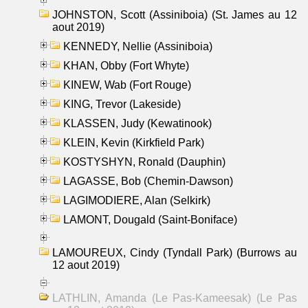
JOHNSTON, Scott (Assiniboia) (St. James au 12
aout 2019)
KENNEDY, Nellie (Assiniboia)
KHAN, Obby (Fort Whyte)
KINEW, Wab (Fort Rouge)
KING, Trevor (Lakeside)
KLASSEN, Judy (Kewatinook)
KLEIN, Kevin (Kirkfield Park)
KOSTYSHYN, Ronald (Dauphin)
LAGASSE, Bob (Chemin-Dawson)
LAGIMODIERE, Alan (Selkirk)
LAMONT, Dougald (Saint-Boniface)
LAMOUREUX, Cindy (Tyndall Park) (Burrows au
12 aout 2019)
LATHLIN, Amanda (Le Pas-Kameesak) (Le Pas