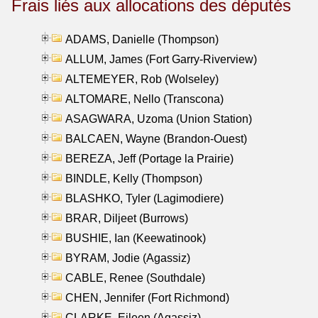
Frais liés aux allocations des députés
ADAMS, Danielle (Thompson)
ALLUM, James (Fort Garry-Riverview)
ALTEMEYER, Rob (Wolseley)
ALTOMARE, Nello (Transcona)
ASAGWARA, Uzoma (Union Station)
BALCAEN, Wayne (Brandon-Ouest)
BEREZA, Jeff (Portage la Prairie)
BINDLE, Kelly (Thompson)
BLASHKO, Tyler (Lagimodiere)
BRAR, Diljeet (Burrows)
BUSHIE, Ian (Keewatinook)
BYRAM, Jodie (Agassiz)
CABLE, Renee (Southdale)
CHEN, Jennifer (Fort Richmond)
CLARKE, Eileen (Agassiz)