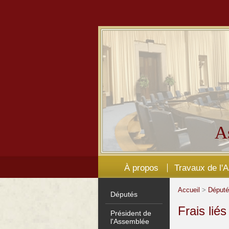
A
À propos
Travaux de l'
Accueil
>
Déput
Députés
Frais lié
Président de
l'Assemblée