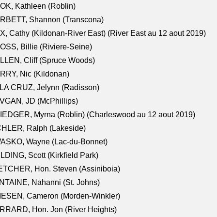
K, Kathleen (Roblin)
RBETT, Shannon (Transcona)
, Cathy (Kildonan-River East) (River East au 12 aout 2019)
SS, Billie (Riviere-Seine)
LEN, Cliff (Spruce Woods)
RY, Nic (Kildonan)
LA CRUZ, Jelynn (Radisson)
VGAN, JD (McPhillips)
EDGER, Myrna (Roblin) (Charleswood au 12 aout 2019)
CHLER, Ralph (Lakeside)
ASKO, Wayne (Lac-du-Bonnet)
LDING, Scott (Kirkfield Park)
TCHER, Hon. Steven (Assiniboia)
TAINE, Nahanni (St. Johns)
IESEN, Cameron (Morden-Winkler)
RRARD, Hon. Jon (River Heights)