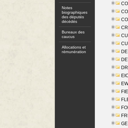
COO
Notes
CO
biographiques
des députés
COX
décédés
CRO
Bureaux des
CUL
caucus
CUR
Allocations et
DE
rémunération
DE
DRI
EI
EW
FIE
FLE
FON
FR
GE