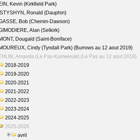
IN, Kevin (Kirkfield Park)
STYSHYN, Ronald (Dauphin)
GASSE, Bob (Chemin-Dawson)
IMODIERE, Alan (Selkirk)
ONT, Dougald (Saint-Boniface)
OUREUX, Cindy (Tyndall Park) (Burrows au 12 aout 2019)
HLIN, Amanda (Le Pas-Kameesak) (Le Pas au 12 aout 2019)
2018-2019
2019-2020
2020-2021
2021-2022
2022-2023
2023-2024
2024-2025
2025-2026
avril