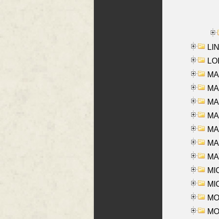
LIN
LOI
MA
MA
MA
MA
MA
MAR
MAY
MI
MI
MO
MOR