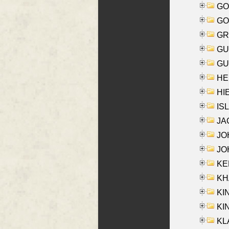
GO
GO
GR
GU
GU
HE
HIE
ISL
JA
JOH
JOH
KEN
KHA
KI
KIN
KL