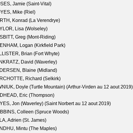
ES, Jamie (Saint-Vital)
ES, Mike (Riel)
RTH, Konrad (La Verendrye)
LOR, Lisa (Wolseley)
BITT, Greg (Mont-Riding)
NHAM, Logan (Kirkfield Park)
LISTER, Brian (Fort Whyte)
NKRATZ, David (Waverley)
DERSEN, Blaine (Midland)
RCHOTTE, Richard (Selkirk)
NIUK, Doyle (Turtle Mountain) (Arthur-Virden au 12 aout 2019)
DHEAD, Eric (Thompson)
ES, Jon (Waverley) (Saint Norbert au 12 aout 2019)
BBINS, Colleen (Spruce Woods)
A, Adrien (St. James)
NDHU, Mintu (The Maples)