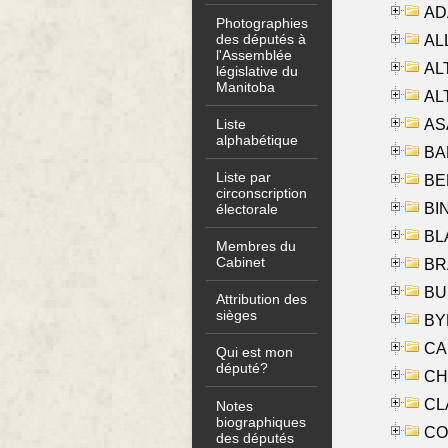
AD
Photographies
des députés à
ALL
l'Assemblée
AL
législative du
Manitoba
AL
AS
Liste
alphabétique
BA
Liste par
BER
circonscription
BI
électorale
BLA
Membres du
Cabinet
BRA
BUS
Attribution des
sièges
BYR
CA
Qui est mon
député?
CHE
CLA
Notes
biographiques
CO
des députés