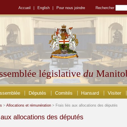
Accueil
|
English
|
Pour nous joindre
Rechercher
ssemblée législative
du
Manito
Assemblée
Députés
Comités
Hansard
Visiter
és
>
Allocations et rémunération
> Frais liés aux allocations des députés
s aux allocations des députés