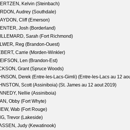
ERTZEN, Kelvin (Steinbach)
RDON, Audrey (Southdale)
AYDON, Cliff (Emerson)
ENTER, Josh (Borderland)
ILLEMARD, Sarah (Fort Richmond)
LWER, Reg (Brandon-Ouest)
BERT, Carrie (Morden-Winkler)
EIFSON, Len (Brandon-Est)
CKSON, Grant (Spruce Woods)
NSON, Derek (Entre-les-Lacs-Gimli) (Entre-les-Lacs au 12 ao
NSTON, Scott (Assiniboia) (St. James au 12 aout 2019)
NEDY, Nellie (Assiniboia)
N, Obby (Fort Whyte)
NEW, Wab (Fort Rouge)
G, Trevor (Lakeside)
ASSEN, Judy (Kewatinook)