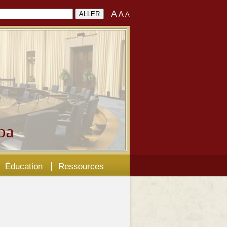
A
A
A
ba
Éducation
Ressources