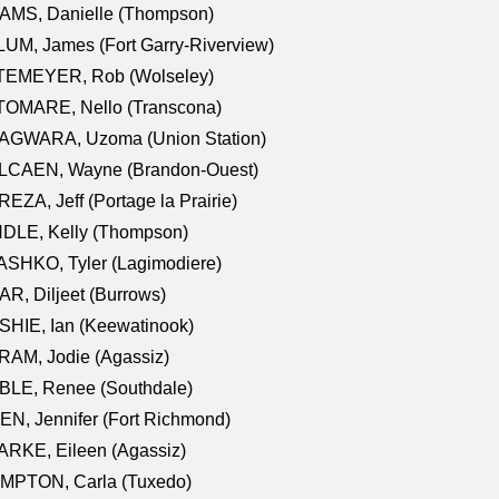
AMS, Danielle (Thompson)
UM, James (Fort Garry-Riverview)
TEMEYER, Rob (Wolseley)
TOMARE, Nello (Transcona)
AGWARA, Uzoma (Union Station)
LCAEN, Wayne (Brandon-Ouest)
EZA, Jeff (Portage la Prairie)
NDLE, Kelly (Thompson)
SHKO, Tyler (Lagimodiere)
R, Diljeet (Burrows)
HIE, Ian (Keewatinook)
AM, Jodie (Agassiz)
BLE, Renee (Southdale)
N, Jennifer (Fort Richmond)
RKE, Eileen (Agassiz)
MPTON, Carla (Tuxedo)