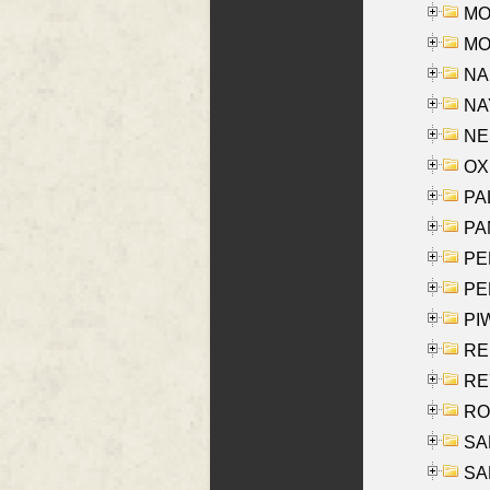
MOS
MOY
NA
NAY
NES
OXE
PAL
PA
PE
PE
PIW
RE
REY
RO
SAL
SA