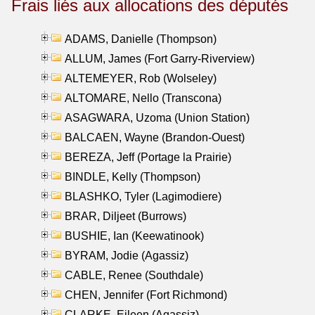
Frais liés aux allocations des députés
ADAMS, Danielle (Thompson)
ALLUM, James (Fort Garry-Riverview)
ALTEMEYER, Rob (Wolseley)
ALTOMARE, Nello (Transcona)
ASAGWARA, Uzoma (Union Station)
BALCAEN, Wayne (Brandon-Ouest)
BEREZA, Jeff (Portage la Prairie)
BINDLE, Kelly (Thompson)
BLASHKO, Tyler (Lagimodiere)
BRAR, Diljeet (Burrows)
BUSHIE, Ian (Keewatinook)
BYRAM, Jodie (Agassiz)
CABLE, Renee (Southdale)
CHEN, Jennifer (Fort Richmond)
CLARKE, Eileen (Agassiz)