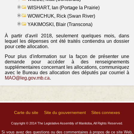
WISHART, Ian (Portage la Prairie)
WOWCHUK, Rick (Swan River)
YAKIMOSKI, Blair (Transcona)
À partir d'avril 2018, seulement quelques mois, dans
lequel les dépenses ont été traités contiendra un dossier
pour cette allocation.
Pour plus d'information sur la façon de présenter une
demande pour accéder à des renseignements
supplémentaires concernant les allocations, communiquez
avec le Bureau des allocation des députés par courriel à
MAO@leg.gov.mb.ca
.
Carte du site
Site du gouvernement
Sites connexes
Copyright © 2014 The Legislative Assembly of Manitoba, All Rights Reserved.
Si vous avez des questions ou des commentaires à propos de ce site Web,