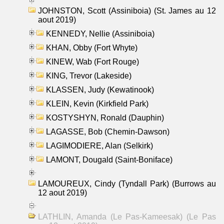
JOHNSTON, Scott (Assiniboia) (St. James au 12
aout 2019)
KENNEDY, Nellie (Assiniboia)
KHAN, Obby (Fort Whyte)
KINEW, Wab (Fort Rouge)
KING, Trevor (Lakeside)
KLASSEN, Judy (Kewatinook)
KLEIN, Kevin (Kirkfield Park)
KOSTYSHYN, Ronald (Dauphin)
LAGASSE, Bob (Chemin-Dawson)
LAGIMODIERE, Alan (Selkirk)
LAMONT, Dougald (Saint-Boniface)
LAMOUREUX, Cindy (Tyndall Park) (Burrows au
12 aout 2019)
LATHLIN, Amanda (Le Pas-Kameesak) (Le Pas