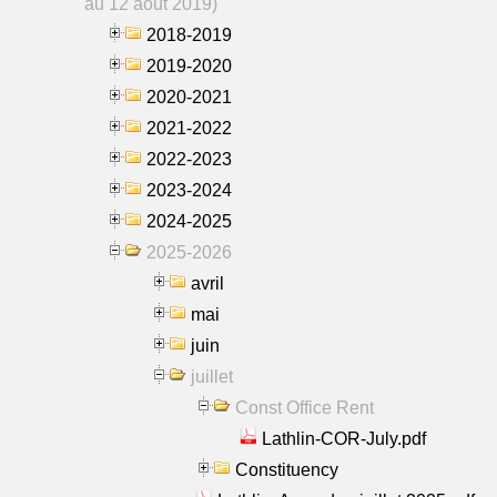
au 12 aout 2019)
2018-2019
2019-2020
2020-2021
2021-2022
2022-2023
2023-2024
2024-2025
2025-2026
avril
mai
juin
juillet
Const Office Rent
Lathlin-COR-July.pdf
Constituency