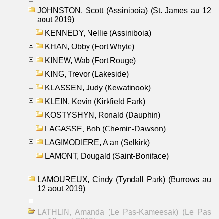
JOHNSTON, Scott (Assiniboia) (St. James au 12
aout 2019)
KENNEDY, Nellie (Assiniboia)
KHAN, Obby (Fort Whyte)
KINEW, Wab (Fort Rouge)
KING, Trevor (Lakeside)
KLASSEN, Judy (Kewatinook)
KLEIN, Kevin (Kirkfield Park)
KOSTYSHYN, Ronald (Dauphin)
LAGASSE, Bob (Chemin-Dawson)
LAGIMODIERE, Alan (Selkirk)
LAMONT, Dougald (Saint-Boniface)
LAMOUREUX, Cindy (Tyndall Park) (Burrows au
12 aout 2019)
LATHLIN, Amanda (Le Pas-Kameesak) (Le Pas