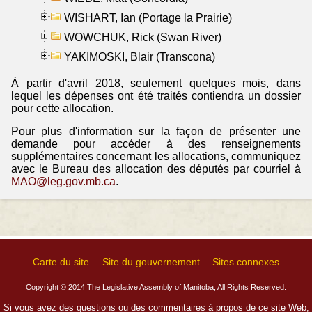
WISHART, Ian (Portage la Prairie)
WOWCHUK, Rick (Swan River)
YAKIMOSKI, Blair (Transcona)
À partir d'avril 2018, seulement quelques mois, dans
lequel les dépenses ont été traités contiendra un dossier
pour cette allocation.
Pour plus d'information sur la façon de présenter une
demande pour accéder à des renseignements
supplémentaires concernant les allocations, communiquez
avec le Bureau des allocation des députés par courriel à
MAO@leg.gov.mb.ca
.
Carte du site
Site du gouvernement
Sites connexes
Copyright © 2014 The Legislative Assembly of Manitoba, All Rights Reserved.
Si vous avez des questions ou des commentaires à propos de ce site Web,