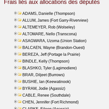
Frais liés aux allocations des députés
ADAMS, Danielle (Thompson)
ALLUM, James (Fort Garry-Riverview)
ALTEMEYER, Rob (Wolseley)
ALTOMARE, Nello (Transcona)
ASAGWARA, Uzoma (Union Station)
BALCAEN, Wayne (Brandon-Ouest)
BEREZA, Jeff (Portage la Prairie)
BINDLE, Kelly (Thompson)
BLASHKO, Tyler (Lagimodiere)
BRAR, Diljeet (Burrows)
BUSHIE, Ian (Keewatinook)
BYRAM, Jodie (Agassiz)
CABLE, Renee (Southdale)
CHEN, Jennifer (Fort Richmond)
CLARKE, Eileen (Agassiz)