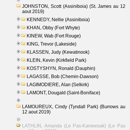
JOHNSTON, Scott (Assiniboia) (St. James au 12
aout 2019)
KENNEDY, Nellie (Assiniboia)
KHAN, Obby (Fort Whyte)
KINEW, Wab (Fort Rouge)
KING, Trevor (Lakeside)
KLASSEN, Judy (Kewatinook)
KLEIN, Kevin (Kirkfield Park)
KOSTYSHYN, Ronald (Dauphin)
LAGASSE, Bob (Chemin-Dawson)
LAGIMODIERE, Alan (Selkirk)
LAMONT, Dougald (Saint-Boniface)
LAMOUREUX, Cindy (Tyndall Park) (Burrows au
12 aout 2019)
LATHLIN, Amanda (Le Pas-Kameesak) (Le Pas