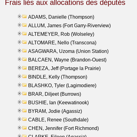
Frais liés aux allocations des députés
ADAMS, Danielle (Thompson)
ALLUM, James (Fort Garry-Riverview)
ALTEMEYER, Rob (Wolseley)
ALTOMARE, Nello (Transcona)
ASAGWARA, Uzoma (Union Station)
BALCAEN, Wayne (Brandon-Ouest)
BEREZA, Jeff (Portage la Prairie)
BINDLE, Kelly (Thompson)
BLASHKO, Tyler (Lagimodiere)
BRAR, Diljeet (Burrows)
BUSHIE, Ian (Keewatinook)
BYRAM, Jodie (Agassiz)
CABLE, Renee (Southdale)
CHEN, Jennifer (Fort Richmond)
CLARKE, Eileen (Agassiz)