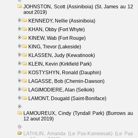
JOHNSTON, Scott (Assiniboia) (St. James au 12
aout 2019)
KENNEDY, Nellie (Assiniboia)
KHAN, Obby (Fort Whyte)
KINEW, Wab (Fort Rouge)
KING, Trevor (Lakeside)
KLASSEN, Judy (Kewatinook)
KLEIN, Kevin (Kirkfield Park)
KOSTYSHYN, Ronald (Dauphin)
LAGASSE, Bob (Chemin-Dawson)
LAGIMODIERE, Alan (Selkirk)
LAMONT, Dougald (Saint-Boniface)
LAMOUREUX, Cindy (Tyndall Park) (Burrows au
12 aout 2019)
LATHLIN, Amanda (Le Pas-Kameesak) (Le Pas