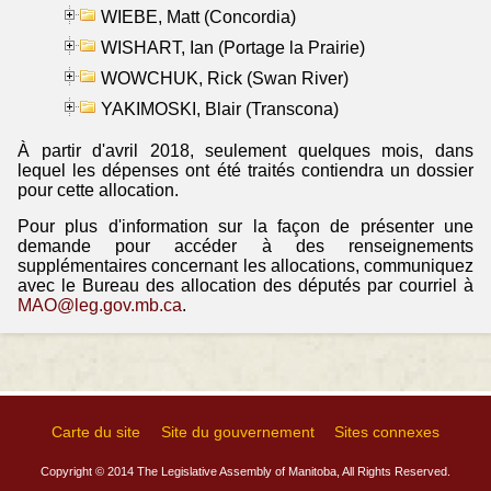
WIEBE, Matt (Concordia)
WISHART, Ian (Portage la Prairie)
WOWCHUK, Rick (Swan River)
YAKIMOSKI, Blair (Transcona)
À partir d'avril 2018, seulement quelques mois, dans
lequel les dépenses ont été traités contiendra un dossier
pour cette allocation.
Pour plus d'information sur la façon de présenter une
demande pour accéder à des renseignements
supplémentaires concernant les allocations, communiquez
avec le Bureau des allocation des députés par courriel à
MAO@leg.gov.mb.ca
.
Carte du site
Site du gouvernement
Sites connexes
Copyright © 2014 The Legislative Assembly of Manitoba, All Rights Reserved.