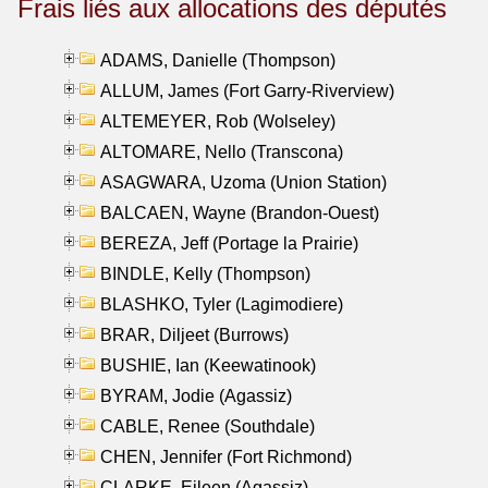
Frais liés aux allocations des députés
ADAMS, Danielle (Thompson)
ALLUM, James (Fort Garry-Riverview)
ALTEMEYER, Rob (Wolseley)
ALTOMARE, Nello (Transcona)
ASAGWARA, Uzoma (Union Station)
BALCAEN, Wayne (Brandon-Ouest)
BEREZA, Jeff (Portage la Prairie)
BINDLE, Kelly (Thompson)
BLASHKO, Tyler (Lagimodiere)
BRAR, Diljeet (Burrows)
BUSHIE, Ian (Keewatinook)
BYRAM, Jodie (Agassiz)
CABLE, Renee (Southdale)
CHEN, Jennifer (Fort Richmond)
CLARKE, Eileen (Agassiz)