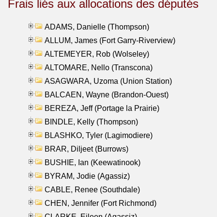
Frais liés aux allocations des députés
ADAMS, Danielle (Thompson)
ALLUM, James (Fort Garry-Riverview)
ALTEMEYER, Rob (Wolseley)
ALTOMARE, Nello (Transcona)
ASAGWARA, Uzoma (Union Station)
BALCAEN, Wayne (Brandon-Ouest)
BEREZA, Jeff (Portage la Prairie)
BINDLE, Kelly (Thompson)
BLASHKO, Tyler (Lagimodiere)
BRAR, Diljeet (Burrows)
BUSHIE, Ian (Keewatinook)
BYRAM, Jodie (Agassiz)
CABLE, Renee (Southdale)
CHEN, Jennifer (Fort Richmond)
CLARKE, Eileen (Agassiz)