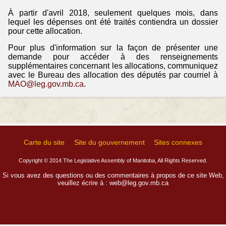
À partir d'avril 2018, seulement quelques mois, dans
lequel les dépenses ont été traités contiendra un dossier
pour cette allocation.
Pour plus d'information sur la façon de présenter une
demande pour accéder à des renseignements
supplémentaires concernant les allocations, communiquez
avec le Bureau des allocation des députés par courriel à
MAO@leg.gov.mb.ca
.
Carte du site
Site du gouvernement
Sites connexes
Copyright © 2014 The Legislative Assembly of Manitoba, All Rights Reserved.
Si vous avez des questions ou des commentaires à propos de ce site Web,
veuillez écrire à :
web@leg.gov.mb.ca