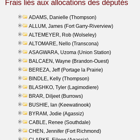
Frais liés aux allocations des députés
ADAMS, Danielle (Thompson)
ALLUM, James (Fort Garry-Riverview)
ALTEMEYER, Rob (Wolseley)
ALTOMARE, Nello (Transcona)
ASAGWARA, Uzoma (Union Station)
BALCAEN, Wayne (Brandon-Ouest)
BEREZA, Jeff (Portage la Prairie)
BINDLE, Kelly (Thompson)
BLASHKO, Tyler (Lagimodiere)
BRAR, Diljeet (Burrows)
BUSHIE, Ian (Keewatinook)
BYRAM, Jodie (Agassiz)
CABLE, Renee (Southdale)
CHEN, Jennifer (Fort Richmond)
CLARKE, Eileen (Agassiz)