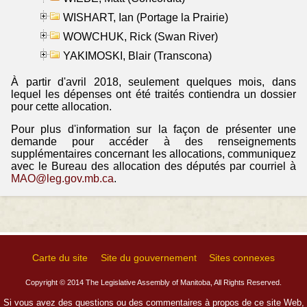
WISHART, Ian (Portage la Prairie)
WOWCHUK, Rick (Swan River)
YAKIMOSKI, Blair (Transcona)
À partir d'avril 2018, seulement quelques mois, dans
lequel les dépenses ont été traités contiendra un dossier
pour cette allocation.
Pour plus d'information sur la façon de présenter une
demande pour accéder à des renseignements
supplémentaires concernant les allocations, communiquez
avec le Bureau des allocation des députés par courriel à
MAO@leg.gov.mb.ca
.
Carte du site
Site du gouvernement
Sites connexes
Copyright © 2014 The Legislative Assembly of Manitoba, All Rights Reserved.
Si vous avez des questions ou des commentaires à propos de ce site Web,