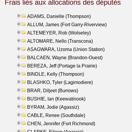
Frais liés aux allocations des députés
ADAMS, Danielle (Thompson)
ALLUM, James (Fort Garry-Riverview)
ALTEMEYER, Rob (Wolseley)
ALTOMARE, Nello (Transcona)
ASAGWARA, Uzoma (Union Station)
BALCAEN, Wayne (Brandon-Ouest)
BEREZA, Jeff (Portage la Prairie)
BINDLE, Kelly (Thompson)
BLASHKO, Tyler (Lagimodiere)
BRAR, Diljeet (Burrows)
BUSHIE, Ian (Keewatinook)
BYRAM, Jodie (Agassiz)
CABLE, Renee (Southdale)
CHEN, Jennifer (Fort Richmond)
CLARKE, Eileen (Agassiz)