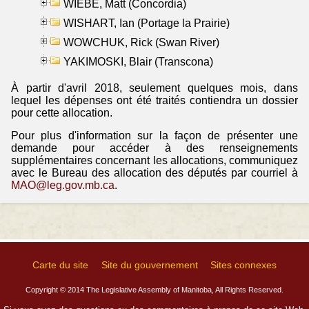
WIEBE, Matt (Concordia)
WISHART, Ian (Portage la Prairie)
WOWCHUK, Rick (Swan River)
YAKIMOSKI, Blair (Transcona)
À partir d'avril 2018, seulement quelques mois, dans
lequel les dépenses ont été traités contiendra un dossier
pour cette allocation.
Pour plus d'information sur la façon de présenter une
demande pour accéder à des renseignements
supplémentaires concernant les allocations, communiquez
avec le Bureau des allocation des députés par courriel à
MAO@leg.gov.mb.ca
.
Carte du site
Site du gouvernement
Sites connexes
Copyright © 2014 The Legislative Assembly of Manitoba, All Rights Reserved.