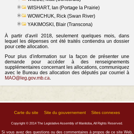
WISHART, Ian (Portage la Prairie)
WOWCHUK, Rick (Swan River)
YAKIMOSKI, Blair (Transcona)
À partir d'avril 2018, seulement quelques mois, dans
lequel les dépenses ont été traités contiendra un dossier
pour cette allocation.
Pour plus d'information sur la façon de présenter une
demande pour accéder à des renseignements
supplémentaires concernant les allocations, communiquez
avec le Bureau des allocation des députés par courriel à
MAO@leg.gov.mb.ca
.
Carte du site
Site du gouvernement
Sites connexes
Copyright © 2014 The Legislative Assembly of Manitoba, All Rights Reserved.
Si vous avez des questions ou des commentaires à propos de ce site Web,