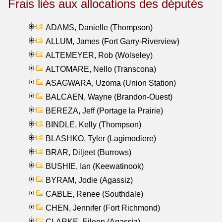
Frais liés aux allocations des députés
ADAMS, Danielle (Thompson)
ALLUM, James (Fort Garry-Riverview)
ALTEMEYER, Rob (Wolseley)
ALTOMARE, Nello (Transcona)
ASAGWARA, Uzoma (Union Station)
BALCAEN, Wayne (Brandon-Ouest)
BEREZA, Jeff (Portage la Prairie)
BINDLE, Kelly (Thompson)
BLASHKO, Tyler (Lagimodiere)
BRAR, Diljeet (Burrows)
BUSHIE, Ian (Keewatinook)
BYRAM, Jodie (Agassiz)
CABLE, Renee (Southdale)
CHEN, Jennifer (Fort Richmond)
CLARKE, Eileen (Agassiz)