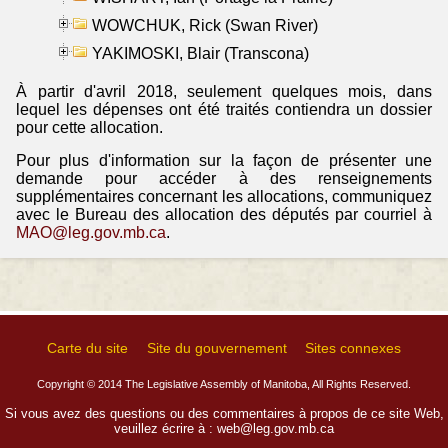
WOWCHUK, Rick (Swan River)
YAKIMOSKI, Blair (Transcona)
À partir d'avril 2018, seulement quelques mois, dans
lequel les dépenses ont été traités contiendra un dossier
pour cette allocation.
Pour plus d'information sur la façon de présenter une
demande pour accéder à des renseignements
supplémentaires concernant les allocations, communiquez
avec le Bureau des allocation des députés par courriel à
MAO@leg.gov.mb.ca
.
Carte du site
Site du gouvernement
Sites connexes
Copyright © 2014 The Legislative Assembly of Manitoba, All Rights Reserved.
Si vous avez des questions ou des commentaires à propos de ce site Web,
veuillez écrire à :
web@leg.gov.mb.ca