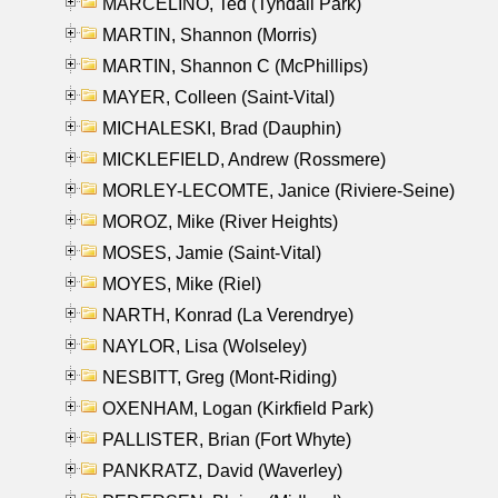
MARCELINO, Ted (Tyndall Park)
MARTIN, Shannon (Morris)
MARTIN, Shannon C (McPhillips)
MAYER, Colleen (Saint-Vital)
MICHALESKI, Brad (Dauphin)
MICKLEFIELD, Andrew (Rossmere)
MORLEY-LECOMTE, Janice (Riviere-Seine)
MOROZ, Mike (River Heights)
MOSES, Jamie (Saint-Vital)
MOYES, Mike (Riel)
NARTH, Konrad (La Verendrye)
NAYLOR, Lisa (Wolseley)
NESBITT, Greg (Mont-Riding)
OXENHAM, Logan (Kirkfield Park)
PALLISTER, Brian (Fort Whyte)
PANKRATZ, David (Waverley)