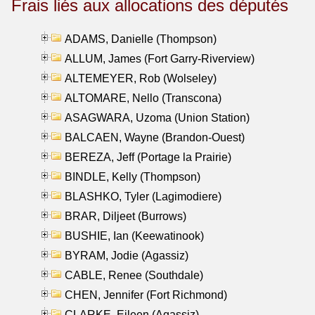
Frais liés aux allocations des députés
ADAMS, Danielle (Thompson)
ALLUM, James (Fort Garry-Riverview)
ALTEMEYER, Rob (Wolseley)
ALTOMARE, Nello (Transcona)
ASAGWARA, Uzoma (Union Station)
BALCAEN, Wayne (Brandon-Ouest)
BEREZA, Jeff (Portage la Prairie)
BINDLE, Kelly (Thompson)
BLASHKO, Tyler (Lagimodiere)
BRAR, Diljeet (Burrows)
BUSHIE, Ian (Keewatinook)
BYRAM, Jodie (Agassiz)
CABLE, Renee (Southdale)
CHEN, Jennifer (Fort Richmond)
CLARKE, Eileen (Agassiz)