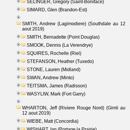
SELINGER, Gregory (Saint-Boniface)
SIMARD, Glen (Brandon-Est)
SMITH, Andrew (Lagimodiere) (Southdale au 12
aout 2019)
SMITH, Bernadette (Point Douglas)
SMOOK, Dennis (La Verendrye)
SQUIRES, Rochelle (Riel)
STEFANSON, Heather (Tuxedo)
STONE, Lauren (Midland)
SWAN, Andrew (Minto)
TEITSMA, James (Radisson)
WASYLIW, Mark (Fort Garry)
WHARTON, Jeff (Riviere Rouge Nord) (Gimli au
12 aout 2019)
WIEBE, Matt (Concordia)
WISHART, Ian (Portage la Prairie)