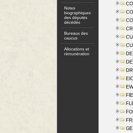
COO
Notes
CO
biographiques
des députés
COX
décédés
CRO
Bureaux des
CUL
caucus
CUR
Allocations et
DE
rémunération
DE
DRI
EI
EW
FIE
FLE
FON
FR
GE