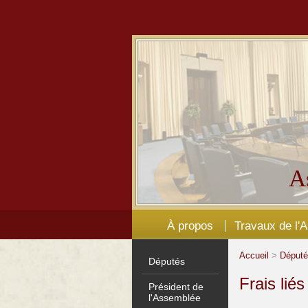
A
À propos
Travaux de l'
Accueil
>
Déput
Députés
Frais lié
Président de
l'Assemblée