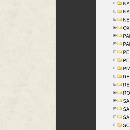
NA
NAY
NES
OXE
PAL
PA
PE
PE
PIW
RE
REY
RO
SAL
SA
SA
SC