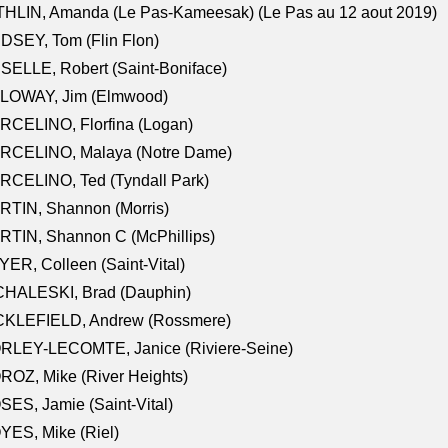
HLIN, Amanda (Le Pas-Kameesak) (Le Pas au 12 aout 2019)
DSEY, Tom (Flin Flon)
SELLE, Robert (Saint-Boniface)
LOWAY, Jim (Elmwood)
RCELINO, Florfina (Logan)
RCELINO, Malaya (Notre Dame)
RCELINO, Ted (Tyndall Park)
RTIN, Shannon (Morris)
TIN, Shannon C (McPhillips)
ER, Colleen (Saint-Vital)
CHALESKI, Brad (Dauphin)
CKLEFIELD, Andrew (Rossmere)
RLEY-LECOMTE, Janice (Riviere-Seine)
OZ, Mike (River Heights)
ES, Jamie (Saint-Vital)
ES, Mike (Riel)