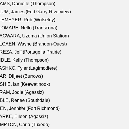
AMS, Danielle (Thompson)
UM, James (Fort Garry-Riverview)
TEMEYER, Rob (Wolseley)
TOMARE, Nello (Transcona)
AGWARA, Uzoma (Union Station)
LCAEN, Wayne (Brandon-Ouest)
EZA, Jeff (Portage la Prairie)
NDLE, Kelly (Thompson)
SHKO, Tyler (Lagimodiere)
R, Diljeet (Burrows)
HIE, Ian (Keewatinook)
AM, Jodie (Agassiz)
BLE, Renee (Southdale)
N, Jennifer (Fort Richmond)
RKE, Eileen (Agassiz)
MPTON, Carla (Tuxedo)