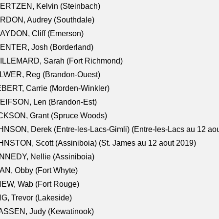
ERTZEN, Kelvin (Steinbach)
RDON, Audrey (Southdale)
AYDON, Cliff (Emerson)
ENTER, Josh (Borderland)
ILLEMARD, Sarah (Fort Richmond)
LWER, Reg (Brandon-Ouest)
BERT, Carrie (Morden-Winkler)
EIFSON, Len (Brandon-Est)
CKSON, Grant (Spruce Woods)
NSON, Derek (Entre-les-Lacs-Gimli) (Entre-les-Lacs au 12 ao
NSTON, Scott (Assiniboia) (St. James au 12 aout 2019)
NEDY, Nellie (Assiniboia)
N, Obby (Fort Whyte)
NEW, Wab (Fort Rouge)
G, Trevor (Lakeside)
ASSEN, Judy (Kewatinook)