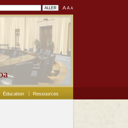
A
A
A
ba
Éducation
Ressources