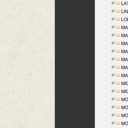
LAT
LIN
LOI
MA
MA
MA
MA
MA
MAR
MAY
MI
MI
MO
MOR
MOS
MOY