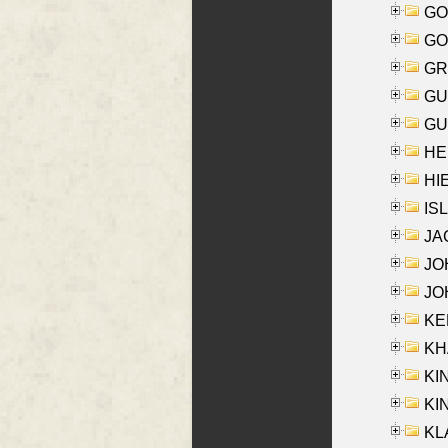
GO
GO
GR
GU
GU
HE
HIE
ISL
JA
JOH
JOH
KEN
KHA
KI
KIN
KL