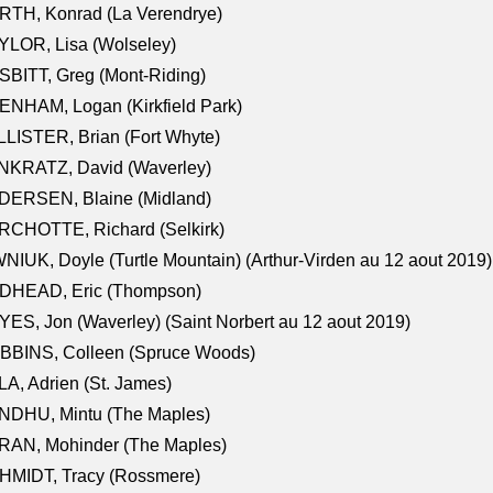
RTH, Konrad (La Verendrye)
LOR, Lisa (Wolseley)
BITT, Greg (Mont-Riding)
NHAM, Logan (Kirkfield Park)
LISTER, Brian (Fort Whyte)
NKRATZ, David (Waverley)
DERSEN, Blaine (Midland)
RCHOTTE, Richard (Selkirk)
NIUK, Doyle (Turtle Mountain) (Arthur-Virden au 12 aout 2019)
DHEAD, Eric (Thompson)
ES, Jon (Waverley) (Saint Norbert au 12 aout 2019)
BBINS, Colleen (Spruce Woods)
A, Adrien (St. James)
NDHU, Mintu (The Maples)
RAN, Mohinder (The Maples)
HMIDT, Tracy (Rossmere)