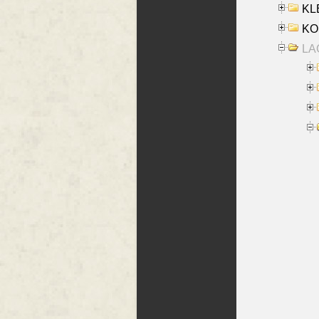
KLE
KO
LA