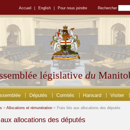
Accueil
|
English
|
Pour nous joindre
Rechercher
ssemblée législative
du
Manito
Assemblée
Députés
Comités
Hansard
Visiter
és
>
Allocations et rémunération
> Frais liés aux allocations des députés
s aux allocations des députés