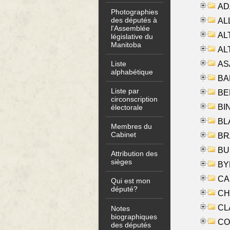
AD
Photographies
des députés à
ALL
l'Assemblée
AL
législative du
Manitoba
AL
AS
Liste
alphabétique
BA
Liste par
BER
circonscription
BI
électorale
BLA
Membres du
Cabinet
BRA
BUS
Attribution des
sièges
BYR
CA
Qui est mon
député?
CHE
CLA
Notes
biographiques
CO
des députés