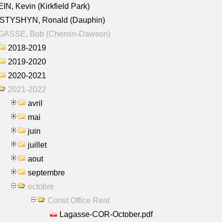
IN, Kevin (Kirkfield Park)
STYSHYN, Ronald (Dauphin)
GASSE, Bob (Chemin-Dawson)
2018-2019
2019-2020
2020-2021
2021-2022
avril
mai
juin
juillet
aout
septembre
octobre
Const Office Rent
Lagasse-COR-October.pdf