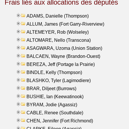
Frais liés aux allocations des députés
ADAMS, Danielle (Thompson)
ALLUM, James (Fort Garry-Riverview)
ALTEMEYER, Rob (Wolseley)
ALTOMARE, Nello (Transcona)
ASAGWARA, Uzoma (Union Station)
BALCAEN, Wayne (Brandon-Ouest)
BEREZA, Jeff (Portage la Prairie)
BINDLE, Kelly (Thompson)
BLASHKO, Tyler (Lagimodiere)
BRAR, Diljeet (Burrows)
BUSHIE, Ian (Keewatinook)
BYRAM, Jodie (Agassiz)
CABLE, Renee (Southdale)
CHEN, Jennifer (Fort Richmond)
CLARKE, Eileen (Agassiz)