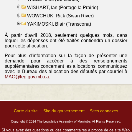
WISHART, Ian (Portage la Prairie)
WOWCHUK, Rick (Swan River)
YAKIMOSKI, Blair (Transcona)
À partir d'avril 2018, seulement quelques mois, dans
lequel les dépenses ont été traités contiendra un dossier
pour cette allocation.
Pour plus d'information sur la façon de présenter une
demande pour accéder à des renseignements
supplémentaires concernant les allocations, communiquez
avec le Bureau des allocation des députés par courriel à
MAO@leg.gov.mb.ca
.
Carte du site
Site du gouvernement
Sites connexes
Copyright © 2014 The Legislative Assembly of Manitoba, All Rights Reserved.
Si vous avez des questions ou des commentaires à propos de ce site Web,