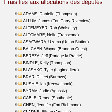
Frais liés aux allocations des députés
ADAMS, Danielle (Thompson)
ALLUM, James (Fort Garry-Riverview)
ALTEMEYER, Rob (Wolseley)
ALTOMARE, Nello (Transcona)
ASAGWARA, Uzoma (Union Station)
BALCAEN, Wayne (Brandon-Ouest)
BEREZA, Jeff (Portage la Prairie)
BINDLE, Kelly (Thompson)
BLASHKO, Tyler (Lagimodiere)
BRAR, Diljeet (Burrows)
BUSHIE, Ian (Keewatinook)
BYRAM, Jodie (Agassiz)
CABLE, Renee (Southdale)
CHEN, Jennifer (Fort Richmond)
CLARKE, Eileen (Agassiz)