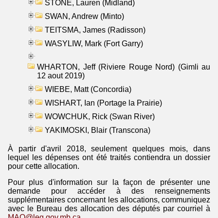
STONE, Lauren (Midland)
SWAN, Andrew (Minto)
TEITSMA, James (Radisson)
WASYLIW, Mark (Fort Garry)
WHARTON, Jeff (Riviere Rouge Nord) (Gimli au
12 aout 2019)
WIEBE, Matt (Concordia)
WISHART, Ian (Portage la Prairie)
WOWCHUK, Rick (Swan River)
YAKIMOSKI, Blair (Transcona)
À partir d'avril 2018, seulement quelques mois, dans
lequel les dépenses ont été traités contiendra un dossier
pour cette allocation.
Pour plus d'information sur la façon de présenter une
demande pour accéder à des renseignements
supplémentaires concernant les allocations, communiquez
avec le Bureau des allocation des députés par courriel à
MAO@leg.gov.mb.ca
.