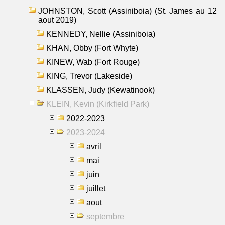
JOHNSTON, Scott (Assiniboia) (St. James au 12
aout 2019)
KENNEDY, Nellie (Assiniboia)
KHAN, Obby (Fort Whyte)
KINEW, Wab (Fort Rouge)
KING, Trevor (Lakeside)
KLASSEN, Judy (Kewatinook)
KLEIN, Kevin (Kirkfield Park)
2022-2023
2023-2024
avril
mai
juin
juillet
aout
septembre