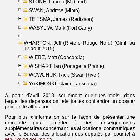
STONE, Lauren (Midland)
SWAN, Andrew (Minto)
TEITSMA, James (Radisson)
WASYLIW, Mark (Fort Garry)
WHARTON, Jeff (Riviere Rouge Nord) (Gimli au
12 aout 2019)
WIEBE, Matt (Concordia)
WISHART, Ian (Portage la Prairie)
WOWCHUK, Rick (Swan River)
YAKIMOSKI, Blair (Transcona)
À partir d'avril 2018, seulement quelques mois, dans
lequel les dépenses ont été traités contiendra un dossier
pour cette allocation.
Pour plus d'information sur la façon de présenter une
demande pour accéder à des renseignements
supplémentaires concernant les allocations, communiquez
avec le Bureau des allocation des députés par courriel à
MAO@leg.gov.mb.ca
.