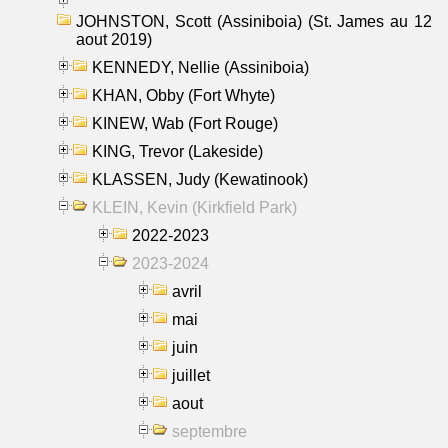
JOHNSTON, Scott (Assiniboia) (St. James au 12
aout 2019)
KENNEDY, Nellie (Assiniboia)
KHAN, Obby (Fort Whyte)
KINEW, Wab (Fort Rouge)
KING, Trevor (Lakeside)
KLASSEN, Judy (Kewatinook)
KLEIN, Kevin (Kirkfield Park)
2022-2023
2023-2024
avril
mai
juin
juillet
aout
septembre