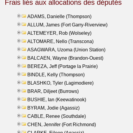
Frais liés aux allocations des députés
ADAMS, Danielle (Thompson)
ALLUM, James (Fort Garry-Riverview)
ALTEMEYER, Rob (Wolseley)
ALTOMARE, Nello (Transcona)
ASAGWARA, Uzoma (Union Station)
BALCAEN, Wayne (Brandon-Ouest)
BEREZA, Jeff (Portage la Prairie)
BINDLE, Kelly (Thompson)
BLASHKO, Tyler (Lagimodiere)
BRAR, Diljeet (Burrows)
BUSHIE, Ian (Keewatinook)
BYRAM, Jodie (Agassiz)
CABLE, Renee (Southdale)
CHEN, Jennifer (Fort Richmond)
CLARKE, Eileen (Agassiz)