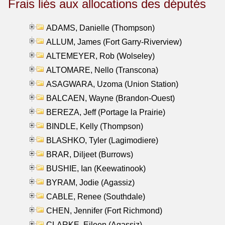
Frais liés aux allocations des députés
ADAMS, Danielle (Thompson)
ALLUM, James (Fort Garry-Riverview)
ALTEMEYER, Rob (Wolseley)
ALTOMARE, Nello (Transcona)
ASAGWARA, Uzoma (Union Station)
BALCAEN, Wayne (Brandon-Ouest)
BEREZA, Jeff (Portage la Prairie)
BINDLE, Kelly (Thompson)
BLASHKO, Tyler (Lagimodiere)
BRAR, Diljeet (Burrows)
BUSHIE, Ian (Keewatinook)
BYRAM, Jodie (Agassiz)
CABLE, Renee (Southdale)
CHEN, Jennifer (Fort Richmond)
CLARKE, Eileen (Agassiz)