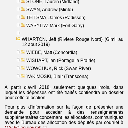
STONE, Lauren (Midland)
SWAN, Andrew (Minto)
TEITSMA, James (Radisson)
WASYLIW, Mark (Fort Garry)
WHARTON, Jeff (Riviere Rouge Nord) (Gimli au
12 aout 2019)
WIEBE, Matt (Concordia)
WISHART, Ian (Portage la Prairie)
WOWCHUK, Rick (Swan River)
YAKIMOSKI, Blair (Transcona)
À partir d'avril 2018, seulement quelques mois, dans
lequel les dépenses ont été traités contiendra un dossier
pour cette allocation.
Pour plus d'information sur la façon de présenter une
demande pour accéder à des renseignements
supplémentaires concernant les allocations, communiquez
avec le Bureau des allocation des députés par courriel à
MAO@leg.gov.mb.ca
.