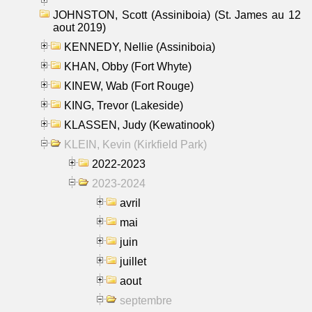
JOHNSTON, Scott (Assiniboia) (St. James au 12
aout 2019)
KENNEDY, Nellie (Assiniboia)
KHAN, Obby (Fort Whyte)
KINEW, Wab (Fort Rouge)
KING, Trevor (Lakeside)
KLASSEN, Judy (Kewatinook)
KLEIN, Kevin (Kirkfield Park)
2022-2023
2023-2024
avril
mai
juin
juillet
aout
septembre