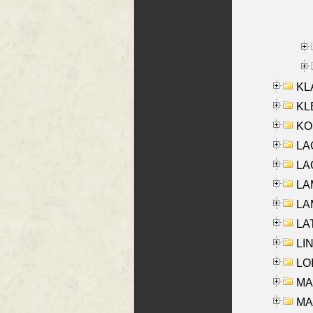
KL
KLE
KO
LA
LAG
LAM
LAM
LAT
LIN
LOI
MA
MA