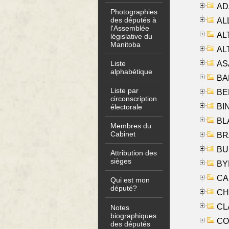
AD
Photographies
des députés à
ALL
l'Assemblée
AL
législative du
Manitoba
AL
AS
Liste
alphabétique
BA
Liste par
BER
circonscription
BI
électorale
BLA
Membres du
Cabinet
BRA
BUS
Attribution des
sièges
BYR
CA
Qui est mon
député?
CHE
CLA
Notes
biographiques
CO
des députés