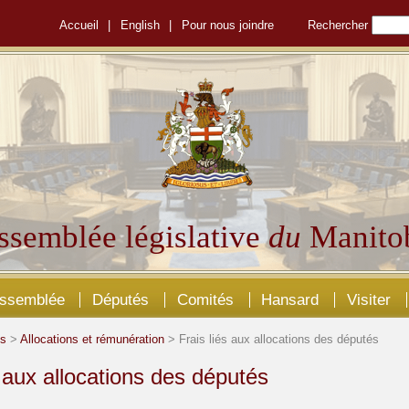
Accueil
|
English
|
Pour nous joindre
Rechercher
ssemblée législative
du
Manito
Assemblée
Députés
Comités
Hansard
Visiter
és
>
Allocations et rémunération
> Frais liés aux allocations des députés
s aux allocations des députés