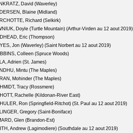
NKRATZ, David (Waverley)
DERSEN, Blaine (Midland)
RCHOTTE, Richard (Selkirk)
NIUK, Doyle (Turtle Mountain) (Arthur-Virden au 12 aout 2019)
DHEAD, Eric (Thompson)
ES, Jon (Waverley) (Saint Norbert au 12 aout 2019)
BBINS, Colleen (Spruce Woods)
A, Adrien (St. James)
NDHU, Mintu (The Maples)
RAN, Mohinder (The Maples)
HMIDT, Tracy (Rossmere)
OTT, Rachelle (Kildonan-River East)
ULER, Ron (Springfield-Ritchot) (St. Paul au 12 aout 2019)
INGER, Gregory (Saint-Boniface)
ARD, Glen (Brandon-Est)
TH, Andrew (Lagimodiere) (Southdale au 12 aout 2019)