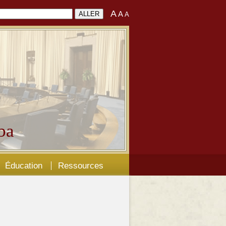
A
A
A
ba
Éducation
Ressources