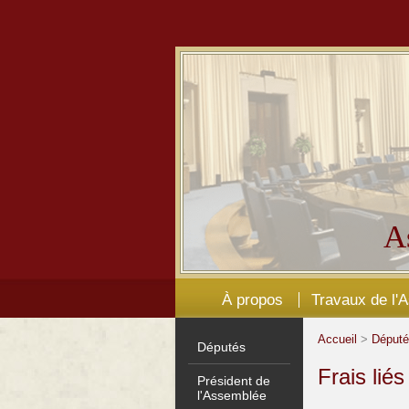
A
À propos
Travaux de l'
Accueil
>
Déput
Députés
Frais lié
Président de
l'Assemblée