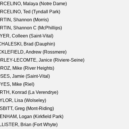
RCELINO, Malaya (Notre Dame)
RCELINO, Ted (Tyndall Park)
RTIN, Shannon (Morris)
TIN, Shannon C (McPhillips)
ER, Colleen (Saint-Vital)
CHALESKI, Brad (Dauphin)
CKLEFIELD, Andrew (Rossmere)
RLEY-LECOMTE, Janice (Riviere-Seine)
OZ, Mike (River Heights)
ES, Jamie (Saint-Vital)
ES, Mike (Riel)
RTH, Konrad (La Verendrye)
LOR, Lisa (Wolseley)
BITT, Greg (Mont-Riding)
NHAM, Logan (Kirkfield Park)
LISTER, Brian (Fort Whyte)