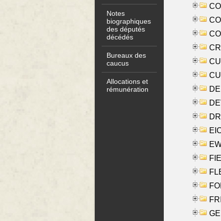
COO
Notes
CO
biographiques
des députés
COX
décédés
CRO
Bureaux des
CUL
caucus
CUR
Allocations et
DE
rémunération
DE
DRI
EI
EW
FIE
FLE
FON
FR
GE