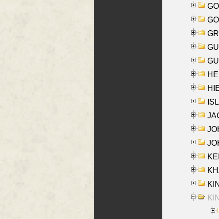
GO
GO
GR
GU
GU
HE
HIE
ISL
JA
JOH
JOH
KEN
KHA
KI
KIN