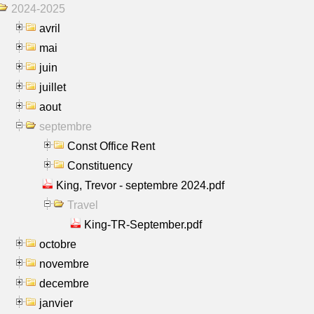
2024-2025
avril
mai
juin
juillet
aout
septembre
Const Office Rent
Constituency
King, Trevor - septembre 2024.pdf
Travel
King-TR-September.pdf
octobre
novembre
decembre
janvier