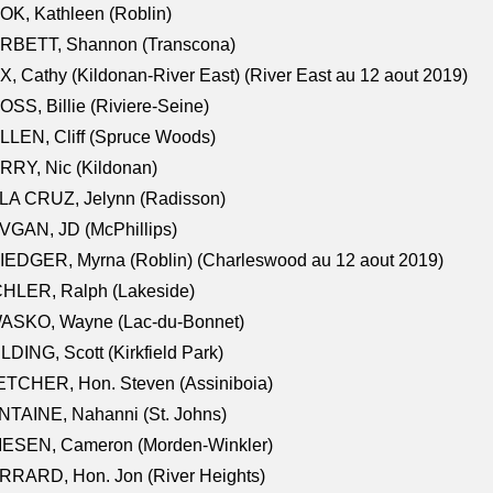
K, Kathleen (Roblin)
RBETT, Shannon (Transcona)
, Cathy (Kildonan-River East) (River East au 12 aout 2019)
SS, Billie (Riviere-Seine)
LEN, Cliff (Spruce Woods)
RY, Nic (Kildonan)
LA CRUZ, Jelynn (Radisson)
VGAN, JD (McPhillips)
EDGER, Myrna (Roblin) (Charleswood au 12 aout 2019)
CHLER, Ralph (Lakeside)
ASKO, Wayne (Lac-du-Bonnet)
LDING, Scott (Kirkfield Park)
TCHER, Hon. Steven (Assiniboia)
TAINE, Nahanni (St. Johns)
IESEN, Cameron (Morden-Winkler)
RRARD, Hon. Jon (River Heights)