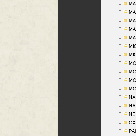
MA
MA
MA
MAR
MAY
MI
MI
MO
MOR
MOS
MOY
NA
NAY
NES
OXE
PAL