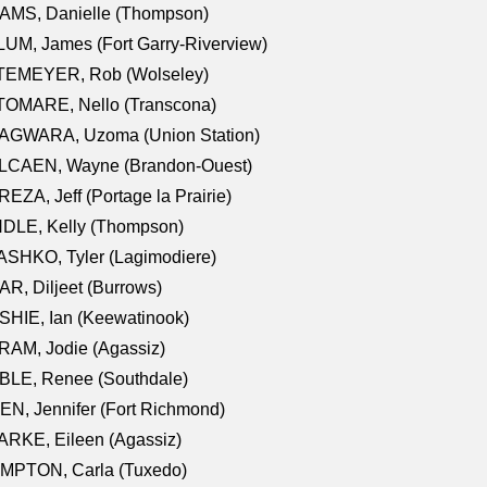
AMS, Danielle (Thompson)
UM, James (Fort Garry-Riverview)
TEMEYER, Rob (Wolseley)
TOMARE, Nello (Transcona)
AGWARA, Uzoma (Union Station)
LCAEN, Wayne (Brandon-Ouest)
EZA, Jeff (Portage la Prairie)
NDLE, Kelly (Thompson)
SHKO, Tyler (Lagimodiere)
R, Diljeet (Burrows)
HIE, Ian (Keewatinook)
AM, Jodie (Agassiz)
BLE, Renee (Southdale)
N, Jennifer (Fort Richmond)
RKE, Eileen (Agassiz)
MPTON, Carla (Tuxedo)