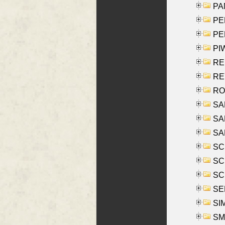
PA
PE
PE
PIW
RE
REY
RO
SAL
SA
SA
SC
SCH
SCH
SEL
SIM
SMI