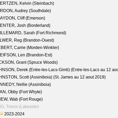
ERTZEN, Kelvin (Steinbach)
RDON, Audrey (Southdale)
AYDON, Cliff (Emerson)
ENTER, Josh (Borderland)
ILLEMARD, Sarah (Fort Richmond)
LWER, Reg (Brandon-Ouest)
BERT, Carrie (Morden-Winkler)
EIFSON, Len (Brandon-Est)
CKSON, Grant (Spruce Woods)
NSON, Derek (Entre-les-Lacs-Gimli) (Entre-les-Lacs au 12 ao
NSTON, Scott (Assiniboia) (St. James au 12 aout 2019)
NEDY, Nellie (Assiniboia)
N, Obby (Fort Whyte)
NEW, Wab (Fort Rouge)
G, Trevor (Lakeside)
2023-2024