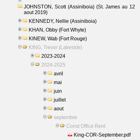
JOHNSTON, Scott (Assiniboia) (St. James au 12
aout 2019)
KENNEDY, Nellie (Assiniboia)
KHAN, Obby (Fort Whyte)
KINEW, Wab (Fort Rouge)
KING, Trevor (Lakeside)
2023-2024
2024-2025
avril
mai
juin
juillet
aout
septembre
Const Office Rent
King-COR-September.pdf