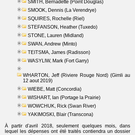
SMITH, Bernadette (Point Douglas)
SMOOK, Dennis (La Verendrye)
SQUIRES, Rochelle (Riel)
STEFANSON, Heather (Tuxedo)
STONE, Lauren (Midland)
SWAN, Andrew (Minto)
TEITSMA, James (Radisson)
WASYLIW, Mark (Fort Garry)
WHARTON, Jeff (Riviere Rouge Nord) (Gimli au
12 aout 2019)
WIEBE, Matt (Concordia)
WISHART, Ian (Portage la Prairie)
WOWCHUK, Rick (Swan River)
YAKIMOSKI, Blair (Transcona)
À partir d'avril 2018, seulement quelques mois, dans
lequel les dépenses ont été traités contiendra un dossier