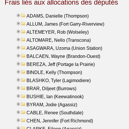
Frais liés aux allocations des députés
ADAMS, Danielle (Thompson)
ALLUM, James (Fort Garry-Riverview)
ALTEMEYER, Rob (Wolseley)
ALTOMARE, Nello (Transcona)
ASAGWARA, Uzoma (Union Station)
BALCAEN, Wayne (Brandon-Ouest)
BEREZA, Jeff (Portage la Prairie)
BINDLE, Kelly (Thompson)
BLASHKO, Tyler (Lagimodiere)
BRAR, Diljeet (Burrows)
BUSHIE, Ian (Keewatinook)
BYRAM, Jodie (Agassiz)
CABLE, Renee (Southdale)
CHEN, Jennifer (Fort Richmond)
CLARKE, Eileen (Agassiz)