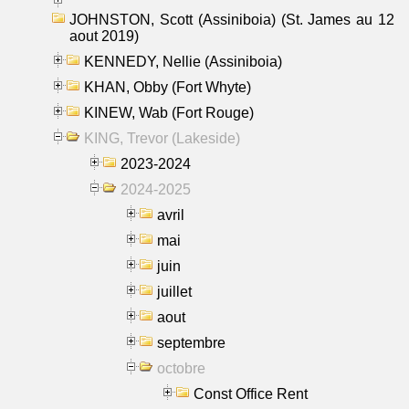
JOHNSTON, Scott (Assiniboia) (St. James au 12
aout 2019)
KENNEDY, Nellie (Assiniboia)
KHAN, Obby (Fort Whyte)
KINEW, Wab (Fort Rouge)
KING, Trevor (Lakeside)
2023-2024
2024-2025
avril
mai
juin
juillet
aout
septembre
octobre
Const Office Rent