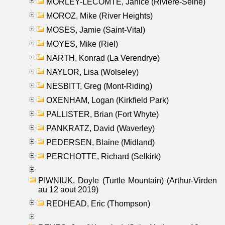
MORLEY-LECOMTE, Janice (Riviere-Seine)
MOROZ, Mike (River Heights)
MOSES, Jamie (Saint-Vital)
MOYES, Mike (Riel)
NARTH, Konrad (La Verendrye)
NAYLOR, Lisa (Wolseley)
NESBITT, Greg (Mont-Riding)
OXENHAM, Logan (Kirkfield Park)
PALLISTER, Brian (Fort Whyte)
PANKRATZ, David (Waverley)
PEDERSEN, Blaine (Midland)
PERCHOTTE, Richard (Selkirk)
PIWNIUK, Doyle (Turtle Mountain) (Arthur-Virden
au 12 aout 2019)
REDHEAD, Eric (Thompson)