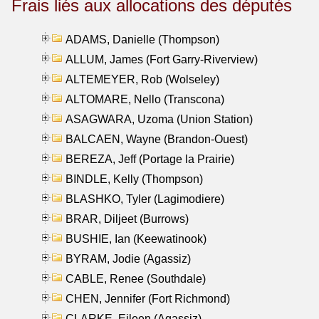
Frais liés aux allocations des députés
ADAMS, Danielle (Thompson)
ALLUM, James (Fort Garry-Riverview)
ALTEMEYER, Rob (Wolseley)
ALTOMARE, Nello (Transcona)
ASAGWARA, Uzoma (Union Station)
BALCAEN, Wayne (Brandon-Ouest)
BEREZA, Jeff (Portage la Prairie)
BINDLE, Kelly (Thompson)
BLASHKO, Tyler (Lagimodiere)
BRAR, Diljeet (Burrows)
BUSHIE, Ian (Keewatinook)
BYRAM, Jodie (Agassiz)
CABLE, Renee (Southdale)
CHEN, Jennifer (Fort Richmond)
CLARKE, Eileen (Agassiz)