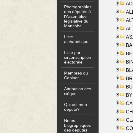
AD
Photographies
des députés à
ALL
l'Assemblée
AL
législative du
Manitoba
AL
AS
Liste
alphabétique
BA
Liste par
BER
circonscription
BI
électorale
BLA
Membres du
Cabinet
BRA
BUS
Attribution des
sièges
BYR
CA
Qui est mon
député?
CHE
CLA
Notes
biographiques
CO
des députés