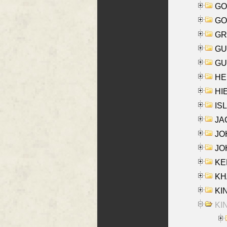
GO
GO
GR
GU
GU
HE
HIE
ISL
JA
JOH
JOH
KEN
KHA
KI
KIN