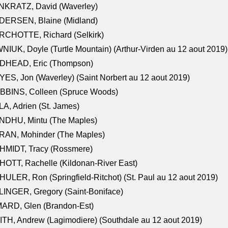
NKRATZ, David (Waverley)
DERSEN, Blaine (Midland)
RCHOTTE, Richard (Selkirk)
NIUK, Doyle (Turtle Mountain) (Arthur-Virden au 12 aout 2019)
DHEAD, Eric (Thompson)
ES, Jon (Waverley) (Saint Norbert au 12 aout 2019)
BBINS, Colleen (Spruce Woods)
A, Adrien (St. James)
NDHU, Mintu (The Maples)
RAN, Mohinder (The Maples)
HMIDT, Tracy (Rossmere)
OTT, Rachelle (Kildonan-River East)
ULER, Ron (Springfield-Ritchot) (St. Paul au 12 aout 2019)
INGER, Gregory (Saint-Boniface)
ARD, Glen (Brandon-Est)
TH, Andrew (Lagimodiere) (Southdale au 12 aout 2019)