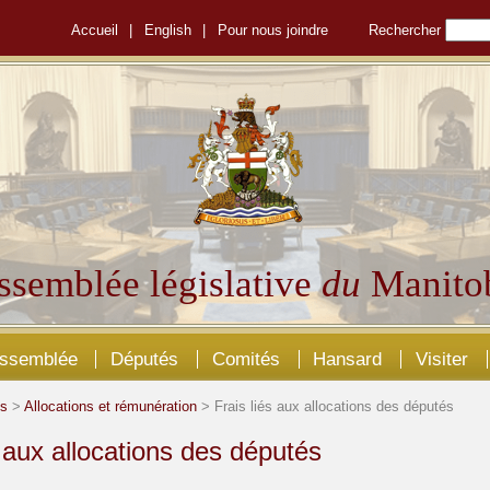
Accueil
|
English
|
Pour nous joindre
Rechercher
ssemblée législative
du
Manito
Assemblée
Députés
Comités
Hansard
Visiter
és
>
Allocations et rémunération
> Frais liés aux allocations des députés
s aux allocations des députés