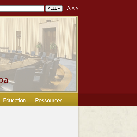
A
A
A
ba
Éducation
Ressources