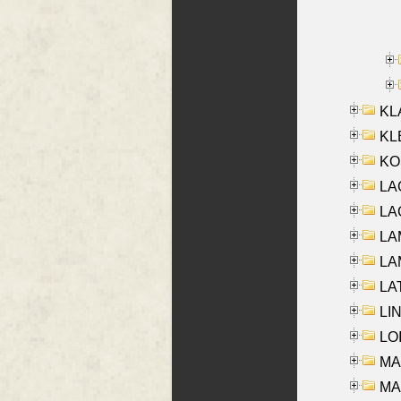
KL
KLE
KO
LA
LAG
LAM
LAM
LAT
LIN
LOI
MA
MA