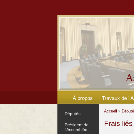
A
À propos
Travaux de l'
Accueil
>
Déput
Députés
Frais lié
Président de
l'Assemblée