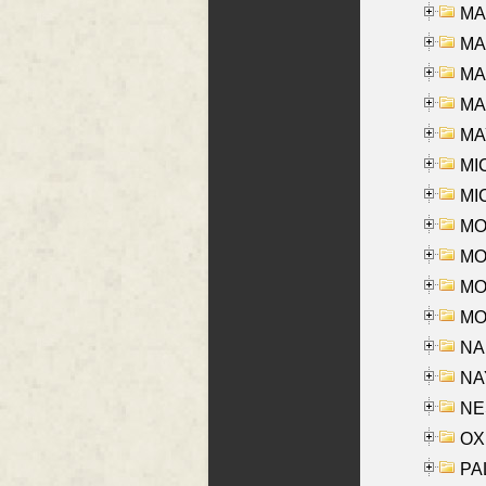
MA
MA
MA
MAR
MAY
MI
MI
MO
MOR
MOS
MOY
NA
NAY
NES
OXE
PAL