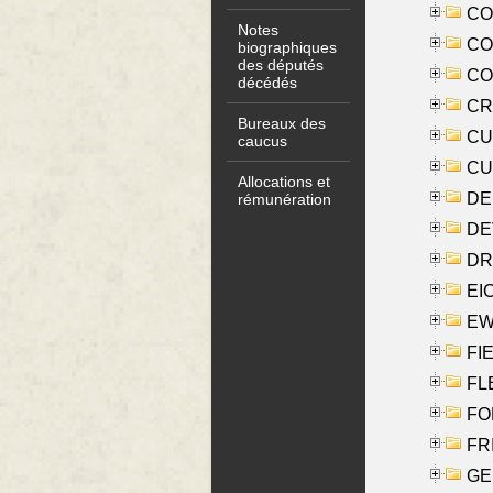
COO
Notes
CO
biographiques
des députés
COX
décédés
CRO
Bureaux des
CUL
caucus
CUR
Allocations et
DE
rémunération
DE
DRI
EI
EW
FIE
FLE
FON
FR
GE