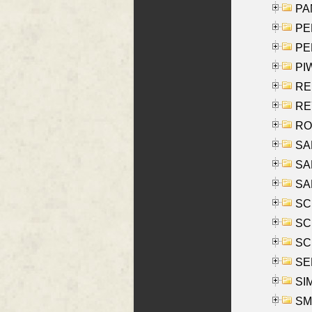
PA
PE
PE
PIW
RE
REY
RO
SAL
SA
SA
SC
SCH
SCH
SEL
SIM
SMI