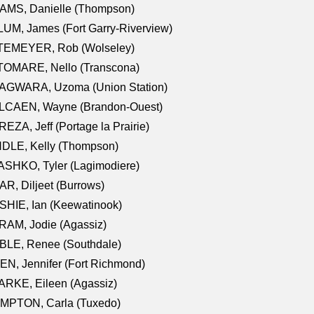
AMS, Danielle (Thompson)
UM, James (Fort Garry-Riverview)
TEMEYER, Rob (Wolseley)
TOMARE, Nello (Transcona)
AGWARA, Uzoma (Union Station)
LCAEN, Wayne (Brandon-Ouest)
EZA, Jeff (Portage la Prairie)
NDLE, Kelly (Thompson)
SHKO, Tyler (Lagimodiere)
R, Diljeet (Burrows)
HIE, Ian (Keewatinook)
AM, Jodie (Agassiz)
BLE, Renee (Southdale)
N, Jennifer (Fort Richmond)
RKE, Eileen (Agassiz)
MPTON, Carla (Tuxedo)