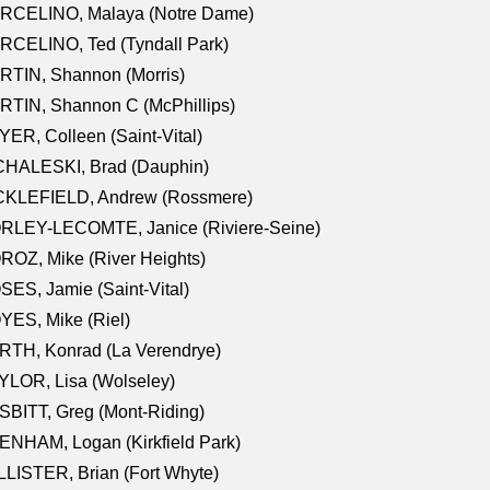
RCELINO, Malaya (Notre Dame)
RCELINO, Ted (Tyndall Park)
RTIN, Shannon (Morris)
TIN, Shannon C (McPhillips)
ER, Colleen (Saint-Vital)
CHALESKI, Brad (Dauphin)
CKLEFIELD, Andrew (Rossmere)
RLEY-LECOMTE, Janice (Riviere-Seine)
OZ, Mike (River Heights)
ES, Jamie (Saint-Vital)
ES, Mike (Riel)
RTH, Konrad (La Verendrye)
LOR, Lisa (Wolseley)
BITT, Greg (Mont-Riding)
NHAM, Logan (Kirkfield Park)
LISTER, Brian (Fort Whyte)