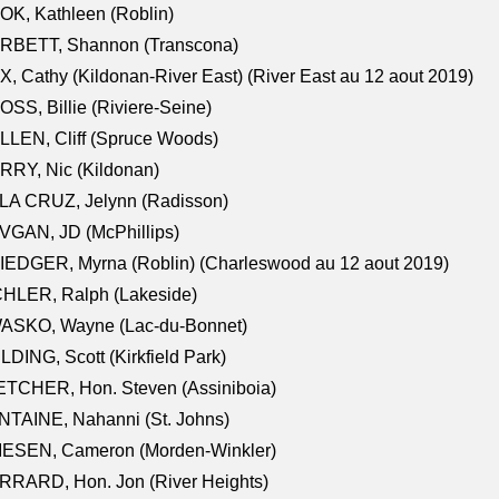
K, Kathleen (Roblin)
RBETT, Shannon (Transcona)
, Cathy (Kildonan-River East) (River East au 12 aout 2019)
SS, Billie (Riviere-Seine)
LEN, Cliff (Spruce Woods)
RY, Nic (Kildonan)
LA CRUZ, Jelynn (Radisson)
VGAN, JD (McPhillips)
EDGER, Myrna (Roblin) (Charleswood au 12 aout 2019)
CHLER, Ralph (Lakeside)
ASKO, Wayne (Lac-du-Bonnet)
LDING, Scott (Kirkfield Park)
TCHER, Hon. Steven (Assiniboia)
TAINE, Nahanni (St. Johns)
IESEN, Cameron (Morden-Winkler)
RRARD, Hon. Jon (River Heights)