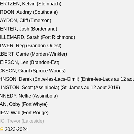
ERTZEN, Kelvin (Steinbach)
RDON, Audrey (Southdale)
AYDON, Cliff (Emerson)
ENTER, Josh (Borderland)
ILLEMARD, Sarah (Fort Richmond)
LWER, Reg (Brandon-Ouest)
BERT, Carrie (Morden-Winkler)
EIFSON, Len (Brandon-Est)
CKSON, Grant (Spruce Woods)
NSON, Derek (Entre-les-Lacs-Gimli) (Entre-les-Lacs au 12 ao
NSTON, Scott (Assiniboia) (St. James au 12 aout 2019)
NEDY, Nellie (Assiniboia)
N, Obby (Fort Whyte)
NEW, Wab (Fort Rouge)
G, Trevor (Lakeside)
2023-2024