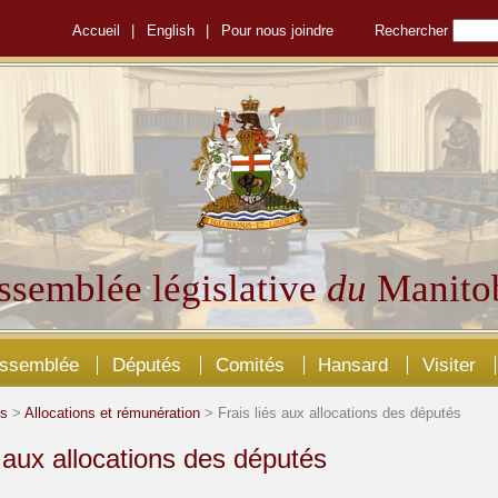
Accueil
|
English
|
Pour nous joindre
Rechercher
ssemblée législative
du
Manito
Assemblée
Députés
Comités
Hansard
Visiter
és
>
Allocations et rémunération
> Frais liés aux allocations des députés
s aux allocations des députés