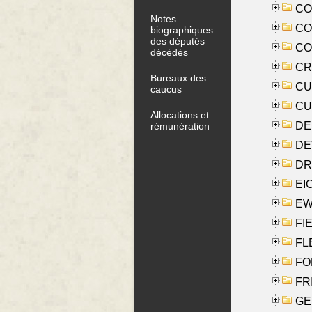
COO
Notes
CO
biographiques
des députés
COX
décédés
CRO
Bureaux des
CUL
caucus
CUR
Allocations et
DE
rémunération
DE
DRI
EI
EW
FIE
FLE
FON
FR
GE