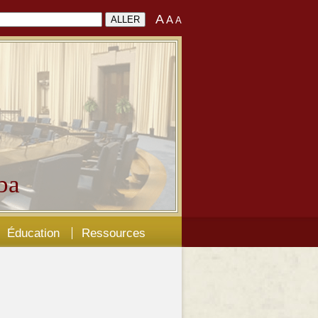
A
A
A
ba
Éducation
Ressources