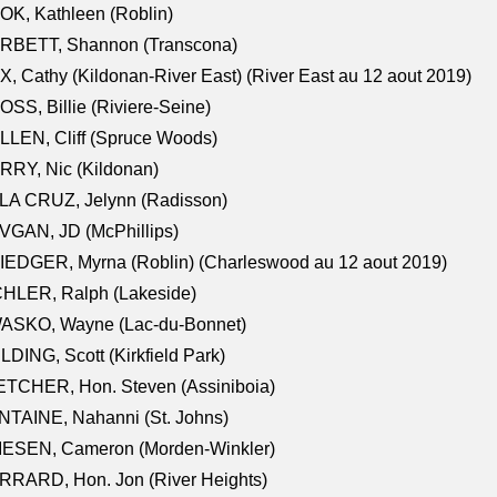
K, Kathleen (Roblin)
RBETT, Shannon (Transcona)
, Cathy (Kildonan-River East) (River East au 12 aout 2019)
SS, Billie (Riviere-Seine)
LEN, Cliff (Spruce Woods)
RY, Nic (Kildonan)
LA CRUZ, Jelynn (Radisson)
VGAN, JD (McPhillips)
EDGER, Myrna (Roblin) (Charleswood au 12 aout 2019)
CHLER, Ralph (Lakeside)
ASKO, Wayne (Lac-du-Bonnet)
LDING, Scott (Kirkfield Park)
TCHER, Hon. Steven (Assiniboia)
TAINE, Nahanni (St. Johns)
IESEN, Cameron (Morden-Winkler)
RRARD, Hon. Jon (River Heights)