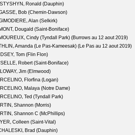
STYSHYN, Ronald (Dauphin)
GASSE, Bob (Chemin-Dawson)
IMODIERE, Alan (Selkirk)
ONT, Dougald (Saint-Boniface)
OUREUX, Cindy (Tyndall Park) (Burrows au 12 aout 2019)
HLIN, Amanda (Le Pas-Kameesak) (Le Pas au 12 aout 2019)
DSEY, Tom (Flin Flon)
SELLE, Robert (Saint-Boniface)
LOWAY, Jim (Elmwood)
RCELINO, Florfina (Logan)
RCELINO, Malaya (Notre Dame)
RCELINO, Ted (Tyndall Park)
RTIN, Shannon (Morris)
TIN, Shannon C (McPhillips)
ER, Colleen (Saint-Vital)
CHALESKI, Brad (Dauphin)