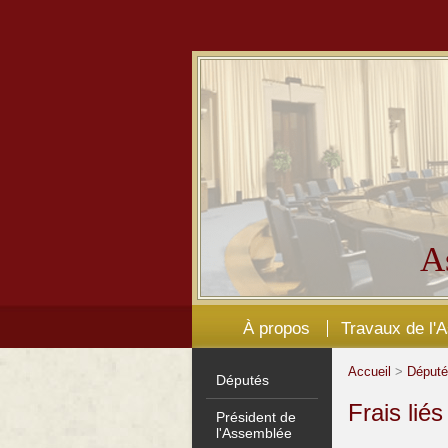
A
À propos
Travaux de l'
Accueil
>
Déput
Députés
Frais lié
Président de
l'Assemblée