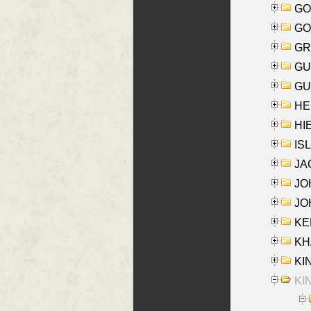
GO
GO
GR
GU
GU
HE
HIE
ISL
JA
JOH
JOH
KEN
KHA
KI
KIN