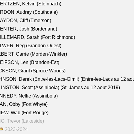
ERTZEN, Kelvin (Steinbach)
RDON, Audrey (Southdale)
AYDON, Cliff (Emerson)
ENTER, Josh (Borderland)
ILLEMARD, Sarah (Fort Richmond)
LWER, Reg (Brandon-Ouest)
BERT, Carrie (Morden-Winkler)
EIFSON, Len (Brandon-Est)
CKSON, Grant (Spruce Woods)
NSON, Derek (Entre-les-Lacs-Gimli) (Entre-les-Lacs au 12 ao
NSTON, Scott (Assiniboia) (St. James au 12 aout 2019)
NEDY, Nellie (Assiniboia)
N, Obby (Fort Whyte)
NEW, Wab (Fort Rouge)
G, Trevor (Lakeside)
2023-2024