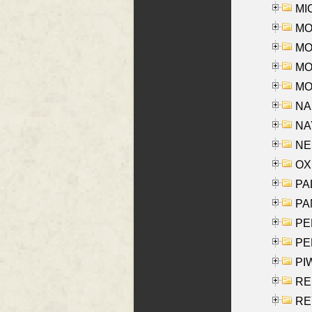
MI
MO
MOR
MOS
MOY
NA
NAY
NES
OXE
PAL
PA
PE
PE
PIW
RE
REY