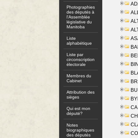
AD
Photographies
des députés à
ALL
l'Assemblée
AL
législative du
Manitoba
AL
AS
Liste
alphabétique
BA
Liste par
BER
circonscription
BI
électorale
BLA
Membres du
Cabinet
BRA
BUS
Attribution des
sièges
BYR
CA
Qui est mon
député?
CHE
CLA
Notes
biographiques
CO
des députés