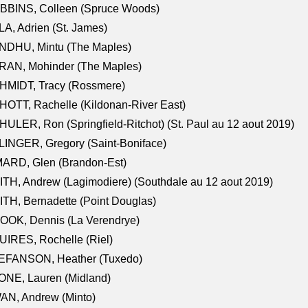
BBINS, Colleen (Spruce Woods)
A, Adrien (St. James)
NDHU, Mintu (The Maples)
RAN, Mohinder (The Maples)
HMIDT, Tracy (Rossmere)
OTT, Rachelle (Kildonan-River East)
ULER, Ron (Springfield-Ritchot) (St. Paul au 12 aout 2019)
INGER, Gregory (Saint-Boniface)
ARD, Glen (Brandon-Est)
TH, Andrew (Lagimodiere) (Southdale au 12 aout 2019)
TH, Bernadette (Point Douglas)
OOK, Dennis (La Verendrye)
IRES, Rochelle (Riel)
EFANSON, Heather (Tuxedo)
ONE, Lauren (Midland)
AN, Andrew (Minto)