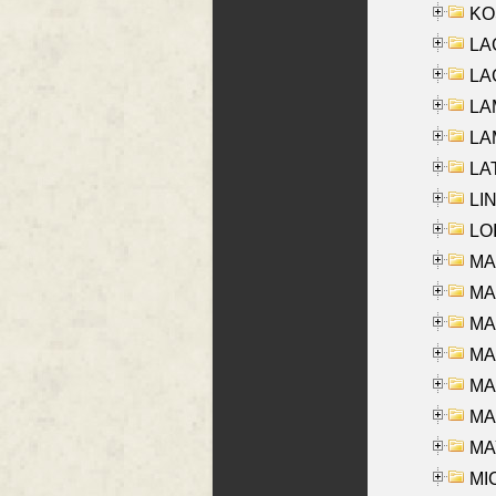
KO
LA
LAG
LAM
LAM
LAT
LIN
LOI
MA
MA
MA
MA
MA
MAR
MAY
MI