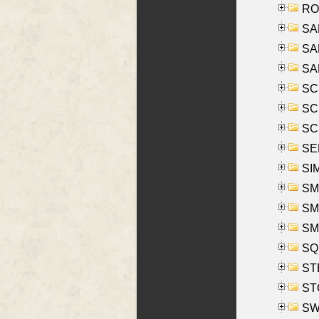
RO
SAL
SA
SA
SC
SCH
SCH
SEL
SIM
SMI
SMI
SM
SQU
ST
ST
SW