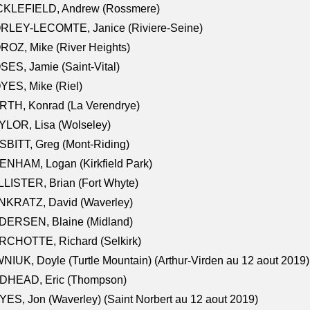
CKLEFIELD, Andrew (Rossmere)
RLEY-LECOMTE, Janice (Riviere-Seine)
OZ, Mike (River Heights)
ES, Jamie (Saint-Vital)
ES, Mike (Riel)
RTH, Konrad (La Verendrye)
LOR, Lisa (Wolseley)
BITT, Greg (Mont-Riding)
NHAM, Logan (Kirkfield Park)
LISTER, Brian (Fort Whyte)
NKRATZ, David (Waverley)
DERSEN, Blaine (Midland)
RCHOTTE, Richard (Selkirk)
NIUK, Doyle (Turtle Mountain) (Arthur-Virden au 12 aout 2019)
DHEAD, Eric (Thompson)
ES, Jon (Waverley) (Saint Norbert au 12 aout 2019)