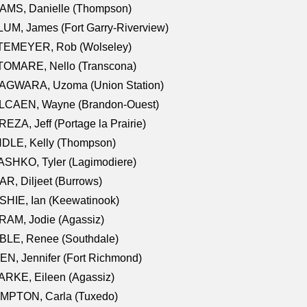
AMS, Danielle (Thompson)
UM, James (Fort Garry-Riverview)
TEMEYER, Rob (Wolseley)
TOMARE, Nello (Transcona)
AGWARA, Uzoma (Union Station)
LCAEN, Wayne (Brandon-Ouest)
EZA, Jeff (Portage la Prairie)
NDLE, Kelly (Thompson)
SHKO, Tyler (Lagimodiere)
R, Diljeet (Burrows)
HIE, Ian (Keewatinook)
AM, Jodie (Agassiz)
BLE, Renee (Southdale)
N, Jennifer (Fort Richmond)
RKE, Eileen (Agassiz)
MPTON, Carla (Tuxedo)