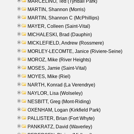
MARCELINO, Ted (Tyndall Park)
MARTIN, Shannon (Morris)
MARTIN, Shannon C (McPhillips)
MAYER, Colleen (Saint-Vital)
MICHALESKI, Brad (Dauphin)
MICKLEFIELD, Andrew (Rossmere)
MORLEY-LECOMTE, Janice (Riviere-Seine)
MOROZ, Mike (River Heights)
MOSES, Jamie (Saint-Vital)
MOYES, Mike (Riel)
NARTH, Konrad (La Verendrye)
NAYLOR, Lisa (Wolseley)
NESBITT, Greg (Mont-Riding)
OXENHAM, Logan (Kirkfield Park)
PALLISTER, Brian (Fort Whyte)
PANKRATZ, David (Waverley)