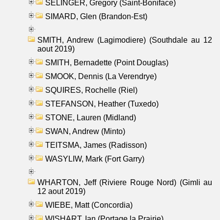
SELINGER, Gregory (Saint-Boniface)
SIMARD, Glen (Brandon-Est)
SMITH, Andrew (Lagimodiere) (Southdale au 12
aout 2019)
SMITH, Bernadette (Point Douglas)
SMOOK, Dennis (La Verendrye)
SQUIRES, Rochelle (Riel)
STEFANSON, Heather (Tuxedo)
STONE, Lauren (Midland)
SWAN, Andrew (Minto)
TEITSMA, James (Radisson)
WASYLIW, Mark (Fort Garry)
WHARTON, Jeff (Riviere Rouge Nord) (Gimli au
12 aout 2019)
WIEBE, Matt (Concordia)
WISHART, Ian (Portage la Prairie)