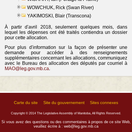
WOWCHUK, Rick (Swan River)
YAKIMOSKI, Blair (Transcona)
À partir d'avril 2018, seulement quelques mois, dans
lequel les dépenses ont été traités contiendra un dossier
pour cette allocation.
Pour plus d'information sur la façon de présenter une
demande pour accéder à des renseignements
supplémentaires concernant les allocations, communiquez
avec le Bureau des allocation des députés par courriel à
MAO@leg.gov.mb.ca
.
Carte du site
Site du gouvernement
Sites connexes
Copyright © 2014 The Legislative Assembly of Manitoba, All Rights Reserved.
Si vous avez des questions ou des commentaires à propos de ce site Web,
veuillez écrire à :
web@leg.gov.mb.ca