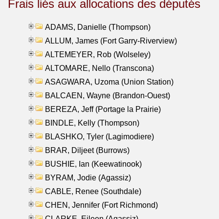
Frais liés aux allocations des députés
ADAMS, Danielle (Thompson)
ALLUM, James (Fort Garry-Riverview)
ALTEMEYER, Rob (Wolseley)
ALTOMARE, Nello (Transcona)
ASAGWARA, Uzoma (Union Station)
BALCAEN, Wayne (Brandon-Ouest)
BEREZA, Jeff (Portage la Prairie)
BINDLE, Kelly (Thompson)
BLASHKO, Tyler (Lagimodiere)
BRAR, Diljeet (Burrows)
BUSHIE, Ian (Keewatinook)
BYRAM, Jodie (Agassiz)
CABLE, Renee (Southdale)
CHEN, Jennifer (Fort Richmond)
CLARKE, Eileen (Agassiz)