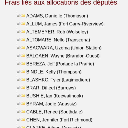
Frais liés aux allocations des députés
ADAMS, Danielle (Thompson)
ALLUM, James (Fort Garry-Riverview)
ALTEMEYER, Rob (Wolseley)
ALTOMARE, Nello (Transcona)
ASAGWARA, Uzoma (Union Station)
BALCAEN, Wayne (Brandon-Ouest)
BEREZA, Jeff (Portage la Prairie)
BINDLE, Kelly (Thompson)
BLASHKO, Tyler (Lagimodiere)
BRAR, Diljeet (Burrows)
BUSHIE, Ian (Keewatinook)
BYRAM, Jodie (Agassiz)
CABLE, Renee (Southdale)
CHEN, Jennifer (Fort Richmond)
CLARKE, Eileen (Agassiz)