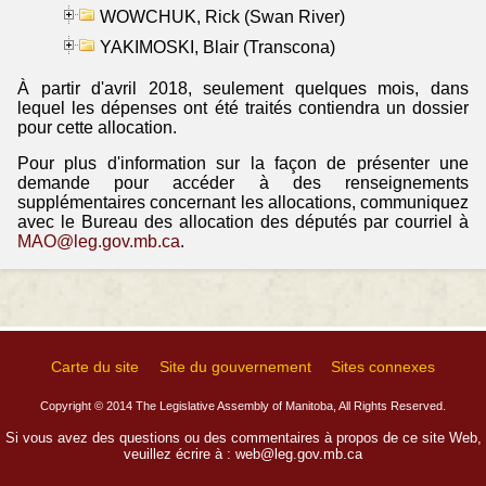
WOWCHUK, Rick (Swan River)
YAKIMOSKI, Blair (Transcona)
À partir d'avril 2018, seulement quelques mois, dans
lequel les dépenses ont été traités contiendra un dossier
pour cette allocation.
Pour plus d'information sur la façon de présenter une
demande pour accéder à des renseignements
supplémentaires concernant les allocations, communiquez
avec le Bureau des allocation des députés par courriel à
MAO@leg.gov.mb.ca
.
Carte du site
Site du gouvernement
Sites connexes
Copyright © 2014 The Legislative Assembly of Manitoba, All Rights Reserved.
Si vous avez des questions ou des commentaires à propos de ce site Web,
veuillez écrire à :
web@leg.gov.mb.ca