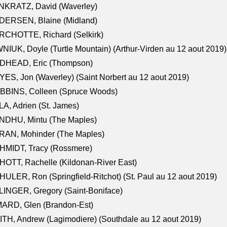
NKRATZ, David (Waverley)
DERSEN, Blaine (Midland)
RCHOTTE, Richard (Selkirk)
NIUK, Doyle (Turtle Mountain) (Arthur-Virden au 12 aout 2019)
DHEAD, Eric (Thompson)
ES, Jon (Waverley) (Saint Norbert au 12 aout 2019)
BBINS, Colleen (Spruce Woods)
A, Adrien (St. James)
NDHU, Mintu (The Maples)
RAN, Mohinder (The Maples)
HMIDT, Tracy (Rossmere)
OTT, Rachelle (Kildonan-River East)
ULER, Ron (Springfield-Ritchot) (St. Paul au 12 aout 2019)
INGER, Gregory (Saint-Boniface)
ARD, Glen (Brandon-Est)
TH, Andrew (Lagimodiere) (Southdale au 12 aout 2019)