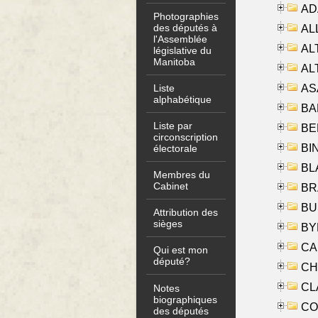
AD
Photographies
des députés à
ALL
l'Assemblée
AL
législative du
Manitoba
AL
AS
Liste
alphabétique
BA
Liste par
BER
circonscription
BI
électorale
BLA
Membres du
Cabinet
BRA
BUS
Attribution des
sièges
BYR
CA
Qui est mon
député?
CHE
CLA
Notes
biographiques
CO
des députés