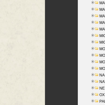
MA
MA
MA
MAR
MAY
MI
MI
MO
MOR
MOS
MOY
NA
NAY
NES
OXE
PAL