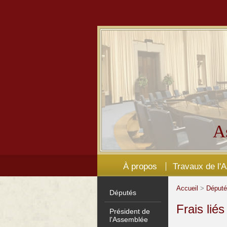
A
À propos
Travaux de l'
Accueil
>
Déput
Députés
Frais lié
Président de
l'Assemblée