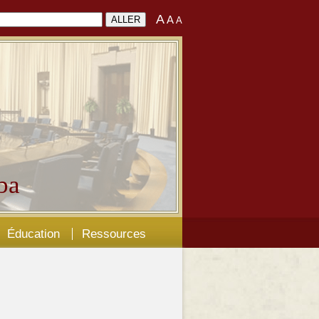
A
A
A
ba
Éducation
Ressources