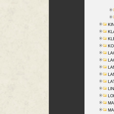
KIN
KL
KLE
KO
LA
LAG
LAM
LAM
LAT
LIN
LOI
MA
MA