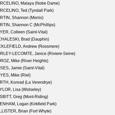
RCELINO, Malaya (Notre Dame)
RCELINO, Ted (Tyndall Park)
RTIN, Shannon (Morris)
TIN, Shannon C (McPhillips)
ER, Colleen (Saint-Vital)
CHALESKI, Brad (Dauphin)
CKLEFIELD, Andrew (Rossmere)
RLEY-LECOMTE, Janice (Riviere-Seine)
OZ, Mike (River Heights)
ES, Jamie (Saint-Vital)
ES, Mike (Riel)
RTH, Konrad (La Verendrye)
LOR, Lisa (Wolseley)
BITT, Greg (Mont-Riding)
NHAM, Logan (Kirkfield Park)
LISTER, Brian (Fort Whyte)