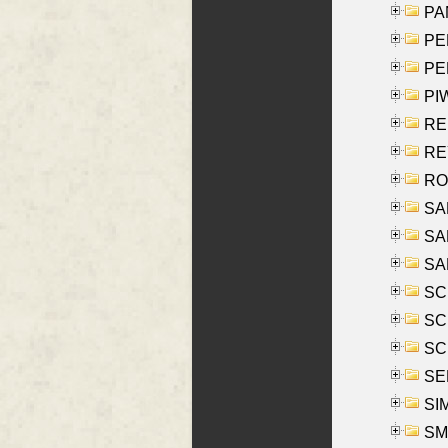
PA
PE
PE
PIW
RE
REY
RO
SAL
SA
SA
SC
SCH
SCH
SEL
SIM
SMI