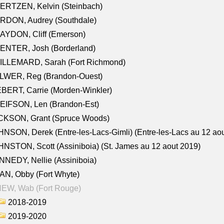
ERTZEN, Kelvin (Steinbach)
RDON, Audrey (Southdale)
AYDON, Cliff (Emerson)
ENTER, Josh (Borderland)
ILLEMARD, Sarah (Fort Richmond)
LWER, Reg (Brandon-Ouest)
BERT, Carrie (Morden-Winkler)
EIFSON, Len (Brandon-Est)
CKSON, Grant (Spruce Woods)
NSON, Derek (Entre-les-Lacs-Gimli) (Entre-les-Lacs au 12 ao
NSTON, Scott (Assiniboia) (St. James au 12 aout 2019)
NEDY, Nellie (Assiniboia)
N, Obby (Fort Whyte)
NEW, Wab (Fort Rouge)
2018-2019
2019-2020