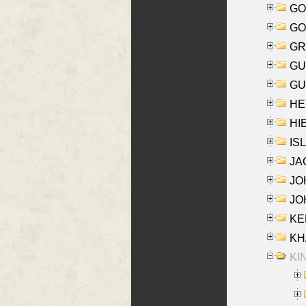
GO
GO
GR
GU
GU
HE
HIE
ISL
JA
JOH
JOH
KEN
KHA
KI