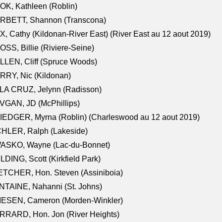
K, Kathleen (Roblin)
RBETT, Shannon (Transcona)
, Cathy (Kildonan-River East) (River East au 12 aout 2019)
SS, Billie (Riviere-Seine)
LEN, Cliff (Spruce Woods)
RY, Nic (Kildonan)
LA CRUZ, Jelynn (Radisson)
VGAN, JD (McPhillips)
EDGER, Myrna (Roblin) (Charleswood au 12 aout 2019)
CHLER, Ralph (Lakeside)
ASKO, Wayne (Lac-du-Bonnet)
LDING, Scott (Kirkfield Park)
TCHER, Hon. Steven (Assiniboia)
TAINE, Nahanni (St. Johns)
IESEN, Cameron (Morden-Winkler)
RRARD, Hon. Jon (River Heights)