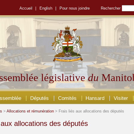
Accueil
|
English
|
Pour nous joindre
Rechercher
ssemblée législative
du
Manito
Assemblée
Députés
Comités
Hansard
Visiter
és
>
Allocations et rémunération
> Frais liés aux allocations des députés
s aux allocations des députés