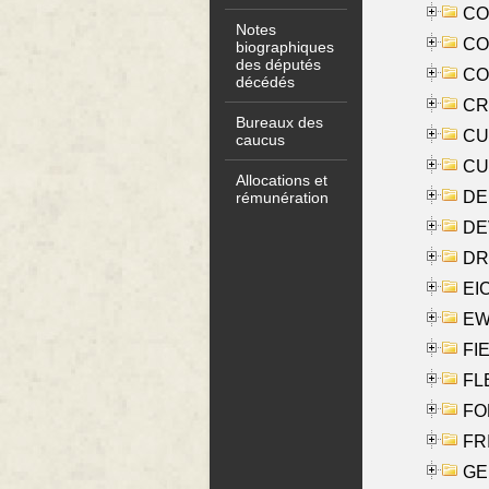
COO
Notes
CO
biographiques
des députés
COX
décédés
CRO
Bureaux des
CUL
caucus
CUR
Allocations et
DE
rémunération
DE
DRI
EI
EW
FIE
FLE
FON
FR
GE