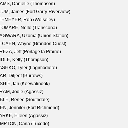
AMS, Danielle (Thompson)
UM, James (Fort Garry-Riverview)
TEMEYER, Rob (Wolseley)
TOMARE, Nello (Transcona)
AGWARA, Uzoma (Union Station)
LCAEN, Wayne (Brandon-Ouest)
EZA, Jeff (Portage la Prairie)
NDLE, Kelly (Thompson)
SHKO, Tyler (Lagimodiere)
R, Diljeet (Burrows)
HIE, Ian (Keewatinook)
AM, Jodie (Agassiz)
BLE, Renee (Southdale)
N, Jennifer (Fort Richmond)
RKE, Eileen (Agassiz)
MPTON, Carla (Tuxedo)