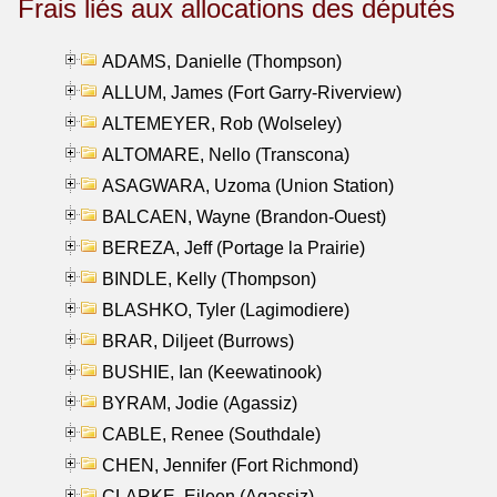
Frais liés aux allocations des députés
ADAMS, Danielle (Thompson)
ALLUM, James (Fort Garry-Riverview)
ALTEMEYER, Rob (Wolseley)
ALTOMARE, Nello (Transcona)
ASAGWARA, Uzoma (Union Station)
BALCAEN, Wayne (Brandon-Ouest)
BEREZA, Jeff (Portage la Prairie)
BINDLE, Kelly (Thompson)
BLASHKO, Tyler (Lagimodiere)
BRAR, Diljeet (Burrows)
BUSHIE, Ian (Keewatinook)
BYRAM, Jodie (Agassiz)
CABLE, Renee (Southdale)
CHEN, Jennifer (Fort Richmond)
CLARKE, Eileen (Agassiz)