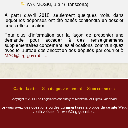
YAKIMOSKI, Blair (Transcona)
À partir d'avril 2018, seulement quelques mois, dans
lequel les dépenses ont été traités contiendra un dossier
pour cette allocation.
Pour plus d'information sur la façon de présenter une
demande pour accéder à des renseignements
supplémentaires concernant les allocations, communiquez
avec le Bureau des allocation des députés par courriel à
MAO@leg.gov.mb.ca
.
Carte du site
Site du gouvernement
Sites connexes
Copyright © 2014 The Legislative Assembly of Manitoba, All Rights Reserved.
Si vous avez des questions ou des commentaires à propos de ce site Web,
veuillez écrire à :
web@leg.gov.mb.ca