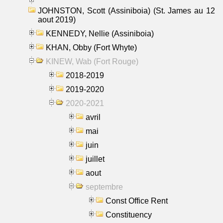
JOHNSTON, Scott (Assiniboia) (St. James au 12
aout 2019)
KENNEDY, Nellie (Assiniboia)
KHAN, Obby (Fort Whyte)
KINEW, Wab (Fort Rouge)
2018-2019
2019-2020
2020-2021
avril
mai
juin
juillet
aout
septembre
Const Office Rent
Constituency