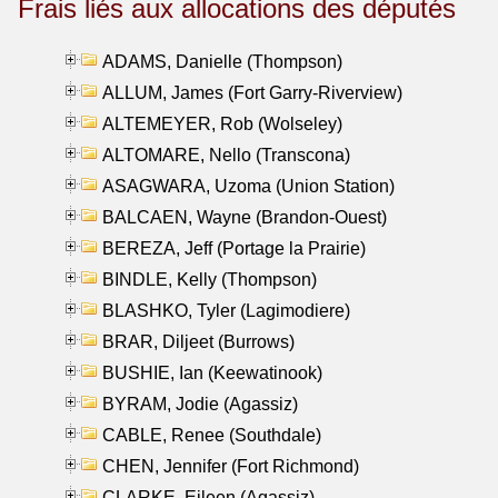
Frais liés aux allocations des députés
ADAMS, Danielle (Thompson)
ALLUM, James (Fort Garry-Riverview)
ALTEMEYER, Rob (Wolseley)
ALTOMARE, Nello (Transcona)
ASAGWARA, Uzoma (Union Station)
BALCAEN, Wayne (Brandon-Ouest)
BEREZA, Jeff (Portage la Prairie)
BINDLE, Kelly (Thompson)
BLASHKO, Tyler (Lagimodiere)
BRAR, Diljeet (Burrows)
BUSHIE, Ian (Keewatinook)
BYRAM, Jodie (Agassiz)
CABLE, Renee (Southdale)
CHEN, Jennifer (Fort Richmond)
CLARKE, Eileen (Agassiz)