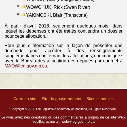
WOWCHUK, Rick (Swan River)
YAKIMOSKI, Blair (Transcona)
À partir d'avril 2018, seulement quelques mois, dans
lequel les dépenses ont été traités contiendra un dossier
pour cette allocation.
Pour plus d'information sur la façon de présenter une
demande pour accéder à des renseignements
supplémentaires concernant les allocations, communiquez
avec le Bureau des allocation des députés par courriel à
MAO@leg.gov.mb.ca
.
Carte du site
Site du gouvernement
Sites connexes
Copyright © 2014 The Legislative Assembly of Manitoba, All Rights Reserved.
Si vous avez des questions ou des commentaires à propos de ce site Web,
veuillez écrire à :
web@leg.gov.mb.ca