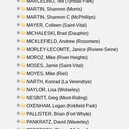
MARCELINO, Ted (Tyndall Park)
MARTIN, Shannon (Morris)
MARTIN, Shannon C (McPhillips)
MAYER, Colleen (Saint-Vital)
MICHALESKI, Brad (Dauphin)
MICKLEFIELD, Andrew (Rossmere)
MORLEY-LECOMTE, Janice (Riviere-Seine)
MOROZ, Mike (River Heights)
MOSES, Jamie (Saint-Vital)
MOYES, Mike (Riel)
NARTH, Konrad (La Verendrye)
NAYLOR, Lisa (Wolseley)
NESBITT, Greg (Mont-Riding)
OXENHAM, Logan (Kirkfield Park)
PALLISTER, Brian (Fort Whyte)
PANKRATZ, David (Waverley)