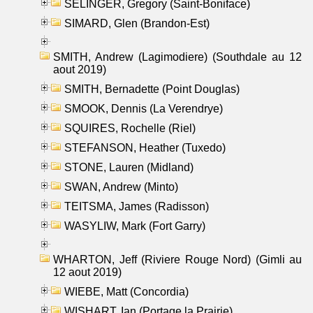
SELINGER, Gregory (Saint-Boniface)
SIMARD, Glen (Brandon-Est)
SMITH, Andrew (Lagimodiere) (Southdale au 12
aout 2019)
SMITH, Bernadette (Point Douglas)
SMOOK, Dennis (La Verendrye)
SQUIRES, Rochelle (Riel)
STEFANSON, Heather (Tuxedo)
STONE, Lauren (Midland)
SWAN, Andrew (Minto)
TEITSMA, James (Radisson)
WASYLIW, Mark (Fort Garry)
WHARTON, Jeff (Riviere Rouge Nord) (Gimli au
12 aout 2019)
WIEBE, Matt (Concordia)
WISHART, Ian (Portage la Prairie)