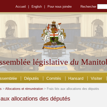
Accueil
|
English
|
Pour nous joindre
Rechercher
ssemblée législative
du
Manito
Assemblée
Députés
Comités
Hansard
Visiter
és
>
Allocations et rémunération
> Frais liés aux allocations des députés
s aux allocations des députés