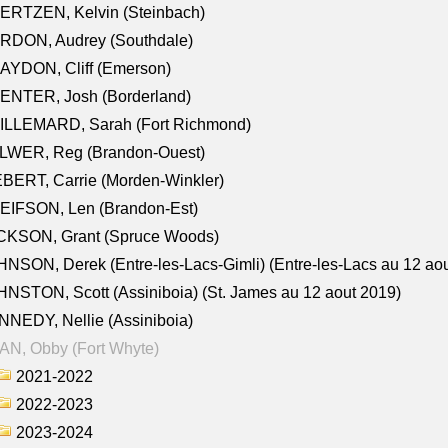
ERTZEN, Kelvin (Steinbach)
RDON, Audrey (Southdale)
AYDON, Cliff (Emerson)
ENTER, Josh (Borderland)
ILLEMARD, Sarah (Fort Richmond)
LWER, Reg (Brandon-Ouest)
BERT, Carrie (Morden-Winkler)
EIFSON, Len (Brandon-Est)
CKSON, Grant (Spruce Woods)
NSON, Derek (Entre-les-Lacs-Gimli) (Entre-les-Lacs au 12 ao
NSTON, Scott (Assiniboia) (St. James au 12 aout 2019)
NEDY, Nellie (Assiniboia)
N, Obby (Fort Whyte)
2021-2022
2022-2023
2023-2024