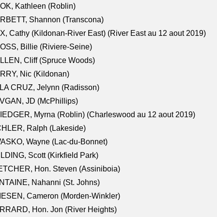
K, Kathleen (Roblin)
RBETT, Shannon (Transcona)
, Cathy (Kildonan-River East) (River East au 12 aout 2019)
SS, Billie (Riviere-Seine)
LEN, Cliff (Spruce Woods)
RY, Nic (Kildonan)
LA CRUZ, Jelynn (Radisson)
VGAN, JD (McPhillips)
EDGER, Myrna (Roblin) (Charleswood au 12 aout 2019)
CHLER, Ralph (Lakeside)
ASKO, Wayne (Lac-du-Bonnet)
LDING, Scott (Kirkfield Park)
TCHER, Hon. Steven (Assiniboia)
TAINE, Nahanni (St. Johns)
IESEN, Cameron (Morden-Winkler)
RRARD, Hon. Jon (River Heights)