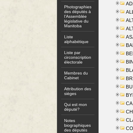
AD
Photographies
des députés à
ALL
l'Assemblée
AL
législative du
Manitoba
AL
AS
Liste
alphabétique
BA
Liste par
BER
circonscription
BI
électorale
BLA
Membres du
Cabinet
BRA
BUS
Attribution des
sièges
BYR
CA
Qui est mon
député?
CHE
CLA
Notes
biographiques
CO
des députés