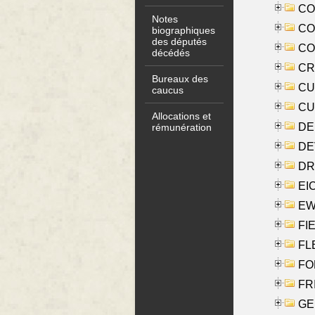
COO
Notes
CO
biographiques
des députés
COX
décédés
CRO
Bureaux des
CUL
caucus
CUR
Allocations et
DE
rémunération
DE
DRI
EI
EW
FIE
FLE
FON
FR
GE