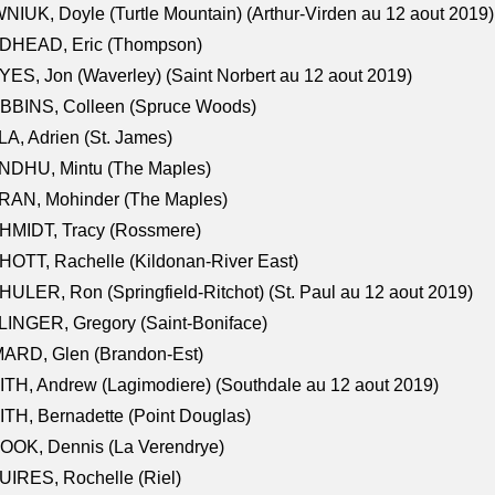
NIUK, Doyle (Turtle Mountain) (Arthur-Virden au 12 aout 2019)
DHEAD, Eric (Thompson)
ES, Jon (Waverley) (Saint Norbert au 12 aout 2019)
BBINS, Colleen (Spruce Woods)
A, Adrien (St. James)
NDHU, Mintu (The Maples)
RAN, Mohinder (The Maples)
HMIDT, Tracy (Rossmere)
OTT, Rachelle (Kildonan-River East)
ULER, Ron (Springfield-Ritchot) (St. Paul au 12 aout 2019)
INGER, Gregory (Saint-Boniface)
ARD, Glen (Brandon-Est)
TH, Andrew (Lagimodiere) (Southdale au 12 aout 2019)
TH, Bernadette (Point Douglas)
OOK, Dennis (La Verendrye)
IRES, Rochelle (Riel)