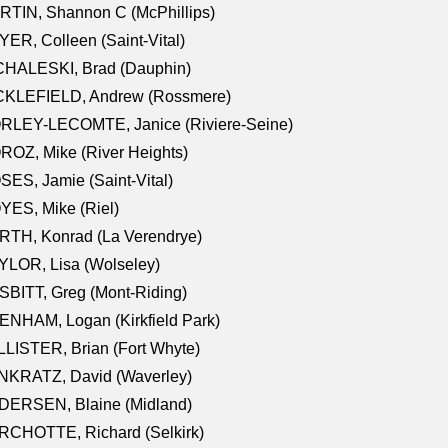
TIN, Shannon C (McPhillips)
ER, Colleen (Saint-Vital)
CHALESKI, Brad (Dauphin)
CKLEFIELD, Andrew (Rossmere)
RLEY-LECOMTE, Janice (Riviere-Seine)
OZ, Mike (River Heights)
ES, Jamie (Saint-Vital)
ES, Mike (Riel)
RTH, Konrad (La Verendrye)
LOR, Lisa (Wolseley)
BITT, Greg (Mont-Riding)
NHAM, Logan (Kirkfield Park)
LISTER, Brian (Fort Whyte)
NKRATZ, David (Waverley)
DERSEN, Blaine (Midland)
RCHOTTE, Richard (Selkirk)