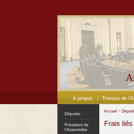
A
À propos
Travaux de l'
Accueil
>
Déput
Députés
Frais lié
Président de
l'Assemblée