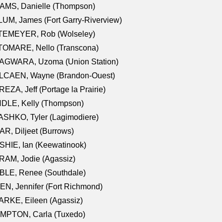
AMS, Danielle (Thompson)
UM, James (Fort Garry-Riverview)
TEMEYER, Rob (Wolseley)
TOMARE, Nello (Transcona)
AGWARA, Uzoma (Union Station)
LCAEN, Wayne (Brandon-Ouest)
EZA, Jeff (Portage la Prairie)
NDLE, Kelly (Thompson)
SHKO, Tyler (Lagimodiere)
R, Diljeet (Burrows)
HIE, Ian (Keewatinook)
AM, Jodie (Agassiz)
BLE, Renee (Southdale)
N, Jennifer (Fort Richmond)
RKE, Eileen (Agassiz)
MPTON, Carla (Tuxedo)