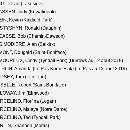
G, Trevor (Lakeside)
ASSEN, Judy (Kewatinook)
IN, Kevin (Kirkfield Park)
STYSHYN, Ronald (Dauphin)
GASSE, Bob (Chemin-Dawson)
IMODIERE, Alan (Selkirk)
ONT, Dougald (Saint-Boniface)
OUREUX, Cindy (Tyndall Park) (Burrows au 12 aout 2019)
HLIN, Amanda (Le Pas-Kameesak) (Le Pas au 12 aout 2019)
DSEY, Tom (Flin Flon)
SELLE, Robert (Saint-Boniface)
LOWAY, Jim (Elmwood)
RCELINO, Florfina (Logan)
RCELINO, Malaya (Notre Dame)
RCELINO, Ted (Tyndall Park)
RTIN, Shannon (Morris)