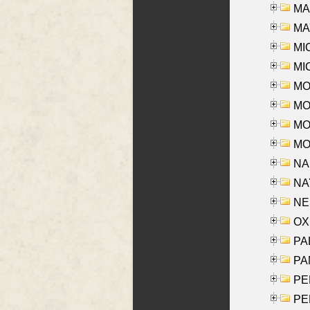
MAR
MAY
MI
MI
MO
MOR
MOS
MOY
NA
NAY
NES
OXE
PAL
PA
PE
PE