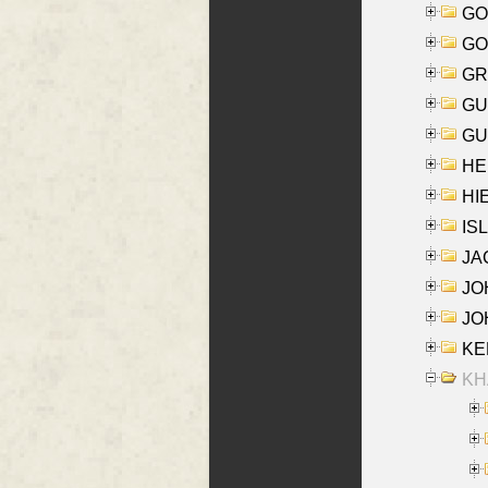
GO
GO
GR
GU
GU
HE
HIE
ISL
JA
JOH
JOH
KEN
KHA