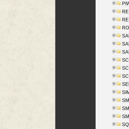
PIW
RE
REY
RO
SAL
SA
SA
SC
SCH
SCH
SEL
SIM
SMI
SMI
SM
SQU