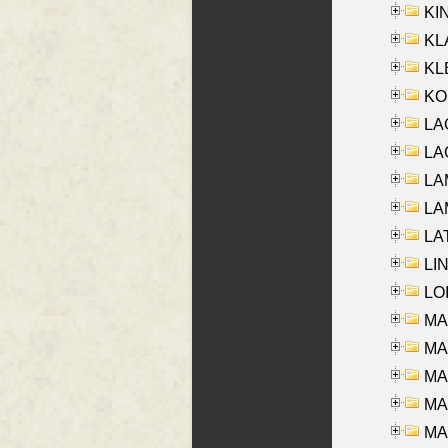
KIN
KL
KLE
KO
LA
LAG
LAM
LAM
LAT
LIN
LOI
MA
MA
MA
MA
MA