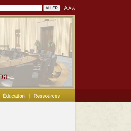
A
A
A
ba
Éducation
Ressources