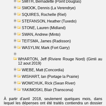
SMITH, Bernadette (Point Douglas)
SMOOK, Dennis (La Verendrye)
SQUIRES, Rochelle (Riel)
STEFANSON, Heather (Tuxedo)
STONE, Lauren (Midland)
SWAN, Andrew (Minto)
TEITSMA, James (Radisson)
WASYLIW, Mark (Fort Garry)
WHARTON, Jeff (Riviere Rouge Nord) (Gimli au
12 aout 2019)
WIEBE, Matt (Concordia)
WISHART, Ian (Portage la Prairie)
WOWCHUK, Rick (Swan River)
YAKIMOSKI, Blair (Transcona)
À partir d'avril 2018, seulement quelques mois, dans
lequel les dépenses ont été traités contiendra un dossier