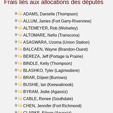
Frais liés aux allocations des députés
ADAMS, Danielle (Thompson)
ALLUM, James (Fort Garry-Riverview)
ALTEMEYER, Rob (Wolseley)
ALTOMARE, Nello (Transcona)
ASAGWARA, Uzoma (Union Station)
BALCAEN, Wayne (Brandon-Ouest)
BEREZA, Jeff (Portage la Prairie)
BINDLE, Kelly (Thompson)
BLASHKO, Tyler (Lagimodiere)
BRAR, Diljeet (Burrows)
BUSHIE, Ian (Keewatinook)
BYRAM, Jodie (Agassiz)
CABLE, Renee (Southdale)
CHEN, Jennifer (Fort Richmond)
CLARKE, Eileen (Agassiz)