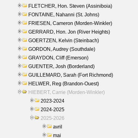
FLETCHER, Hon. Steven (Assiniboia)
FONTAINE, Nahanni (St. Johns)
FRIESEN, Cameron (Morden-Winkler)
GERRARD, Hon. Jon (River Heights)
GOERTZEN, Kelvin (Steinbach)
GORDON, Audrey (Southdale)
GRAYDON, Cliff (Emerson)
GUENTER, Josh (Borderland)
GUILLEMARD, Sarah (Fort Richmond)
HELWER, Reg (Brandon-Ouest)
HIEBERT, Carrie (Morden-Winkler)
2023-2024
2024-2025
2025-2026
avril
mai