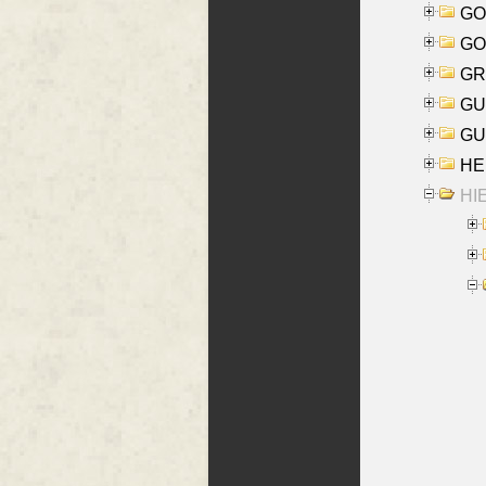
GO
GO
GR
GU
GU
HE
HIE