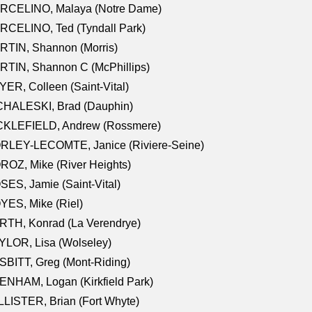
RCELINO, Malaya (Notre Dame)
RCELINO, Ted (Tyndall Park)
RTIN, Shannon (Morris)
TIN, Shannon C (McPhillips)
ER, Colleen (Saint-Vital)
CHALESKI, Brad (Dauphin)
CKLEFIELD, Andrew (Rossmere)
RLEY-LECOMTE, Janice (Riviere-Seine)
OZ, Mike (River Heights)
ES, Jamie (Saint-Vital)
ES, Mike (Riel)
RTH, Konrad (La Verendrye)
LOR, Lisa (Wolseley)
BITT, Greg (Mont-Riding)
NHAM, Logan (Kirkfield Park)
LISTER, Brian (Fort Whyte)