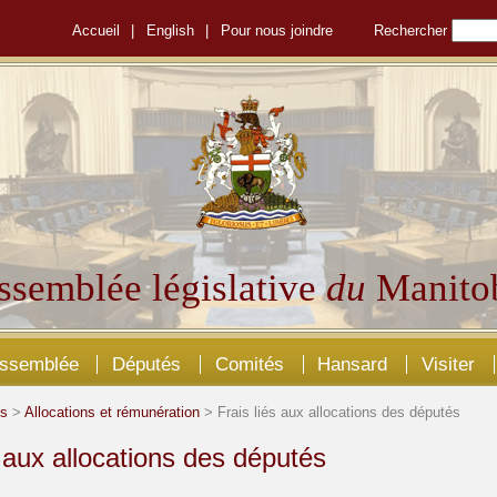
Accueil
|
English
|
Pour nous joindre
Rechercher
ssemblée législative
du
Manito
Assemblée
Députés
Comités
Hansard
Visiter
és
>
Allocations et rémunération
> Frais liés aux allocations des députés
s aux allocations des députés