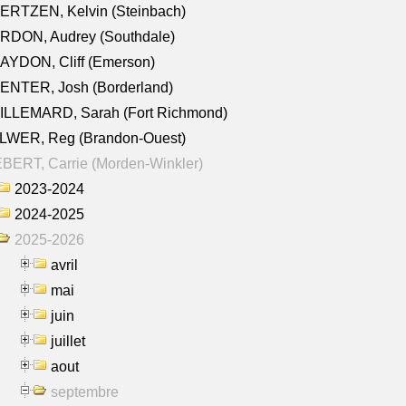
ERTZEN, Kelvin (Steinbach)
RDON, Audrey (Southdale)
AYDON, Cliff (Emerson)
ENTER, Josh (Borderland)
ILLEMARD, Sarah (Fort Richmond)
LWER, Reg (Brandon-Ouest)
BERT, Carrie (Morden-Winkler)
2023-2024
2024-2025
2025-2026
avril
mai
juin
juillet
aout
septembre