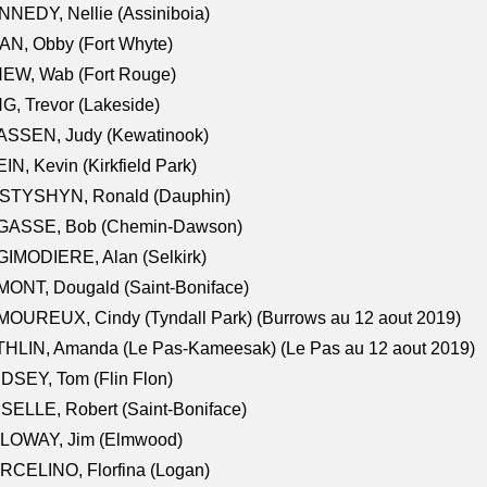
NEDY, Nellie (Assiniboia)
N, Obby (Fort Whyte)
NEW, Wab (Fort Rouge)
G, Trevor (Lakeside)
ASSEN, Judy (Kewatinook)
IN, Kevin (Kirkfield Park)
STYSHYN, Ronald (Dauphin)
GASSE, Bob (Chemin-Dawson)
IMODIERE, Alan (Selkirk)
ONT, Dougald (Saint-Boniface)
OUREUX, Cindy (Tyndall Park) (Burrows au 12 aout 2019)
HLIN, Amanda (Le Pas-Kameesak) (Le Pas au 12 aout 2019)
DSEY, Tom (Flin Flon)
SELLE, Robert (Saint-Boniface)
LOWAY, Jim (Elmwood)
RCELINO, Florfina (Logan)