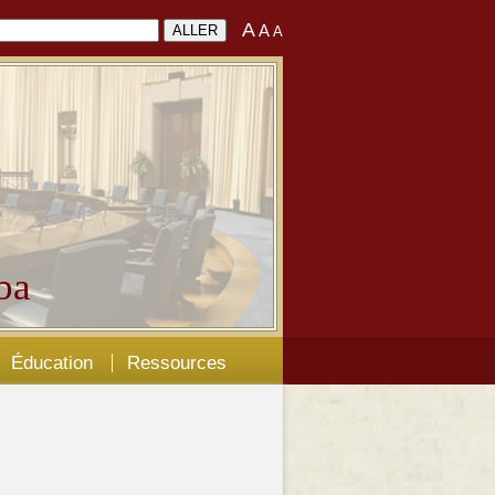
A
A
A
ba
Éducation
Ressources