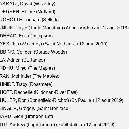
NKRATZ, David (Waverley)
DERSEN, Blaine (Midland)
RCHOTTE, Richard (Selkirk)
NIUK, Doyle (Turtle Mountain) (Arthur-Virden au 12 aout 2019)
DHEAD, Eric (Thompson)
ES, Jon (Waverley) (Saint Norbert au 12 aout 2019)
BBINS, Colleen (Spruce Woods)
A, Adrien (St. James)
NDHU, Mintu (The Maples)
RAN, Mohinder (The Maples)
HMIDT, Tracy (Rossmere)
OTT, Rachelle (Kildonan-River East)
ULER, Ron (Springfield-Ritchot) (St. Paul au 12 aout 2019)
INGER, Gregory (Saint-Boniface)
ARD, Glen (Brandon-Est)
TH, Andrew (Lagimodiere) (Southdale au 12 aout 2019)