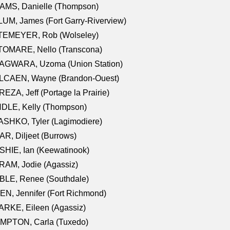
AMS, Danielle (Thompson)
UM, James (Fort Garry-Riverview)
TEMEYER, Rob (Wolseley)
TOMARE, Nello (Transcona)
AGWARA, Uzoma (Union Station)
LCAEN, Wayne (Brandon-Ouest)
EZA, Jeff (Portage la Prairie)
NDLE, Kelly (Thompson)
SHKO, Tyler (Lagimodiere)
R, Diljeet (Burrows)
HIE, Ian (Keewatinook)
AM, Jodie (Agassiz)
BLE, Renee (Southdale)
N, Jennifer (Fort Richmond)
RKE, Eileen (Agassiz)
MPTON, Carla (Tuxedo)