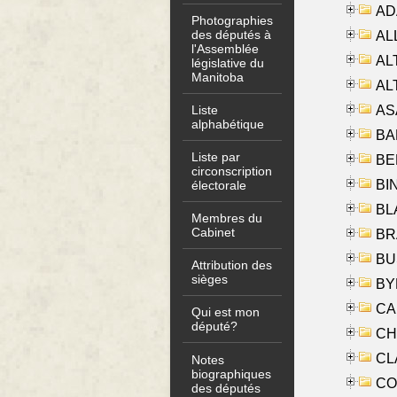
AD
Photographies
des députés à
ALL
l'Assemblée
AL
législative du
Manitoba
AL
AS
Liste
alphabétique
BA
Liste par
BER
circonscription
BI
électorale
BLA
Membres du
Cabinet
BRA
BUS
Attribution des
sièges
BYR
CA
Qui est mon
député?
CHE
CLA
Notes
biographiques
CO
des députés