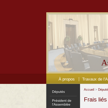
A
À propos
Travaux de l'
Accueil
>
Déput
Députés
Frais lié
Président de
l'Assemblée