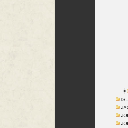
ISL
JA
JOH
JOH