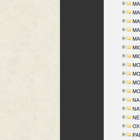
MA
MA
MA
MAR
MAY
MI
MI
MO
MOR
MOS
MOY
NA
NAY
NES
OXE
PAL