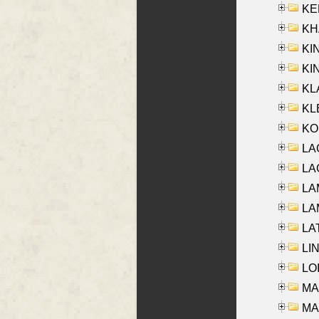
KEN
KHA
KI
KIN
KL
KLE
KO
LA
LAG
LAM
LAM
LAT
LIN
LOI
MA
MA