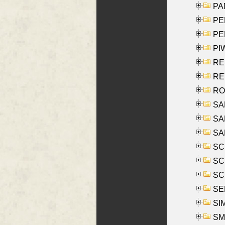
PA
PE
PE
PIW
RE
REY
RO
SAL
SA
SA
SC
SCH
SCH
SEL
SIM
SMI