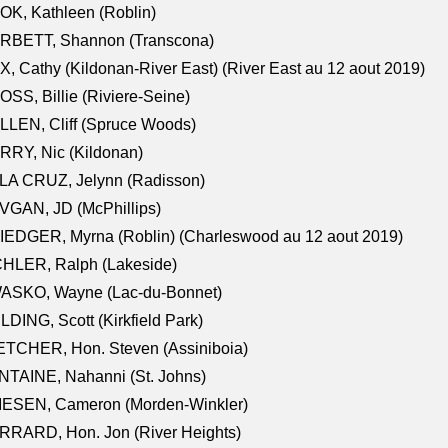
K, Kathleen (Roblin)
RBETT, Shannon (Transcona)
, Cathy (Kildonan-River East) (River East au 12 aout 2019)
SS, Billie (Riviere-Seine)
LEN, Cliff (Spruce Woods)
RY, Nic (Kildonan)
LA CRUZ, Jelynn (Radisson)
VGAN, JD (McPhillips)
EDGER, Myrna (Roblin) (Charleswood au 12 aout 2019)
CHLER, Ralph (Lakeside)
ASKO, Wayne (Lac-du-Bonnet)
LDING, Scott (Kirkfield Park)
TCHER, Hon. Steven (Assiniboia)
TAINE, Nahanni (St. Johns)
IESEN, Cameron (Morden-Winkler)
RRARD, Hon. Jon (River Heights)