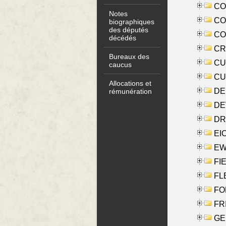
COO
Notes
CO
biographiques
des députés
COX
décédés
CRO
Bureaux des
CUL
caucus
CUR
Allocations et
DE
rémunération
DE
DRI
EI
EW
FIE
FLE
FON
FR
GE