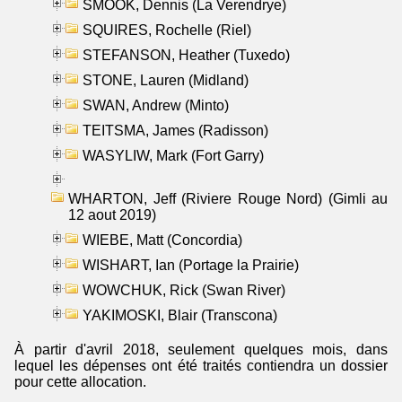
SMOOK, Dennis (La Verendrye)
SQUIRES, Rochelle (Riel)
STEFANSON, Heather (Tuxedo)
STONE, Lauren (Midland)
SWAN, Andrew (Minto)
TEITSMA, James (Radisson)
WASYLIW, Mark (Fort Garry)
WHARTON, Jeff (Riviere Rouge Nord) (Gimli au
12 aout 2019)
WIEBE, Matt (Concordia)
WISHART, Ian (Portage la Prairie)
WOWCHUK, Rick (Swan River)
YAKIMOSKI, Blair (Transcona)
À partir d'avril 2018, seulement quelques mois, dans
lequel les dépenses ont été traités contiendra un dossier
pour cette allocation.