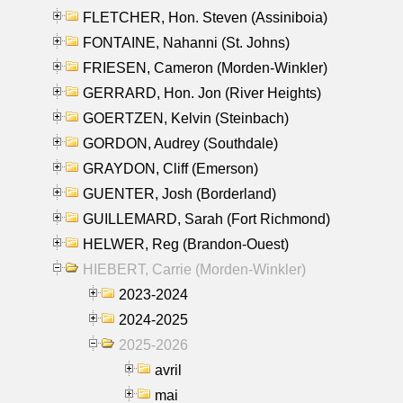
FLETCHER, Hon. Steven (Assiniboia)
FONTAINE, Nahanni (St. Johns)
FRIESEN, Cameron (Morden-Winkler)
GERRARD, Hon. Jon (River Heights)
GOERTZEN, Kelvin (Steinbach)
GORDON, Audrey (Southdale)
GRAYDON, Cliff (Emerson)
GUENTER, Josh (Borderland)
GUILLEMARD, Sarah (Fort Richmond)
HELWER, Reg (Brandon-Ouest)
HIEBERT, Carrie (Morden-Winkler)
2023-2024
2024-2025
2025-2026
avril
mai