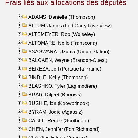
Frais liés aux allocations des députés
ADAMS, Danielle (Thompson)
ALLUM, James (Fort Garry-Riverview)
ALTEMEYER, Rob (Wolseley)
ALTOMARE, Nello (Transcona)
ASAGWARA, Uzoma (Union Station)
BALCAEN, Wayne (Brandon-Ouest)
BEREZA, Jeff (Portage la Prairie)
BINDLE, Kelly (Thompson)
BLASHKO, Tyler (Lagimodiere)
BRAR, Diljeet (Burrows)
BUSHIE, Ian (Keewatinook)
BYRAM, Jodie (Agassiz)
CABLE, Renee (Southdale)
CHEN, Jennifer (Fort Richmond)
CLARKE, Eileen (Agassiz)