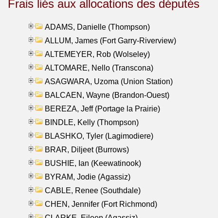
Frais liés aux allocations des députés
ADAMS, Danielle (Thompson)
ALLUM, James (Fort Garry-Riverview)
ALTEMEYER, Rob (Wolseley)
ALTOMARE, Nello (Transcona)
ASAGWARA, Uzoma (Union Station)
BALCAEN, Wayne (Brandon-Ouest)
BEREZA, Jeff (Portage la Prairie)
BINDLE, Kelly (Thompson)
BLASHKO, Tyler (Lagimodiere)
BRAR, Diljeet (Burrows)
BUSHIE, Ian (Keewatinook)
BYRAM, Jodie (Agassiz)
CABLE, Renee (Southdale)
CHEN, Jennifer (Fort Richmond)
CLARKE, Eileen (Agassiz)