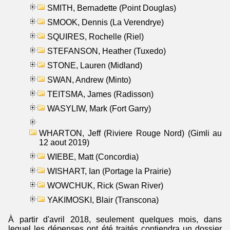
SMITH, Bernadette (Point Douglas)
SMOOK, Dennis (La Verendrye)
SQUIRES, Rochelle (Riel)
STEFANSON, Heather (Tuxedo)
STONE, Lauren (Midland)
SWAN, Andrew (Minto)
TEITSMA, James (Radisson)
WASYLIW, Mark (Fort Garry)
WHARTON, Jeff (Riviere Rouge Nord) (Gimli au
12 aout 2019)
WIEBE, Matt (Concordia)
WISHART, Ian (Portage la Prairie)
WOWCHUK, Rick (Swan River)
YAKIMOSKI, Blair (Transcona)
À partir d'avril 2018, seulement quelques mois, dans
lequel les dépenses ont été traités contiendra un dossier