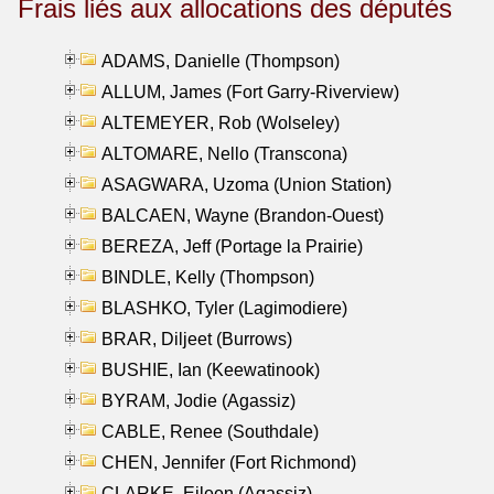
Frais liés aux allocations des députés
ADAMS, Danielle (Thompson)
ALLUM, James (Fort Garry-Riverview)
ALTEMEYER, Rob (Wolseley)
ALTOMARE, Nello (Transcona)
ASAGWARA, Uzoma (Union Station)
BALCAEN, Wayne (Brandon-Ouest)
BEREZA, Jeff (Portage la Prairie)
BINDLE, Kelly (Thompson)
BLASHKO, Tyler (Lagimodiere)
BRAR, Diljeet (Burrows)
BUSHIE, Ian (Keewatinook)
BYRAM, Jodie (Agassiz)
CABLE, Renee (Southdale)
CHEN, Jennifer (Fort Richmond)
CLARKE, Eileen (Agassiz)