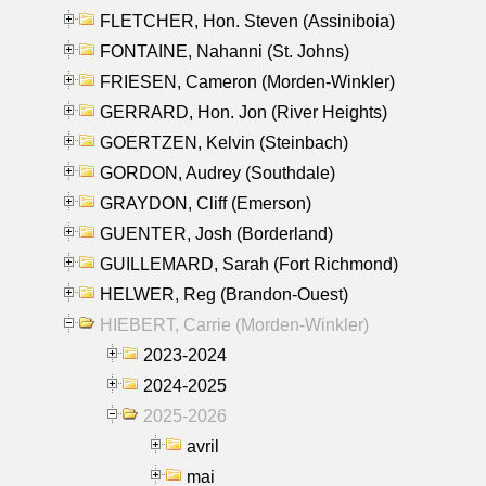
FLETCHER, Hon. Steven (Assiniboia)
FONTAINE, Nahanni (St. Johns)
FRIESEN, Cameron (Morden-Winkler)
GERRARD, Hon. Jon (River Heights)
GOERTZEN, Kelvin (Steinbach)
GORDON, Audrey (Southdale)
GRAYDON, Cliff (Emerson)
GUENTER, Josh (Borderland)
GUILLEMARD, Sarah (Fort Richmond)
HELWER, Reg (Brandon-Ouest)
HIEBERT, Carrie (Morden-Winkler)
2023-2024
2024-2025
2025-2026
avril
mai