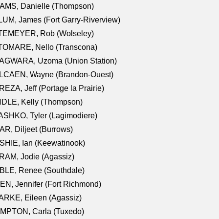
AMS, Danielle (Thompson)
UM, James (Fort Garry-Riverview)
TEMEYER, Rob (Wolseley)
TOMARE, Nello (Transcona)
AGWARA, Uzoma (Union Station)
LCAEN, Wayne (Brandon-Ouest)
EZA, Jeff (Portage la Prairie)
NDLE, Kelly (Thompson)
SHKO, Tyler (Lagimodiere)
R, Diljeet (Burrows)
HIE, Ian (Keewatinook)
AM, Jodie (Agassiz)
BLE, Renee (Southdale)
N, Jennifer (Fort Richmond)
RKE, Eileen (Agassiz)
MPTON, Carla (Tuxedo)