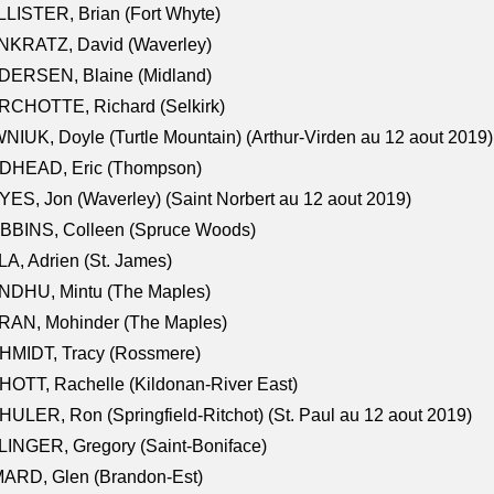
LISTER, Brian (Fort Whyte)
NKRATZ, David (Waverley)
DERSEN, Blaine (Midland)
RCHOTTE, Richard (Selkirk)
NIUK, Doyle (Turtle Mountain) (Arthur-Virden au 12 aout 2019)
DHEAD, Eric (Thompson)
ES, Jon (Waverley) (Saint Norbert au 12 aout 2019)
BBINS, Colleen (Spruce Woods)
A, Adrien (St. James)
NDHU, Mintu (The Maples)
RAN, Mohinder (The Maples)
HMIDT, Tracy (Rossmere)
OTT, Rachelle (Kildonan-River East)
ULER, Ron (Springfield-Ritchot) (St. Paul au 12 aout 2019)
INGER, Gregory (Saint-Boniface)
ARD, Glen (Brandon-Est)