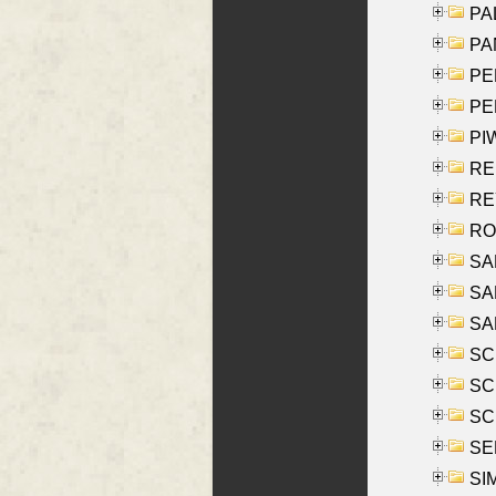
PAL
PA
PE
PE
PIW
RE
REY
RO
SAL
SA
SA
SC
SCH
SCH
SEL
SIM