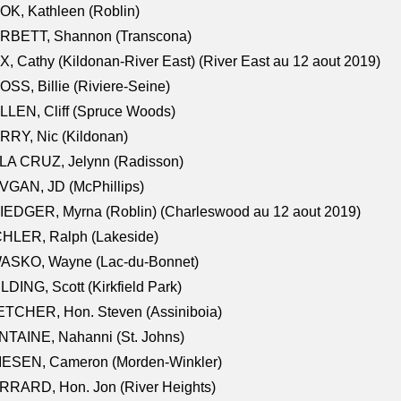
K, Kathleen (Roblin)
RBETT, Shannon (Transcona)
, Cathy (Kildonan-River East) (River East au 12 aout 2019)
SS, Billie (Riviere-Seine)
LEN, Cliff (Spruce Woods)
RY, Nic (Kildonan)
LA CRUZ, Jelynn (Radisson)
VGAN, JD (McPhillips)
EDGER, Myrna (Roblin) (Charleswood au 12 aout 2019)
CHLER, Ralph (Lakeside)
ASKO, Wayne (Lac-du-Bonnet)
LDING, Scott (Kirkfield Park)
TCHER, Hon. Steven (Assiniboia)
TAINE, Nahanni (St. Johns)
IESEN, Cameron (Morden-Winkler)
RRARD, Hon. Jon (River Heights)