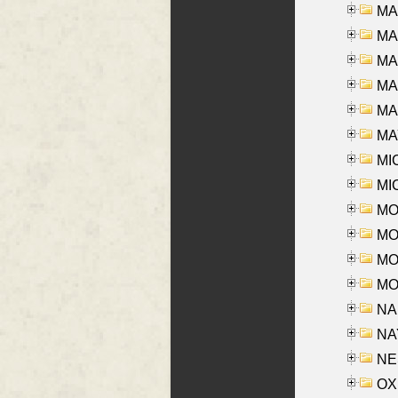
MA
MA
MA
MA
MAR
MAY
MI
MI
MO
MOR
MOS
MOY
NA
NAY
NES
OXE