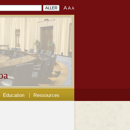
A
A
A
ba
Éducation
Ressources