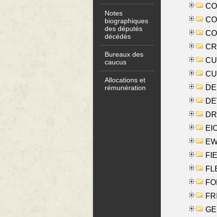
COO
Notes
CO
biographiques
des députés
COX
décédés
CRO
Bureaux des
CUL
caucus
CUR
Allocations et
DE
rémunération
DE
DRI
EI
EW
FIE
FLE
FON
FR
GE