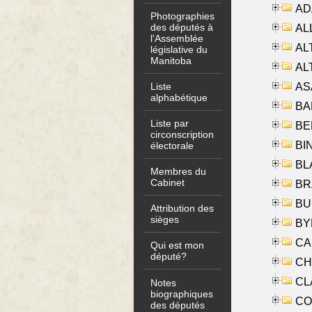
AD
Photographies
des députés à
ALL
l'Assemblée
AL
législative du
Manitoba
AL
AS
Liste
alphabétique
BA
Liste par
BER
circonscription
BI
électorale
BLA
Membres du
Cabinet
BRA
BUS
Attribution des
sièges
BYR
CA
Qui est mon
député?
CHE
CLA
Notes
biographiques
CO
des députés