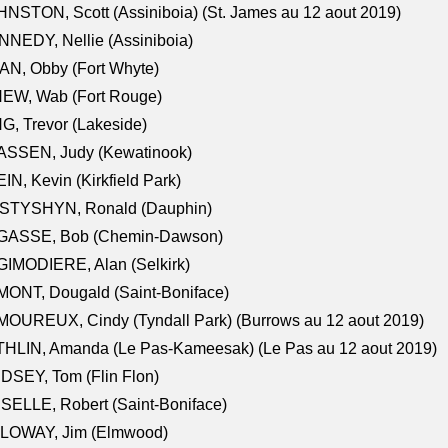
NSTON, Scott (Assiniboia) (St. James au 12 aout 2019)
NEDY, Nellie (Assiniboia)
N, Obby (Fort Whyte)
NEW, Wab (Fort Rouge)
G, Trevor (Lakeside)
ASSEN, Judy (Kewatinook)
IN, Kevin (Kirkfield Park)
STYSHYN, Ronald (Dauphin)
GASSE, Bob (Chemin-Dawson)
IMODIERE, Alan (Selkirk)
ONT, Dougald (Saint-Boniface)
OUREUX, Cindy (Tyndall Park) (Burrows au 12 aout 2019)
HLIN, Amanda (Le Pas-Kameesak) (Le Pas au 12 aout 2019)
DSEY, Tom (Flin Flon)
SELLE, Robert (Saint-Boniface)
LOWAY, Jim (Elmwood)