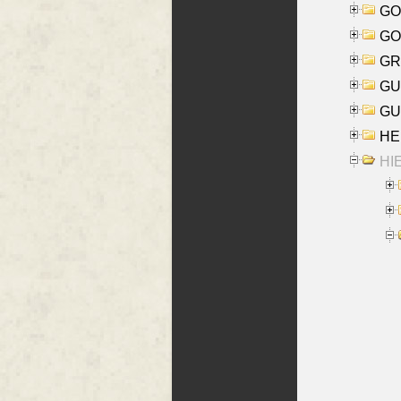
GO
GO
GR
GU
GU
HE
HIE