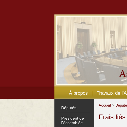
A
À propos
Travaux de l'
Accueil
>
Déput
Députés
Frais lié
Président de
l'Assemblée