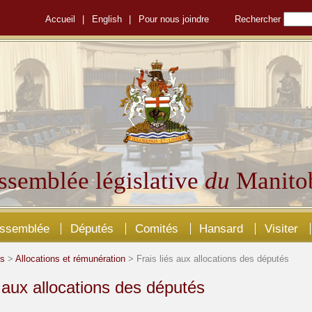
Accueil
|
English
|
Pour nous joindre
Rechercher
ssemblée législative
du
Manito
Assemblée
Députés
Comités
Hansard
Visiter
és
>
Allocations et rémunération
> Frais liés aux allocations des députés
s aux allocations des députés