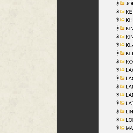
JOH
KEN
KHA
KI
KIN
KL
KLE
KO
LA
LAG
LAM
LAM
LAT
LIN
LOI
MA