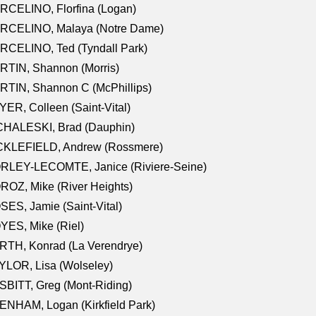
RCELINO, Florfina (Logan)
RCELINO, Malaya (Notre Dame)
RCELINO, Ted (Tyndall Park)
RTIN, Shannon (Morris)
TIN, Shannon C (McPhillips)
ER, Colleen (Saint-Vital)
CHALESKI, Brad (Dauphin)
CKLEFIELD, Andrew (Rossmere)
RLEY-LECOMTE, Janice (Riviere-Seine)
OZ, Mike (River Heights)
ES, Jamie (Saint-Vital)
ES, Mike (Riel)
RTH, Konrad (La Verendrye)
LOR, Lisa (Wolseley)
BITT, Greg (Mont-Riding)
NHAM, Logan (Kirkfield Park)