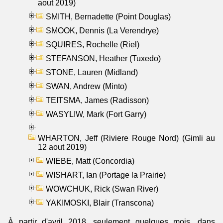
aout 2019)
SMITH, Bernadette (Point Douglas)
SMOOK, Dennis (La Verendrye)
SQUIRES, Rochelle (Riel)
STEFANSON, Heather (Tuxedo)
STONE, Lauren (Midland)
SWAN, Andrew (Minto)
TEITSMA, James (Radisson)
WASYLIW, Mark (Fort Garry)
WHARTON, Jeff (Riviere Rouge Nord) (Gimli au
12 aout 2019)
WIEBE, Matt (Concordia)
WISHART, Ian (Portage la Prairie)
WOWCHUK, Rick (Swan River)
YAKIMOSKI, Blair (Transcona)
À partir d'avril 2018, seulement quelques mois, dans