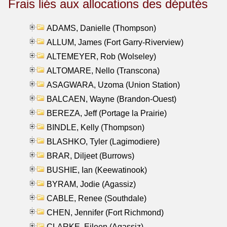
Frais liés aux allocations des députés
ADAMS, Danielle (Thompson)
ALLUM, James (Fort Garry-Riverview)
ALTEMEYER, Rob (Wolseley)
ALTOMARE, Nello (Transcona)
ASAGWARA, Uzoma (Union Station)
BALCAEN, Wayne (Brandon-Ouest)
BEREZA, Jeff (Portage la Prairie)
BINDLE, Kelly (Thompson)
BLASHKO, Tyler (Lagimodiere)
BRAR, Diljeet (Burrows)
BUSHIE, Ian (Keewatinook)
BYRAM, Jodie (Agassiz)
CABLE, Renee (Southdale)
CHEN, Jennifer (Fort Richmond)
CLARKE, Eileen (Agassiz)