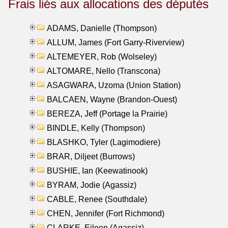
Frais liés aux allocations des députés
ADAMS, Danielle (Thompson)
ALLUM, James (Fort Garry-Riverview)
ALTEMEYER, Rob (Wolseley)
ALTOMARE, Nello (Transcona)
ASAGWARA, Uzoma (Union Station)
BALCAEN, Wayne (Brandon-Ouest)
BEREZA, Jeff (Portage la Prairie)
BINDLE, Kelly (Thompson)
BLASHKO, Tyler (Lagimodiere)
BRAR, Diljeet (Burrows)
BUSHIE, Ian (Keewatinook)
BYRAM, Jodie (Agassiz)
CABLE, Renee (Southdale)
CHEN, Jennifer (Fort Richmond)
CLARKE, Eileen (Agassiz)