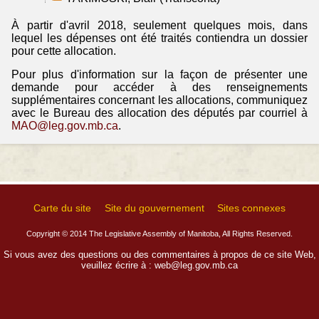
À partir d'avril 2018, seulement quelques mois, dans
lequel les dépenses ont été traités contiendra un dossier
pour cette allocation.
Pour plus d'information sur la façon de présenter une
demande pour accéder à des renseignements
supplémentaires concernant les allocations, communiquez
avec le Bureau des allocation des députés par courriel à
MAO@leg.gov.mb.ca
.
Carte du site
Site du gouvernement
Sites connexes
Copyright © 2014 The Legislative Assembly of Manitoba, All Rights Reserved.
Si vous avez des questions ou des commentaires à propos de ce site Web,
veuillez écrire à :
web@leg.gov.mb.ca