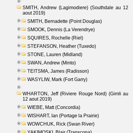
SMITH, Andrew (Lagimodiere) (Southdale au 12
aout 2019)
SMITH, Bernadette (Point Douglas)
SMOOK, Dennis (La Verendrye)
SQUIRES, Rochelle (Riel)
STEFANSON, Heather (Tuxedo)
STONE, Lauren (Midland)
SWAN, Andrew (Minto)
TEITSMA, James (Radisson)
WASYLIW, Mark (Fort Garry)
WHARTON, Jeff (Riviere Rouge Nord) (Gimli au
12 aout 2019)
WIEBE, Matt (Concordia)
WISHART, Ian (Portage la Prairie)
WOWCHUK, Rick (Swan River)
YAKIMOSKI, Blair (Transcona)