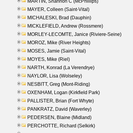
MARTIN, Shannon C (McPhillips)
MAYER, Colleen (Saint-Vital)
MICHALESKI, Brad (Dauphin)
MICKLEFIELD, Andrew (Rossmere)
MORLEY-LECOMTE, Janice (Riviere-Seine)
MOROZ, Mike (River Heights)
MOSES, Jamie (Saint-Vital)
MOYES, Mike (Riel)
NARTH, Konrad (La Verendrye)
NAYLOR, Lisa (Wolseley)
NESBITT, Greg (Mont-Riding)
OXENHAM, Logan (Kirkfield Park)
PALLISTER, Brian (Fort Whyte)
PANKRATZ, David (Waverley)
PEDERSEN, Blaine (Midland)
PERCHOTTE, Richard (Selkirk)