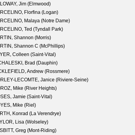
LOWAY, Jim (Elmwood)
RCELINO, Florfina (Logan)
RCELINO, Malaya (Notre Dame)
RCELINO, Ted (Tyndall Park)
RTIN, Shannon (Morris)
TIN, Shannon C (McPhillips)
ER, Colleen (Saint-Vital)
CHALESKI, Brad (Dauphin)
CKLEFIELD, Andrew (Rossmere)
RLEY-LECOMTE, Janice (Riviere-Seine)
OZ, Mike (River Heights)
ES, Jamie (Saint-Vital)
ES, Mike (Riel)
RTH, Konrad (La Verendrye)
LOR, Lisa (Wolseley)
BITT, Greg (Mont-Riding)