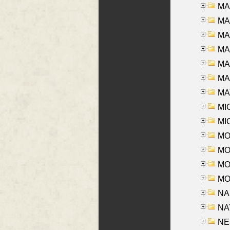
MA
MA
MA
MA
MA
MAR
MAY
MI
MI
MO
MOR
MOS
MOY
NA
NAY
NES