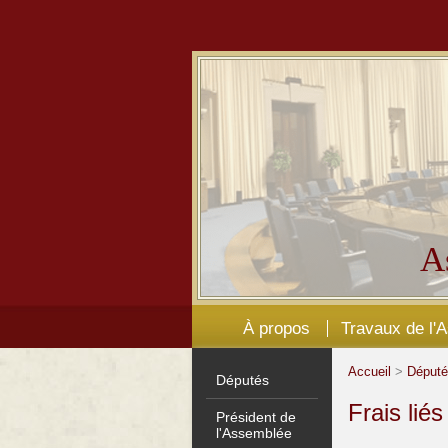
A
À propos
Travaux de l'
Accueil
>
Déput
Députés
Frais lié
Président de
l'Assemblée