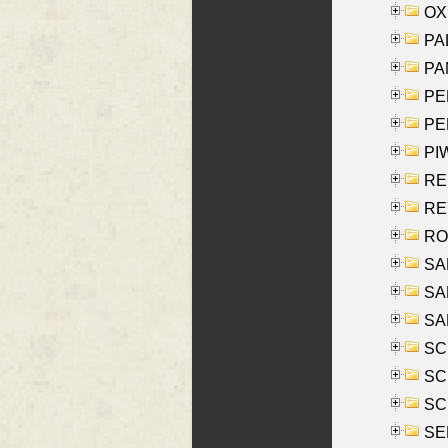
OXE
PAL
PA
PE
PE
PIW
RE
REY
RO
SAL
SA
SA
SC
SCH
SCH
SEL