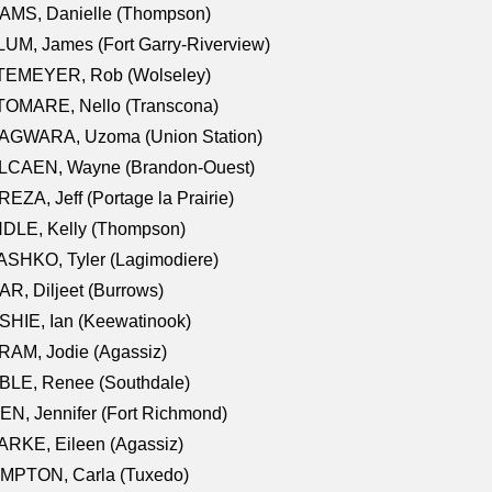
AMS, Danielle (Thompson)
UM, James (Fort Garry-Riverview)
TEMEYER, Rob (Wolseley)
TOMARE, Nello (Transcona)
AGWARA, Uzoma (Union Station)
LCAEN, Wayne (Brandon-Ouest)
EZA, Jeff (Portage la Prairie)
NDLE, Kelly (Thompson)
SHKO, Tyler (Lagimodiere)
R, Diljeet (Burrows)
HIE, Ian (Keewatinook)
AM, Jodie (Agassiz)
BLE, Renee (Southdale)
N, Jennifer (Fort Richmond)
RKE, Eileen (Agassiz)
MPTON, Carla (Tuxedo)