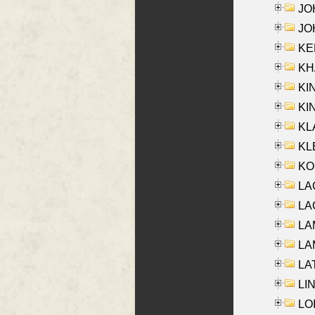
JOH
JOH
KEN
KHA
KI
KIN
KL
KLE
KO
LA
LAG
LAM
LAM
LAT
LIN
LOI