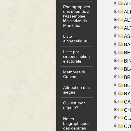
AD
Photographies
des députés à
ALL
l'Assemblée
AL
législative du
Manitoba
AL
AS
Liste
alphabétique
BA
Liste par
BER
circonscription
BI
électorale
BLA
Membres du
Cabinet
BRA
BUS
Attribution des
sièges
BYR
CA
Qui est mon
député?
CHE
CLA
Notes
biographiques
CO
des députés