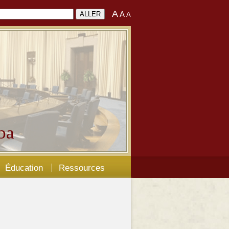
A
A
A
ba
Éducation
Ressources