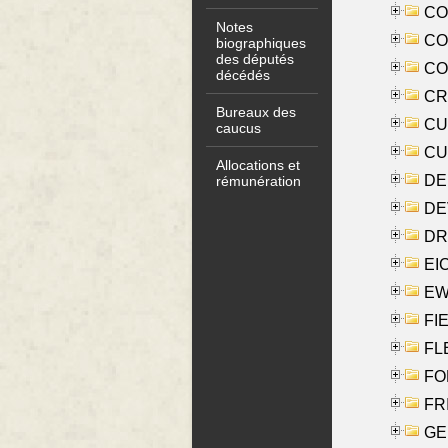
COO
Notes
CO
biographiques
des députés
COX
décédés
CRO
Bureaux des
CUL
caucus
CUR
Allocations et
DE
rémunération
DE
DRI
EI
EW
FIE
FLE
FON
FR
GE