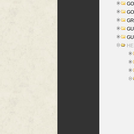
GO
GO
GR
GU
GU
HE