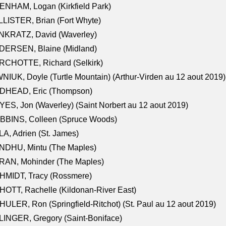
NHAM, Logan (Kirkfield Park)
LISTER, Brian (Fort Whyte)
NKRATZ, David (Waverley)
DERSEN, Blaine (Midland)
RCHOTTE, Richard (Selkirk)
NIUK, Doyle (Turtle Mountain) (Arthur-Virden au 12 aout 2019)
DHEAD, Eric (Thompson)
ES, Jon (Waverley) (Saint Norbert au 12 aout 2019)
BBINS, Colleen (Spruce Woods)
A, Adrien (St. James)
NDHU, Mintu (The Maples)
RAN, Mohinder (The Maples)
HMIDT, Tracy (Rossmere)
OTT, Rachelle (Kildonan-River East)
ULER, Ron (Springfield-Ritchot) (St. Paul au 12 aout 2019)
INGER, Gregory (Saint-Boniface)