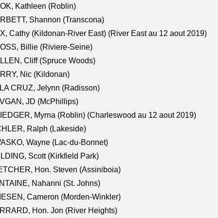
K, Kathleen (Roblin)
RBETT, Shannon (Transcona)
, Cathy (Kildonan-River East) (River East au 12 aout 2019)
SS, Billie (Riviere-Seine)
LEN, Cliff (Spruce Woods)
RY, Nic (Kildonan)
LA CRUZ, Jelynn (Radisson)
VGAN, JD (McPhillips)
EDGER, Myrna (Roblin) (Charleswood au 12 aout 2019)
CHLER, Ralph (Lakeside)
ASKO, Wayne (Lac-du-Bonnet)
LDING, Scott (Kirkfield Park)
TCHER, Hon. Steven (Assiniboia)
TAINE, Nahanni (St. Johns)
IESEN, Cameron (Morden-Winkler)
RRARD, Hon. Jon (River Heights)