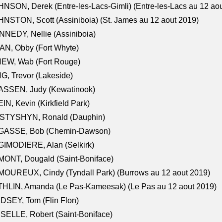
NSON, Derek (Entre-les-Lacs-Gimli) (Entre-les-Lacs au 12 ao
NSTON, Scott (Assiniboia) (St. James au 12 aout 2019)
NEDY, Nellie (Assiniboia)
N, Obby (Fort Whyte)
NEW, Wab (Fort Rouge)
G, Trevor (Lakeside)
ASSEN, Judy (Kewatinook)
IN, Kevin (Kirkfield Park)
STYSHYN, Ronald (Dauphin)
GASSE, Bob (Chemin-Dawson)
IMODIERE, Alan (Selkirk)
ONT, Dougald (Saint-Boniface)
OUREUX, Cindy (Tyndall Park) (Burrows au 12 aout 2019)
HLIN, Amanda (Le Pas-Kameesak) (Le Pas au 12 aout 2019)
DSEY, Tom (Flin Flon)
SELLE, Robert (Saint-Boniface)