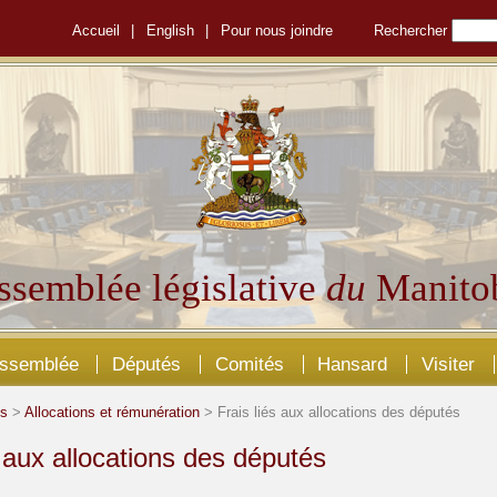
Accueil
|
English
|
Pour nous joindre
Rechercher
ssemblée législative
du
Manito
Assemblée
Députés
Comités
Hansard
Visiter
és
>
Allocations et rémunération
> Frais liés aux allocations des députés
s aux allocations des députés