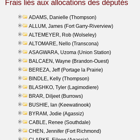
Frais liés aux allocations des députés
ADAMS, Danielle (Thompson)
ALLUM, James (Fort Garry-Riverview)
ALTEMEYER, Rob (Wolseley)
ALTOMARE, Nello (Transcona)
ASAGWARA, Uzoma (Union Station)
BALCAEN, Wayne (Brandon-Ouest)
BEREZA, Jeff (Portage la Prairie)
BINDLE, Kelly (Thompson)
BLASHKO, Tyler (Lagimodiere)
BRAR, Diljeet (Burrows)
BUSHIE, Ian (Keewatinook)
BYRAM, Jodie (Agassiz)
CABLE, Renee (Southdale)
CHEN, Jennifer (Fort Richmond)
CLARKE, Eileen (Agassiz)