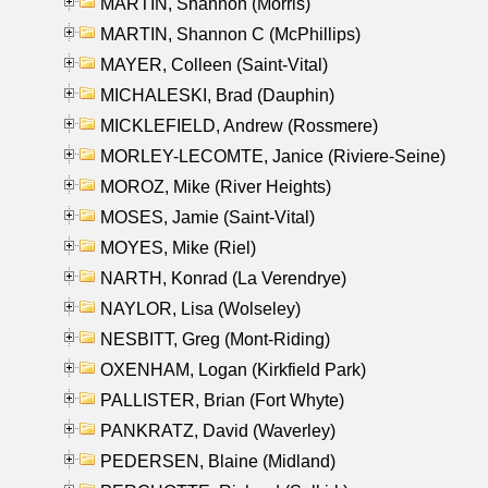
MARTIN, Shannon (Morris)
MARTIN, Shannon C (McPhillips)
MAYER, Colleen (Saint-Vital)
MICHALESKI, Brad (Dauphin)
MICKLEFIELD, Andrew (Rossmere)
MORLEY-LECOMTE, Janice (Riviere-Seine)
MOROZ, Mike (River Heights)
MOSES, Jamie (Saint-Vital)
MOYES, Mike (Riel)
NARTH, Konrad (La Verendrye)
NAYLOR, Lisa (Wolseley)
NESBITT, Greg (Mont-Riding)
OXENHAM, Logan (Kirkfield Park)
PALLISTER, Brian (Fort Whyte)
PANKRATZ, David (Waverley)
PEDERSEN, Blaine (Midland)