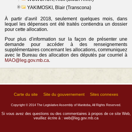
YAKIMOSKI, Blair (Transcona)
À partir d'avril 2018, seulement quelques mois, dans
lequel les dépenses ont été traités contiendra un dossier
pour cette allocation.
Pour plus d'information sur la façon de présenter une
demande pour accéder à des renseignements
supplémentaires concernant les allocations, communiquez
avec le Bureau des allocation des députés par courriel à
MAO@leg.gov.mb.ca
.
Carte du site
Site du gouvernement
Sites connexes
Copyright © 2014 The Legislative Assembly of Manitoba, All Rights Reserved.
Si vous avez des questions ou des commentaires à propos de ce site Web,
veuillez écrire à :
web@leg.gov.mb.ca