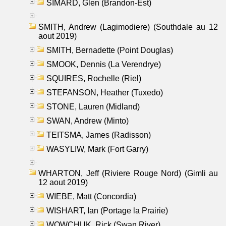
SIMARD, Glen (Brandon-Est)
SMITH, Andrew (Lagimodiere) (Southdale au 12
aout 2019)
SMITH, Bernadette (Point Douglas)
SMOOK, Dennis (La Verendrye)
SQUIRES, Rochelle (Riel)
STEFANSON, Heather (Tuxedo)
STONE, Lauren (Midland)
SWAN, Andrew (Minto)
TEITSMA, James (Radisson)
WASYLIW, Mark (Fort Garry)
WHARTON, Jeff (Riviere Rouge Nord) (Gimli au
12 aout 2019)
WIEBE, Matt (Concordia)
WISHART, Ian (Portage la Prairie)
WOWCHUK, Rick (Swan River)