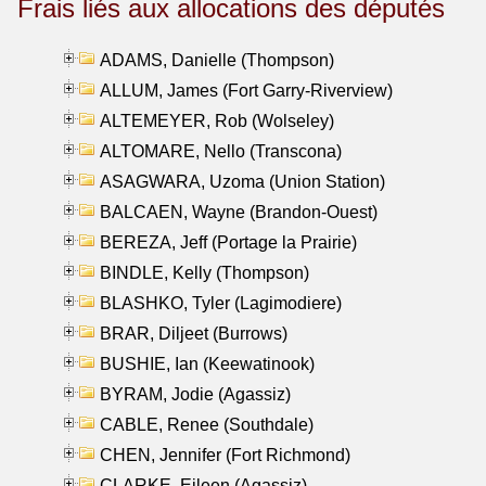
Frais liés aux allocations des députés
ADAMS, Danielle (Thompson)
ALLUM, James (Fort Garry-Riverview)
ALTEMEYER, Rob (Wolseley)
ALTOMARE, Nello (Transcona)
ASAGWARA, Uzoma (Union Station)
BALCAEN, Wayne (Brandon-Ouest)
BEREZA, Jeff (Portage la Prairie)
BINDLE, Kelly (Thompson)
BLASHKO, Tyler (Lagimodiere)
BRAR, Diljeet (Burrows)
BUSHIE, Ian (Keewatinook)
BYRAM, Jodie (Agassiz)
CABLE, Renee (Southdale)
CHEN, Jennifer (Fort Richmond)
CLARKE, Eileen (Agassiz)