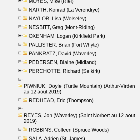
MOYES, Mike (Riel)
NARTH, Konrad (La Verendrye)
NAYLOR, Lisa (Wolseley)
NESBITT, Greg (Mont-Riding)
OXENHAM, Logan (Kirkfield Park)
PALLISTER, Brian (Fort Whyte)
PANKRATZ, David (Waverley)
PEDERSEN, Blaine (Midland)
PERCHOTTE, Richard (Selkirk)
PIWNIUK, Doyle (Turtle Mountain) (Arthur-Virden
au 12 aout 2019)
REDHEAD, Eric (Thompson)
REYES, Jon (Waverley) (Saint Norbert au 12 aout
2019)
ROBBINS, Colleen (Spruce Woods)
SALA, Adrien (St. James)