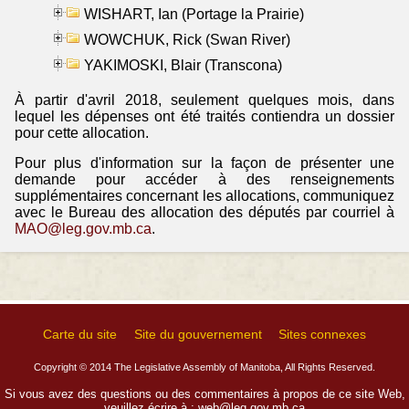
WISHART, Ian (Portage la Prairie)
WOWCHUK, Rick (Swan River)
YAKIMOSKI, Blair (Transcona)
À partir d'avril 2018, seulement quelques mois, dans
lequel les dépenses ont été traités contiendra un dossier
pour cette allocation.
Pour plus d'information sur la façon de présenter une
demande pour accéder à des renseignements
supplémentaires concernant les allocations, communiquez
avec le Bureau des allocation des députés par courriel à
MAO@leg.gov.mb.ca
.
Carte du site
Site du gouvernement
Sites connexes
Copyright © 2014 The Legislative Assembly of Manitoba, All Rights Reserved.
Si vous avez des questions ou des commentaires à propos de ce site Web,
veuillez écrire à :
web@leg.gov.mb.ca