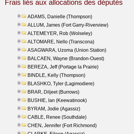
Frais liés aux allocations des députés
ADAMS, Danielle (Thompson)
ALLUM, James (Fort Garry-Riverview)
ALTEMEYER, Rob (Wolseley)
ALTOMARE, Nello (Transcona)
ASAGWARA, Uzoma (Union Station)
BALCAEN, Wayne (Brandon-Ouest)
BEREZA, Jeff (Portage la Prairie)
BINDLE, Kelly (Thompson)
BLASHKO, Tyler (Lagimodiere)
BRAR, Diljeet (Burrows)
BUSHIE, Ian (Keewatinook)
BYRAM, Jodie (Agassiz)
CABLE, Renee (Southdale)
CHEN, Jennifer (Fort Richmond)
CLARKE, Eileen (Agassiz)