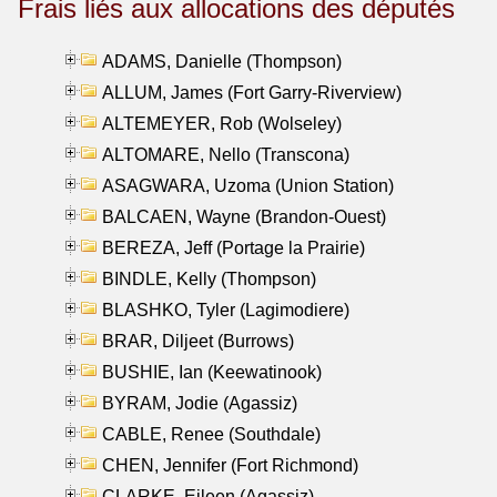
Frais liés aux allocations des députés
ADAMS, Danielle (Thompson)
ALLUM, James (Fort Garry-Riverview)
ALTEMEYER, Rob (Wolseley)
ALTOMARE, Nello (Transcona)
ASAGWARA, Uzoma (Union Station)
BALCAEN, Wayne (Brandon-Ouest)
BEREZA, Jeff (Portage la Prairie)
BINDLE, Kelly (Thompson)
BLASHKO, Tyler (Lagimodiere)
BRAR, Diljeet (Burrows)
BUSHIE, Ian (Keewatinook)
BYRAM, Jodie (Agassiz)
CABLE, Renee (Southdale)
CHEN, Jennifer (Fort Richmond)
CLARKE, Eileen (Agassiz)