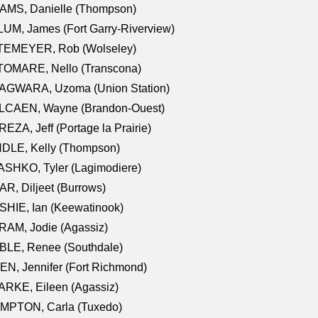
AMS, Danielle (Thompson)
UM, James (Fort Garry-Riverview)
TEMEYER, Rob (Wolseley)
TOMARE, Nello (Transcona)
AGWARA, Uzoma (Union Station)
LCAEN, Wayne (Brandon-Ouest)
EZA, Jeff (Portage la Prairie)
NDLE, Kelly (Thompson)
SHKO, Tyler (Lagimodiere)
R, Diljeet (Burrows)
HIE, Ian (Keewatinook)
AM, Jodie (Agassiz)
BLE, Renee (Southdale)
N, Jennifer (Fort Richmond)
RKE, Eileen (Agassiz)
MPTON, Carla (Tuxedo)