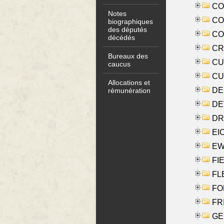
COO
Notes
CO
biographiques
des députés
COX
décédés
CRO
Bureaux des
CUL
caucus
CUR
Allocations et
DE
rémunération
DE
DRI
EI
EW
FIE
FLE
FON
FR
GE