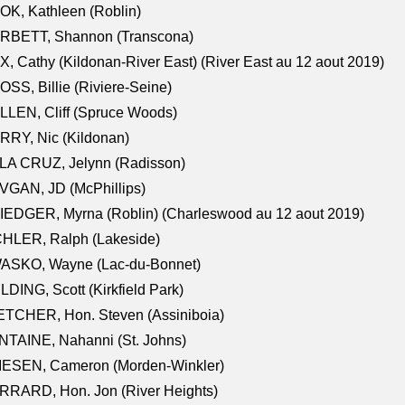
K, Kathleen (Roblin)
RBETT, Shannon (Transcona)
, Cathy (Kildonan-River East) (River East au 12 aout 2019)
SS, Billie (Riviere-Seine)
LEN, Cliff (Spruce Woods)
RY, Nic (Kildonan)
LA CRUZ, Jelynn (Radisson)
VGAN, JD (McPhillips)
EDGER, Myrna (Roblin) (Charleswood au 12 aout 2019)
CHLER, Ralph (Lakeside)
ASKO, Wayne (Lac-du-Bonnet)
LDING, Scott (Kirkfield Park)
TCHER, Hon. Steven (Assiniboia)
TAINE, Nahanni (St. Johns)
IESEN, Cameron (Morden-Winkler)
RRARD, Hon. Jon (River Heights)