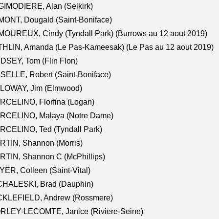
IMODIERE, Alan (Selkirk)
ONT, Dougald (Saint-Boniface)
OUREUX, Cindy (Tyndall Park) (Burrows au 12 aout 2019)
HLIN, Amanda (Le Pas-Kameesak) (Le Pas au 12 aout 2019)
DSEY, Tom (Flin Flon)
SELLE, Robert (Saint-Boniface)
LOWAY, Jim (Elmwood)
RCELINO, Florfina (Logan)
RCELINO, Malaya (Notre Dame)
RCELINO, Ted (Tyndall Park)
RTIN, Shannon (Morris)
TIN, Shannon C (McPhillips)
ER, Colleen (Saint-Vital)
CHALESKI, Brad (Dauphin)
CKLEFIELD, Andrew (Rossmere)
RLEY-LECOMTE, Janice (Riviere-Seine)