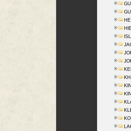
GU
GU
HE
HIE
ISL
JA
JOH
JOH
KEN
KHA
KI
KIN
KL
KLE
KO
LA