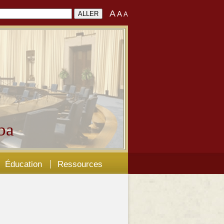
A
A
A
ba
Éducation
Ressources