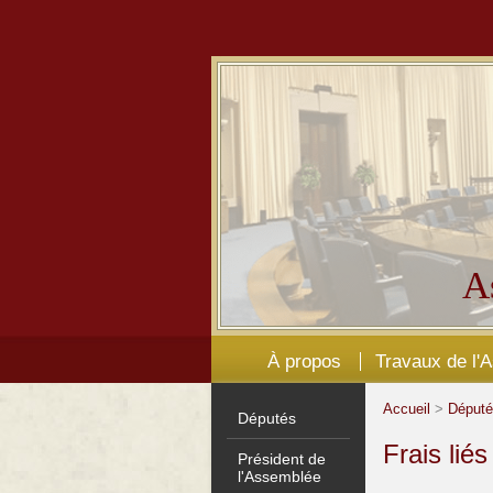
A
À propos
Travaux de l'
Accueil
>
Déput
Députés
Frais lié
Président de
l'Assemblée