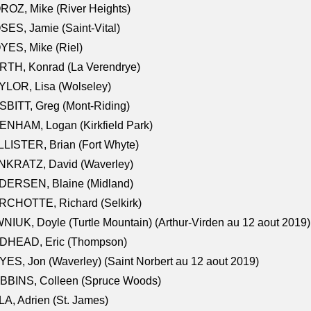
OZ, Mike (River Heights)
ES, Jamie (Saint-Vital)
ES, Mike (Riel)
RTH, Konrad (La Verendrye)
LOR, Lisa (Wolseley)
BITT, Greg (Mont-Riding)
NHAM, Logan (Kirkfield Park)
LISTER, Brian (Fort Whyte)
NKRATZ, David (Waverley)
DERSEN, Blaine (Midland)
RCHOTTE, Richard (Selkirk)
NIUK, Doyle (Turtle Mountain) (Arthur-Virden au 12 aout 2019)
DHEAD, Eric (Thompson)
ES, Jon (Waverley) (Saint Norbert au 12 aout 2019)
BBINS, Colleen (Spruce Woods)
A, Adrien (St. James)