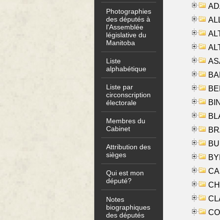
AD
Photographies
des députés à
ALL
l'Assemblée
AL
législative du
Manitoba
AL
AS
Liste
alphabétique
BA
Liste par
BER
circonscription
BI
électorale
BLA
Membres du
Cabinet
BRA
BUS
Attribution des
sièges
BYR
CA
Qui est mon
député?
CHE
CLA
Notes
biographiques
CO
des députés