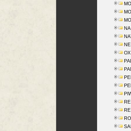
MOR
MOS
MOY
NA
NAY
NES
OXE
PAL
PA
PE
PE
PIW
RE
REY
RO
SAL