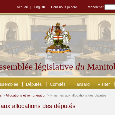
Accueil
|
English
|
Pour nous joindre
Rechercher
ssemblée législative
du
Manito
Assemblée
Députés
Comités
Hansard
Visiter
és
>
Allocations et rémunération
> Frais liés aux allocations des députés
s aux allocations des députés