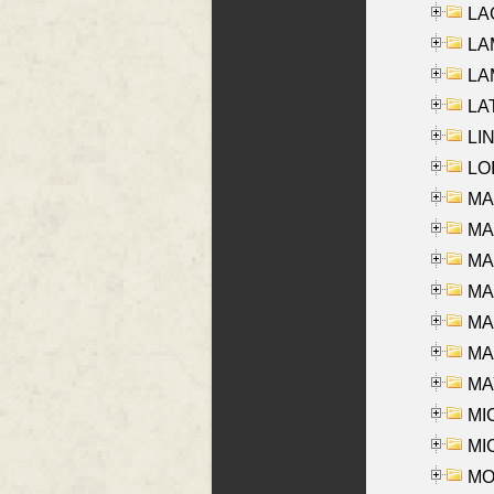
LAG
LAM
LAM
LAT
LIN
LOI
MA
MA
MA
MA
MA
MAR
MAY
MI
MI
MO