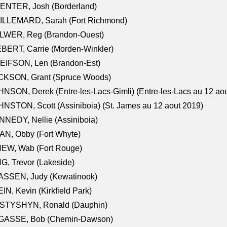
ENTER, Josh (Borderland)
ILLEMARD, Sarah (Fort Richmond)
LWER, Reg (Brandon-Ouest)
BERT, Carrie (Morden-Winkler)
EIFSON, Len (Brandon-Est)
CKSON, Grant (Spruce Woods)
NSON, Derek (Entre-les-Lacs-Gimli) (Entre-les-Lacs au 12 ao
NSTON, Scott (Assiniboia) (St. James au 12 aout 2019)
NEDY, Nellie (Assiniboia)
N, Obby (Fort Whyte)
NEW, Wab (Fort Rouge)
G, Trevor (Lakeside)
ASSEN, Judy (Kewatinook)
IN, Kevin (Kirkfield Park)
STYSHYN, Ronald (Dauphin)
GASSE, Bob (Chemin-Dawson)