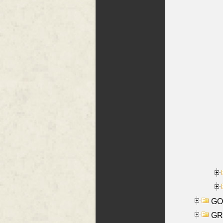
GO
GR