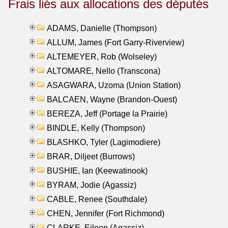
Frais liés aux allocations des députés
ADAMS, Danielle (Thompson)
ALLUM, James (Fort Garry-Riverview)
ALTEMEYER, Rob (Wolseley)
ALTOMARE, Nello (Transcona)
ASAGWARA, Uzoma (Union Station)
BALCAEN, Wayne (Brandon-Ouest)
BEREZA, Jeff (Portage la Prairie)
BINDLE, Kelly (Thompson)
BLASHKO, Tyler (Lagimodiere)
BRAR, Diljeet (Burrows)
BUSHIE, Ian (Keewatinook)
BYRAM, Jodie (Agassiz)
CABLE, Renee (Southdale)
CHEN, Jennifer (Fort Richmond)
CLARKE, Eileen (Agassiz)