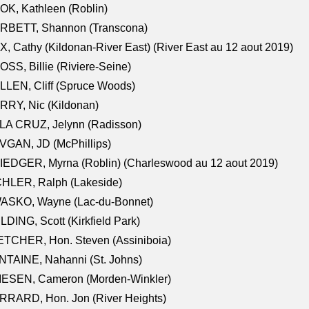
K, Kathleen (Roblin)
RBETT, Shannon (Transcona)
, Cathy (Kildonan-River East) (River East au 12 aout 2019)
SS, Billie (Riviere-Seine)
LEN, Cliff (Spruce Woods)
RY, Nic (Kildonan)
LA CRUZ, Jelynn (Radisson)
VGAN, JD (McPhillips)
EDGER, Myrna (Roblin) (Charleswood au 12 aout 2019)
CHLER, Ralph (Lakeside)
ASKO, Wayne (Lac-du-Bonnet)
LDING, Scott (Kirkfield Park)
TCHER, Hon. Steven (Assiniboia)
TAINE, Nahanni (St. Johns)
IESEN, Cameron (Morden-Winkler)
RRARD, Hon. Jon (River Heights)