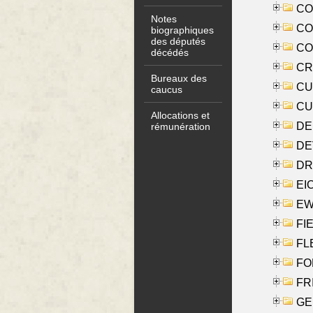
COO
Notes
CO
biographiques
des députés
COX
décédés
CRO
Bureaux des
CUL
caucus
CUR
Allocations et
DE
rémunération
DE
DRI
EI
EW
FIE
FLE
FON
FR
GE