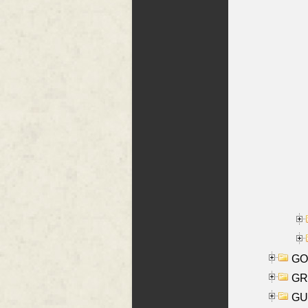
GO
GR
GU