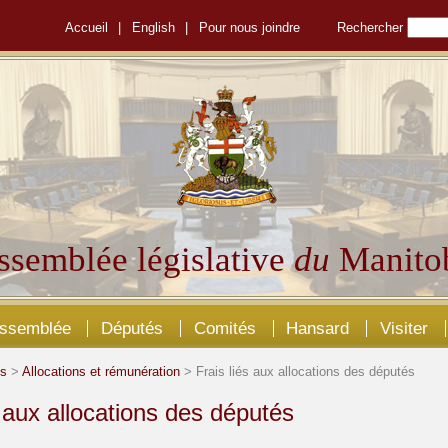
Accueil
|
English
|
Pour nous joindre
Rechercher
ssemblée législative
du
Manito
Assemblée
Députés
Comités
Hansard
Visiter
és
>
Allocations et rémunération
> Frais liés aux allocations des députés
s aux allocations des députés