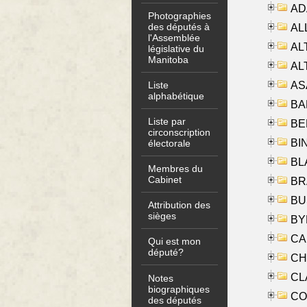
AD
Photographies
des députés à
ALL
l'Assemblée
AL
législative du
Manitoba
AL
AS
Liste
alphabétique
BA
Liste par
BER
circonscription
BI
électorale
BLA
Membres du
Cabinet
BRA
BUS
Attribution des
sièges
BYR
CA
Qui est mon
député?
CHE
CLA
Notes
biographiques
CO
des députés