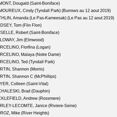
ONT, Dougald (Saint-Boniface)
OUREUX, Cindy (Tyndall Park) (Burrows au 12 aout 2019)
HLIN, Amanda (Le Pas-Kameesak) (Le Pas au 12 aout 2019)
DSEY, Tom (Flin Flon)
SELLE, Robert (Saint-Boniface)
LOWAY, Jim (Elmwood)
RCELINO, Florfina (Logan)
RCELINO, Malaya (Notre Dame)
RCELINO, Ted (Tyndall Park)
RTIN, Shannon (Morris)
TIN, Shannon C (McPhillips)
ER, Colleen (Saint-Vital)
CHALESKI, Brad (Dauphin)
CKLEFIELD, Andrew (Rossmere)
RLEY-LECOMTE, Janice (Riviere-Seine)
OZ, Mike (River Heights)