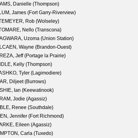
AMS, Danielle (Thompson)
UM, James (Fort Garry-Riverview)
TEMEYER, Rob (Wolseley)
TOMARE, Nello (Transcona)
AGWARA, Uzoma (Union Station)
LCAEN, Wayne (Brandon-Ouest)
EZA, Jeff (Portage la Prairie)
NDLE, Kelly (Thompson)
SHKO, Tyler (Lagimodiere)
R, Diljeet (Burrows)
HIE, Ian (Keewatinook)
AM, Jodie (Agassiz)
BLE, Renee (Southdale)
N, Jennifer (Fort Richmond)
RKE, Eileen (Agassiz)
MPTON, Carla (Tuxedo)