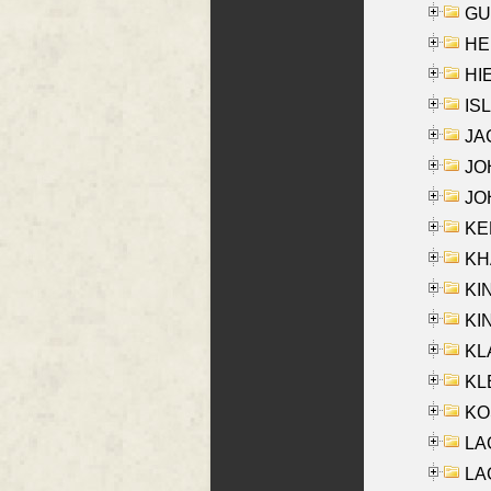
GU
HE
HIE
ISL
JA
JOH
JOH
KEN
KHA
KI
KIN
KL
KLE
KO
LA
LAG