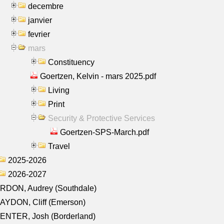
decembre
janvier
fevrier
mars
Constituency
Goertzen, Kelvin - mars 2025.pdf
Living
Print
Security & Protective Services
Goertzen-SPS-March.pdf
Travel
2025-2026
2026-2027
RDON, Audrey (Southdale)
AYDON, Cliff (Emerson)
ENTER, Josh (Borderland)