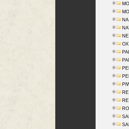
MOS
MOY
NA
NAY
NES
OXE
PAL
PA
PE
PE
PIW
RE
REY
RO
SAL
SA