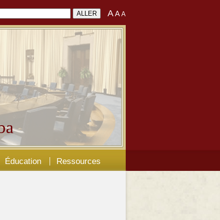
A
A
A
ba
Éducation
Ressources