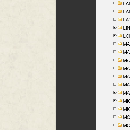
LAM
LAM
LAT
LIN
LOI
MA
MA
MA
MA
MA
MAR
MAY
MI
MI
MO
MOR