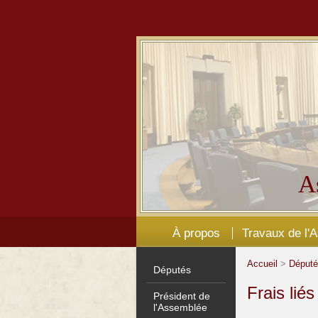
A
À propos
Travaux de l'
Accueil
>
Déput
Députés
Frais lié
Président de
l'Assemblée