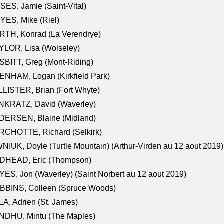
ES, Jamie (Saint-Vital)
ES, Mike (Riel)
RTH, Konrad (La Verendrye)
LOR, Lisa (Wolseley)
BITT, Greg (Mont-Riding)
NHAM, Logan (Kirkfield Park)
LISTER, Brian (Fort Whyte)
NKRATZ, David (Waverley)
DERSEN, Blaine (Midland)
RCHOTTE, Richard (Selkirk)
NIUK, Doyle (Turtle Mountain) (Arthur-Virden au 12 aout 2019)
DHEAD, Eric (Thompson)
ES, Jon (Waverley) (Saint Norbert au 12 aout 2019)
BBINS, Colleen (Spruce Woods)
A, Adrien (St. James)
NDHU, Mintu (The Maples)