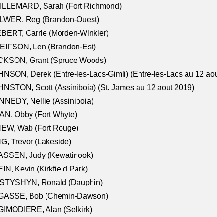
ILLEMARD, Sarah (Fort Richmond)
LWER, Reg (Brandon-Ouest)
BERT, Carrie (Morden-Winkler)
EIFSON, Len (Brandon-Est)
CKSON, Grant (Spruce Woods)
NSON, Derek (Entre-les-Lacs-Gimli) (Entre-les-Lacs au 12 ao
NSTON, Scott (Assiniboia) (St. James au 12 aout 2019)
NEDY, Nellie (Assiniboia)
N, Obby (Fort Whyte)
NEW, Wab (Fort Rouge)
G, Trevor (Lakeside)
ASSEN, Judy (Kewatinook)
IN, Kevin (Kirkfield Park)
STYSHYN, Ronald (Dauphin)
GASSE, Bob (Chemin-Dawson)
IMODIERE, Alan (Selkirk)