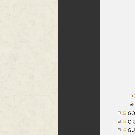
GO
GR
GU