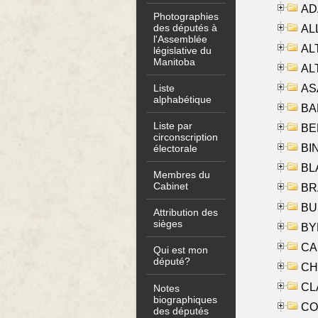
AD
Photographies
des députés à
ALL
l'Assemblée
AL
législative du
Manitoba
AL
AS
Liste
alphabétique
BA
Liste par
BER
circonscription
BI
électorale
BLA
Membres du
Cabinet
BRA
BUS
Attribution des
sièges
BYR
CA
Qui est mon
député?
CHE
CLA
Notes
biographiques
CO
des députés