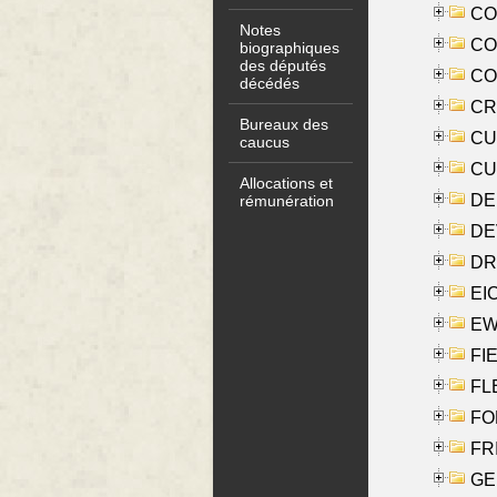
COO
Notes
CO
biographiques
des députés
COX
décédés
CRO
Bureaux des
CUL
caucus
CUR
Allocations et
DE
rémunération
DE
DRI
EI
EW
FIE
FLE
FON
FR
GE