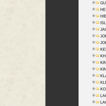
GU
HE
HIE
ISL
JA
JOH
JOH
KEN
KHA
KI
KIN
KL
KLE
KO
LA
LAG