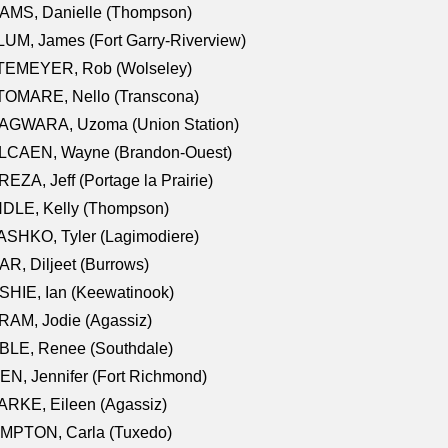
AMS, Danielle (Thompson)
UM, James (Fort Garry-Riverview)
TEMEYER, Rob (Wolseley)
TOMARE, Nello (Transcona)
AGWARA, Uzoma (Union Station)
LCAEN, Wayne (Brandon-Ouest)
EZA, Jeff (Portage la Prairie)
NDLE, Kelly (Thompson)
SHKO, Tyler (Lagimodiere)
R, Diljeet (Burrows)
HIE, Ian (Keewatinook)
AM, Jodie (Agassiz)
BLE, Renee (Southdale)
N, Jennifer (Fort Richmond)
RKE, Eileen (Agassiz)
MPTON, Carla (Tuxedo)