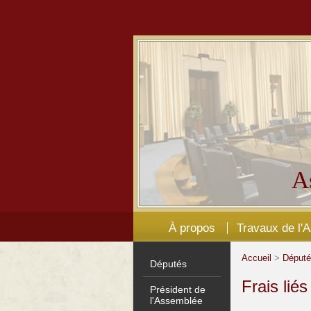
A
À propos
Travaux de l'
Accueil
>
Déput
Députés
Frais lié
Président de
l'Assemblée