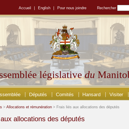
Accueil
|
English
|
Pour nous joindre
Rechercher
ssemblée législative
du
Manito
Assemblée
Députés
Comités
Hansard
Visiter
és
>
Allocations et rémunération
> Frais liés aux allocations des députés
s aux allocations des députés