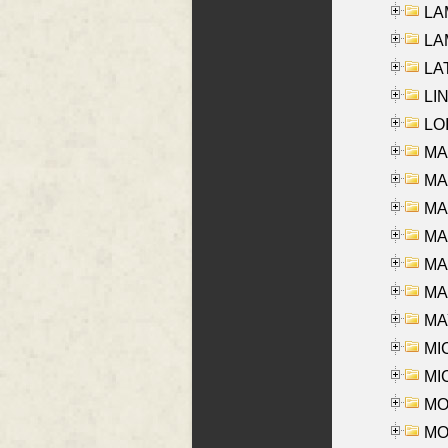
LAM
LAM
LAT
LIN
LOI
MA
MA
MA
MA
MA
MAR
MAY
MI
MI
MO
MOR