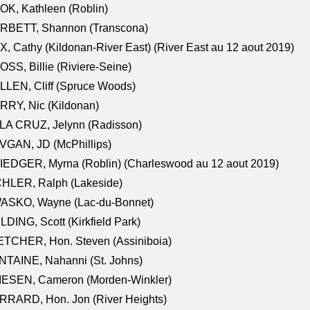
K, Kathleen (Roblin)
RBETT, Shannon (Transcona)
, Cathy (Kildonan-River East) (River East au 12 aout 2019)
SS, Billie (Riviere-Seine)
LEN, Cliff (Spruce Woods)
RY, Nic (Kildonan)
LA CRUZ, Jelynn (Radisson)
VGAN, JD (McPhillips)
EDGER, Myrna (Roblin) (Charleswood au 12 aout 2019)
CHLER, Ralph (Lakeside)
ASKO, Wayne (Lac-du-Bonnet)
LDING, Scott (Kirkfield Park)
TCHER, Hon. Steven (Assiniboia)
TAINE, Nahanni (St. Johns)
IESEN, Cameron (Morden-Winkler)
RRARD, Hon. Jon (River Heights)