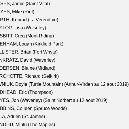
ES, Jamie (Saint-Vital)
ES, Mike (Riel)
RTH, Konrad (La Verendrye)
LOR, Lisa (Wolseley)
BITT, Greg (Mont-Riding)
NHAM, Logan (Kirkfield Park)
LISTER, Brian (Fort Whyte)
NKRATZ, David (Waverley)
DERSEN, Blaine (Midland)
RCHOTTE, Richard (Selkirk)
NIUK, Doyle (Turtle Mountain) (Arthur-Virden au 12 aout 2019)
DHEAD, Eric (Thompson)
ES, Jon (Waverley) (Saint Norbert au 12 aout 2019)
BBINS, Colleen (Spruce Woods)
A, Adrien (St. James)
NDHU, Mintu (The Maples)