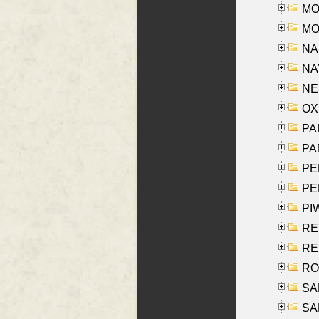
MOS
MOY
NA
NAY
NES
OXE
PAL
PA
PE
PE
PIW
RE
REY
RO
SAL
SA