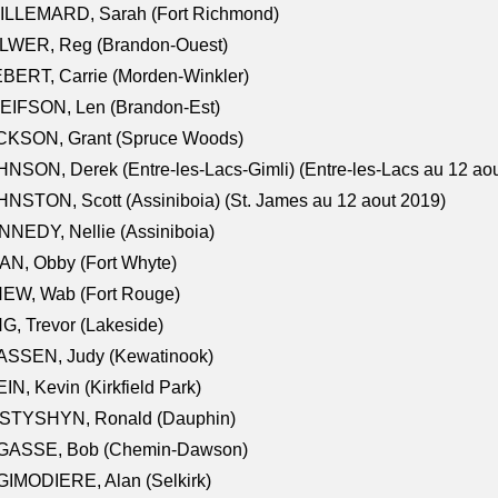
ILLEMARD, Sarah (Fort Richmond)
LWER, Reg (Brandon-Ouest)
BERT, Carrie (Morden-Winkler)
EIFSON, Len (Brandon-Est)
CKSON, Grant (Spruce Woods)
NSON, Derek (Entre-les-Lacs-Gimli) (Entre-les-Lacs au 12 ao
NSTON, Scott (Assiniboia) (St. James au 12 aout 2019)
NEDY, Nellie (Assiniboia)
N, Obby (Fort Whyte)
NEW, Wab (Fort Rouge)
G, Trevor (Lakeside)
ASSEN, Judy (Kewatinook)
IN, Kevin (Kirkfield Park)
STYSHYN, Ronald (Dauphin)
GASSE, Bob (Chemin-Dawson)
IMODIERE, Alan (Selkirk)