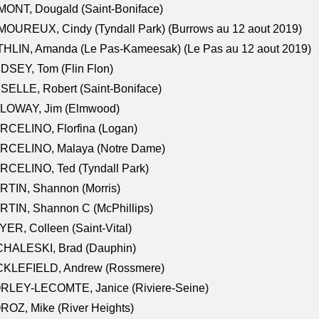
ONT, Dougald (Saint-Boniface)
OUREUX, Cindy (Tyndall Park) (Burrows au 12 aout 2019)
HLIN, Amanda (Le Pas-Kameesak) (Le Pas au 12 aout 2019)
DSEY, Tom (Flin Flon)
SELLE, Robert (Saint-Boniface)
LOWAY, Jim (Elmwood)
RCELINO, Florfina (Logan)
RCELINO, Malaya (Notre Dame)
RCELINO, Ted (Tyndall Park)
RTIN, Shannon (Morris)
TIN, Shannon C (McPhillips)
ER, Colleen (Saint-Vital)
CHALESKI, Brad (Dauphin)
CKLEFIELD, Andrew (Rossmere)
RLEY-LECOMTE, Janice (Riviere-Seine)
OZ, Mike (River Heights)