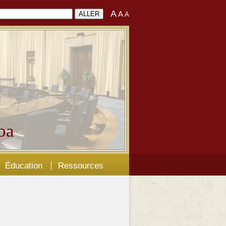
A
A
A
ba
Éducation
Ressources