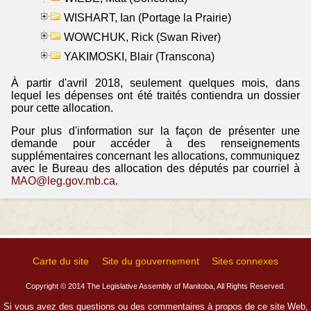
WISHART, Ian (Portage la Prairie)
WOWCHUK, Rick (Swan River)
YAKIMOSKI, Blair (Transcona)
À partir d'avril 2018, seulement quelques mois, dans
lequel les dépenses ont été traités contiendra un dossier
pour cette allocation.
Pour plus d'information sur la façon de présenter une
demande pour accéder à des renseignements
supplémentaires concernant les allocations, communiquez
avec le Bureau des allocation des députés par courriel à
MAO@leg.gov.mb.ca
.
Carte du site
Site du gouvernement
Sites connexes
Copyright © 2014 The Legislative Assembly of Manitoba, All Rights Reserved.
Si vous avez des questions ou des commentaires à propos de ce site Web,