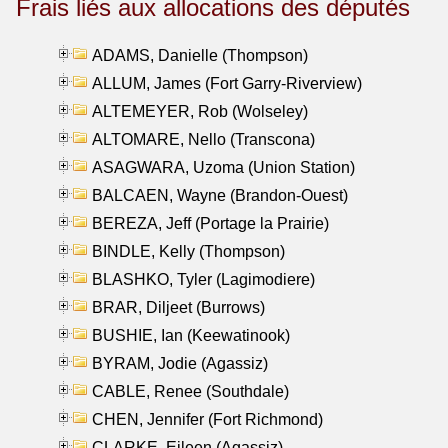
Frais liés aux allocations des députés
ADAMS, Danielle (Thompson)
ALLUM, James (Fort Garry-Riverview)
ALTEMEYER, Rob (Wolseley)
ALTOMARE, Nello (Transcona)
ASAGWARA, Uzoma (Union Station)
BALCAEN, Wayne (Brandon-Ouest)
BEREZA, Jeff (Portage la Prairie)
BINDLE, Kelly (Thompson)
BLASHKO, Tyler (Lagimodiere)
BRAR, Diljeet (Burrows)
BUSHIE, Ian (Keewatinook)
BYRAM, Jodie (Agassiz)
CABLE, Renee (Southdale)
CHEN, Jennifer (Fort Richmond)
CLARKE, Eileen (Agassiz)