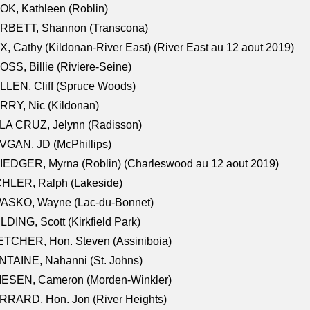
K, Kathleen (Roblin)
RBETT, Shannon (Transcona)
, Cathy (Kildonan-River East) (River East au 12 aout 2019)
SS, Billie (Riviere-Seine)
LEN, Cliff (Spruce Woods)
RY, Nic (Kildonan)
LA CRUZ, Jelynn (Radisson)
VGAN, JD (McPhillips)
EDGER, Myrna (Roblin) (Charleswood au 12 aout 2019)
CHLER, Ralph (Lakeside)
ASKO, Wayne (Lac-du-Bonnet)
LDING, Scott (Kirkfield Park)
TCHER, Hon. Steven (Assiniboia)
TAINE, Nahanni (St. Johns)
IESEN, Cameron (Morden-Winkler)
RRARD, Hon. Jon (River Heights)