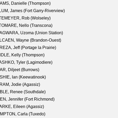
AMS, Danielle (Thompson)
UM, James (Fort Garry-Riverview)
TEMEYER, Rob (Wolseley)
TOMARE, Nello (Transcona)
AGWARA, Uzoma (Union Station)
LCAEN, Wayne (Brandon-Ouest)
EZA, Jeff (Portage la Prairie)
NDLE, Kelly (Thompson)
SHKO, Tyler (Lagimodiere)
R, Diljeet (Burrows)
HIE, Ian (Keewatinook)
AM, Jodie (Agassiz)
BLE, Renee (Southdale)
N, Jennifer (Fort Richmond)
RKE, Eileen (Agassiz)
MPTON, Carla (Tuxedo)