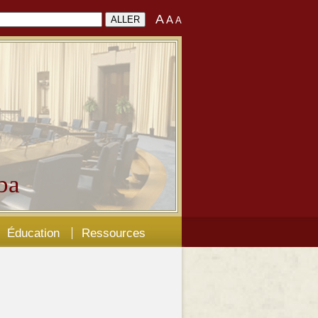
A
A
A
ba
Éducation
Ressources