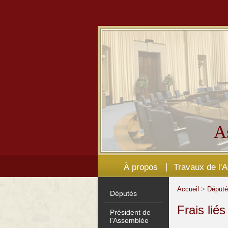
A
À propos
Travaux de l'
Accueil
>
Déput
Députés
Frais lié
Président de
l'Assemblée