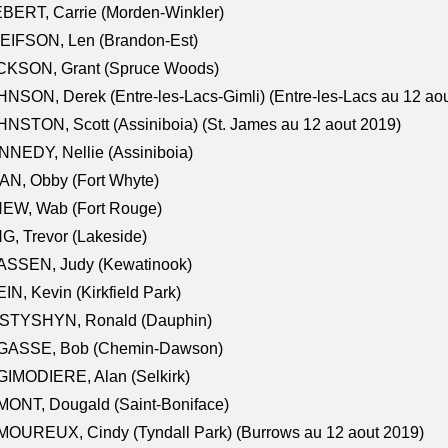
BERT, Carrie (Morden-Winkler)
EIFSON, Len (Brandon-Est)
CKSON, Grant (Spruce Woods)
NSON, Derek (Entre-les-Lacs-Gimli) (Entre-les-Lacs au 12 ao
NSTON, Scott (Assiniboia) (St. James au 12 aout 2019)
NEDY, Nellie (Assiniboia)
N, Obby (Fort Whyte)
NEW, Wab (Fort Rouge)
G, Trevor (Lakeside)
ASSEN, Judy (Kewatinook)
IN, Kevin (Kirkfield Park)
STYSHYN, Ronald (Dauphin)
GASSE, Bob (Chemin-Dawson)
IMODIERE, Alan (Selkirk)
ONT, Dougald (Saint-Boniface)
OUREUX, Cindy (Tyndall Park) (Burrows au 12 aout 2019)