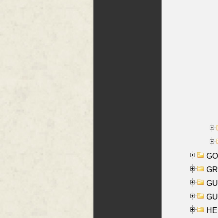
GO
GR
GU
GU
HE