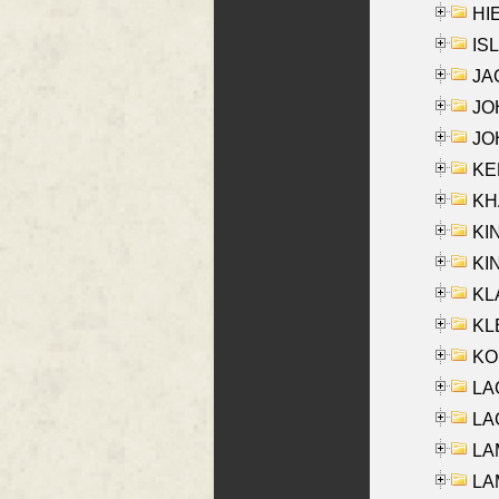
HIE
ISL
JA
JOH
JOH
KEN
KHA
KI
KIN
KL
KLE
KO
LA
LAG
LAM
LAM