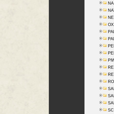
NA
NAY
NES
OXE
PAL
PA
PE
PE
PIW
RE
REY
RO
SAL
SA
SA
SC