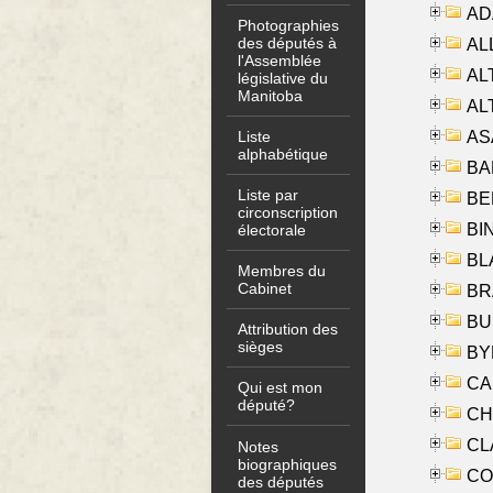
AD
Photographies
des députés à
ALL
l'Assemblée
AL
législative du
Manitoba
AL
AS
Liste
alphabétique
BA
Liste par
BER
circonscription
BI
électorale
BLA
Membres du
Cabinet
BRA
BUS
Attribution des
sièges
BYR
CA
Qui est mon
député?
CHE
CLA
Notes
biographiques
CO
des députés