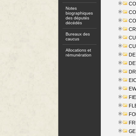
COO
Notes
CO
biographiques
des députés
COX
décédés
CRO
Bureaux des
CUL
caucus
CUR
Allocations et
DE
rémunération
DE
DRI
EI
EW
FIE
FLE
FON
FR
GE