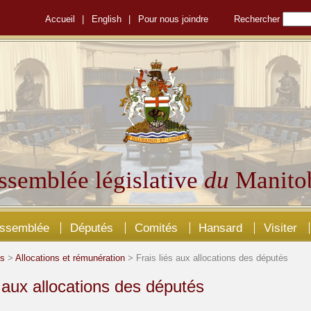
Accueil
|
English
|
Pour nous joindre
Rechercher
ssemblée législative
du
Manito
Assemblée
Députés
Comités
Hansard
Visiter
és
>
Allocations et rémunération
> Frais liés aux allocations des députés
s aux allocations des députés