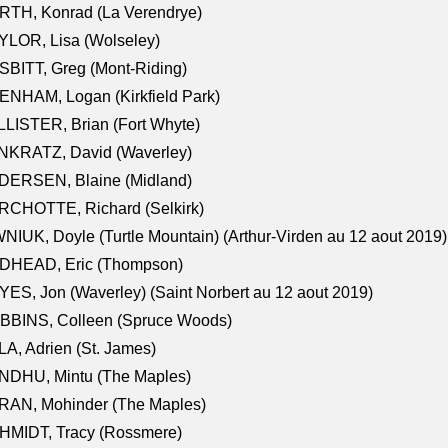
RTH, Konrad (La Verendrye)
LOR, Lisa (Wolseley)
BITT, Greg (Mont-Riding)
NHAM, Logan (Kirkfield Park)
LISTER, Brian (Fort Whyte)
NKRATZ, David (Waverley)
DERSEN, Blaine (Midland)
RCHOTTE, Richard (Selkirk)
NIUK, Doyle (Turtle Mountain) (Arthur-Virden au 12 aout 2019)
DHEAD, Eric (Thompson)
ES, Jon (Waverley) (Saint Norbert au 12 aout 2019)
BBINS, Colleen (Spruce Woods)
A, Adrien (St. James)
NDHU, Mintu (The Maples)
RAN, Mohinder (The Maples)
HMIDT, Tracy (Rossmere)