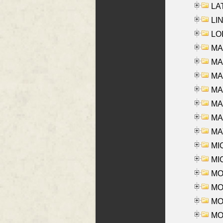
LAT
LIN
LOI
MA
MA
MA
MA
MA
MAR
MAY
MI
MI
MO
MOR
MOS
MOY