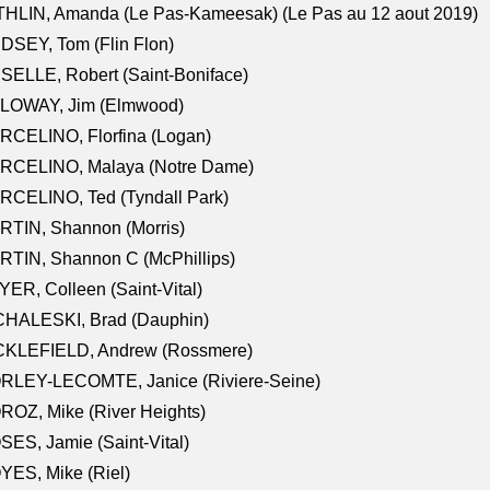
HLIN, Amanda (Le Pas-Kameesak) (Le Pas au 12 aout 2019)
DSEY, Tom (Flin Flon)
SELLE, Robert (Saint-Boniface)
LOWAY, Jim (Elmwood)
RCELINO, Florfina (Logan)
RCELINO, Malaya (Notre Dame)
RCELINO, Ted (Tyndall Park)
RTIN, Shannon (Morris)
TIN, Shannon C (McPhillips)
ER, Colleen (Saint-Vital)
CHALESKI, Brad (Dauphin)
CKLEFIELD, Andrew (Rossmere)
RLEY-LECOMTE, Janice (Riviere-Seine)
OZ, Mike (River Heights)
ES, Jamie (Saint-Vital)
ES, Mike (Riel)