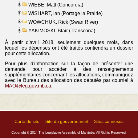
WIEBE, Matt (Concordia)
WISHART, Ian (Portage la Prairie)
WOWCHUK, Rick (Swan River)
YAKIMOSKI, Blair (Transcona)
À partir d'avril 2018, seulement quelques mois, dans
lequel les dépenses ont été traités contiendra un dossier
pour cette allocation.
Pour plus d'information sur la façon de présenter une
demande pour accéder à des renseignements
supplémentaires concernant les allocations, communiquez
avec le Bureau des allocation des députés par courriel à
MAO@leg.gov.mb.ca
.
Carte du site
Site du gouvernement
Sites connexes
Copyright © 2014 The Legislative Assembly of Manitoba, All Rights Reserved.