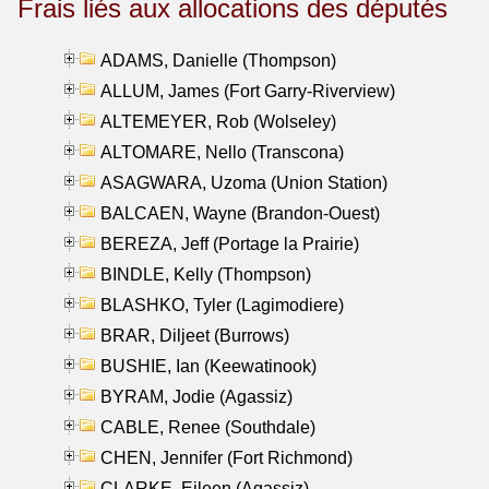
Frais liés aux allocations des députés
ADAMS, Danielle (Thompson)
ALLUM, James (Fort Garry-Riverview)
ALTEMEYER, Rob (Wolseley)
ALTOMARE, Nello (Transcona)
ASAGWARA, Uzoma (Union Station)
BALCAEN, Wayne (Brandon-Ouest)
BEREZA, Jeff (Portage la Prairie)
BINDLE, Kelly (Thompson)
BLASHKO, Tyler (Lagimodiere)
BRAR, Diljeet (Burrows)
BUSHIE, Ian (Keewatinook)
BYRAM, Jodie (Agassiz)
CABLE, Renee (Southdale)
CHEN, Jennifer (Fort Richmond)
CLARKE, Eileen (Agassiz)