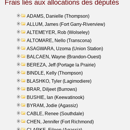
Frais liés aux allocations des députés
ADAMS, Danielle (Thompson)
ALLUM, James (Fort Garry-Riverview)
ALTEMEYER, Rob (Wolseley)
ALTOMARE, Nello (Transcona)
ASAGWARA, Uzoma (Union Station)
BALCAEN, Wayne (Brandon-Ouest)
BEREZA, Jeff (Portage la Prairie)
BINDLE, Kelly (Thompson)
BLASHKO, Tyler (Lagimodiere)
BRAR, Diljeet (Burrows)
BUSHIE, Ian (Keewatinook)
BYRAM, Jodie (Agassiz)
CABLE, Renee (Southdale)
CHEN, Jennifer (Fort Richmond)
CLARKE, Eileen (Agassiz)