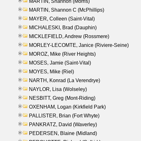
MARTIN, Shannon (Morris)
MARTIN, Shannon C (McPhillips)
MAYER, Colleen (Saint-Vital)
MICHALESKI, Brad (Dauphin)
MICKLEFIELD, Andrew (Rossmere)
MORLEY-LECOMTE, Janice (Riviere-Seine)
MOROZ, Mike (River Heights)
MOSES, Jamie (Saint-Vital)
MOYES, Mike (Riel)
NARTH, Konrad (La Verendrye)
NAYLOR, Lisa (Wolseley)
NESBITT, Greg (Mont-Riding)
OXENHAM, Logan (Kirkfield Park)
PALLISTER, Brian (Fort Whyte)
PANKRATZ, David (Waverley)
PEDERSEN, Blaine (Midland)