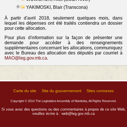
YAKIMOSKI, Blair (Transcona)
À partir d'avril 2018, seulement quelques mois, dans
lequel les dépenses ont été traités contiendra un dossier
pour cette allocation.
Pour plus d'information sur la façon de présenter une
demande pour accéder à des renseignements
supplémentaires concernant les allocations, communiquez
avec le Bureau des allocation des députés par courriel à
MAO@leg.gov.mb.ca
.
Carte du site
Site du gouvernement
Sites connexes
Copyright © 2014 The Legislative Assembly of Manitoba, All Rights Reserved.
Si vous avez des questions ou des commentaires à propos de ce site Web,
veuillez écrire à :
web@leg.gov.mb.ca