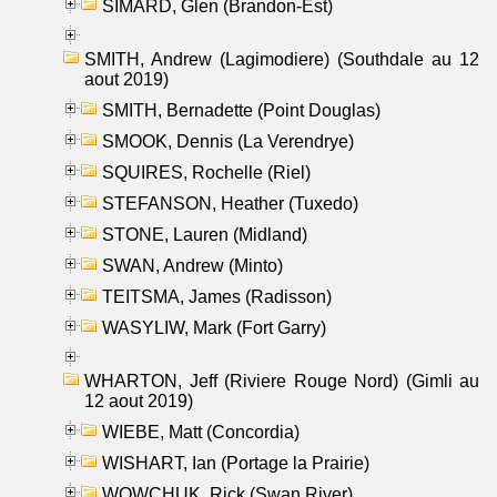
SIMARD, Glen (Brandon-Est)
SMITH, Andrew (Lagimodiere) (Southdale au 12
aout 2019)
SMITH, Bernadette (Point Douglas)
SMOOK, Dennis (La Verendrye)
SQUIRES, Rochelle (Riel)
STEFANSON, Heather (Tuxedo)
STONE, Lauren (Midland)
SWAN, Andrew (Minto)
TEITSMA, James (Radisson)
WASYLIW, Mark (Fort Garry)
WHARTON, Jeff (Riviere Rouge Nord) (Gimli au
12 aout 2019)
WIEBE, Matt (Concordia)
WISHART, Ian (Portage la Prairie)
WOWCHUK, Rick (Swan River)